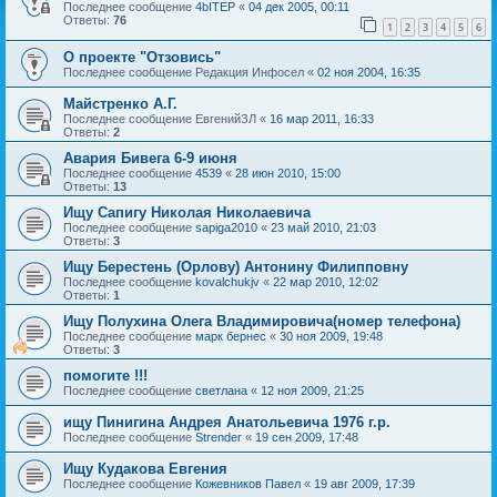
Последнее сообщение
4bITEP
«
04 дек 2005, 00:11
Ответы:
76
1
2
3
4
5
6
О проекте "Отзовись"
Последнее сообщение
Редакция Инфосел
«
02 ноя 2004, 16:35
Майстренко А.Г.
Последнее сообщение
ЕвгенийЗЛ
«
16 мар 2011, 16:33
Ответы:
2
Авария Бивега 6-9 июня
Последнее сообщение
4539
«
28 июн 2010, 15:00
Ответы:
13
Ищу Сапигу Николая Николаевича
Последнее сообщение
sapiga2010
«
23 май 2010, 21:03
Ответы:
3
Ищу Берестень (Орлову) Антонину Филипповну
Последнее сообщение
kovalchukjv
«
22 мар 2010, 12:02
Ответы:
1
Ищу Полухина Олега Владимировича(номер телефона)
Последнее сообщение
марк бернес
«
30 ноя 2009, 19:48
Ответы:
3
помогите !!!
Последнее сообщение
светлана
«
12 ноя 2009, 21:25
ищу Пинигина Андрея Анатольевича 1976 г.р.
Последнее сообщение
Strender
«
19 сен 2009, 17:48
Ищу Кудакова Евгения
Последнее сообщение
Кожевников Павел
«
19 авг 2009, 17:39