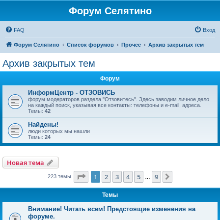
Форум Селятино
FAQ
Вход
Форум Селятино
Список форумов
Прочее
Архив закрытых тем
Архив закрытых тем
Форум
ИнформЦентр - ОТЗОВИСЬ
форум модераторов раздела "Отзовитесь". Здесь заводим личное дело
на каждый поиск, указывая все контакты: телефоны и e-mail, адреса.
Темы:
42
Найдены!
люди которых мы нашли
Темы:
24
Новая тема
Страница
1
из
9
1
2
3
4
5
9
След.
223 темы
…
Темы
Внимание! Читать всем! Предстоящие изменения на
форуме.