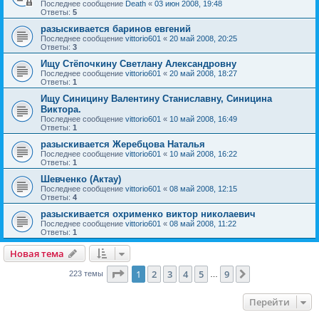
Последнее сообщение
Death
«
03 июн 2008, 19:48
Ответы:
5
разыскивается баринов евгений
Последнее сообщение
vittorio601
«
20 май 2008, 20:25
Ответы:
3
Ищу Стёпочкину Светлану Александровну
Последнее сообщение
vittorio601
«
20 май 2008, 18:27
Ответы:
1
Ищу Синицину Валентину Станиславну, Синицина
Виктора.
Последнее сообщение
vittorio601
«
10 май 2008, 16:49
Ответы:
1
разыскивается Жеребцова Наталья
Последнее сообщение
vittorio601
«
10 май 2008, 16:22
Ответы:
1
Шевченко (Актау)
Последнее сообщение
vittorio601
«
08 май 2008, 12:15
Ответы:
4
разыскивается охрименко виктор николаевич
Последнее сообщение
vittorio601
«
08 май 2008, 11:22
Ответы:
1
Новая тема
Страница
1
из
9
1
2
3
4
5
9
След.
223 темы
…
Перейти