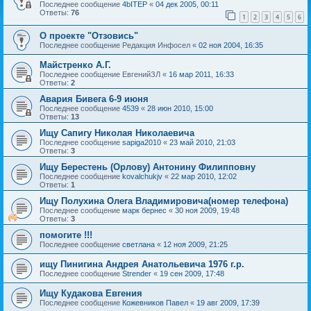
Последнее сообщение
4bITEP
«
04 дек 2005, 00:11
Ответы:
76
1
2
3
4
5
6
О проекте "Отзовись"
Последнее сообщение
Редакция Инфосел
«
02 ноя 2004, 16:35
Майстренко А.Г.
Последнее сообщение
ЕвгенийЗЛ
«
16 мар 2011, 16:33
Ответы:
2
Авария Бивега 6-9 июня
Последнее сообщение
4539
«
28 июн 2010, 15:00
Ответы:
13
Ищу Сапигу Николая Николаевича
Последнее сообщение
sapiga2010
«
23 май 2010, 21:03
Ответы:
3
Ищу Берестень (Орлову) Антонину Филипповну
Последнее сообщение
kovalchukjv
«
22 мар 2010, 12:02
Ответы:
1
Ищу Полухина Олега Владимировича(номер телефона)
Последнее сообщение
марк бернес
«
30 ноя 2009, 19:48
Ответы:
3
помогите !!!
Последнее сообщение
светлана
«
12 ноя 2009, 21:25
ищу Пинигина Андрея Анатольевича 1976 г.р.
Последнее сообщение
Strender
«
19 сен 2009, 17:48
Ищу Кудакова Евгения
Последнее сообщение
Кожевников Павел
«
19 авг 2009, 17:39