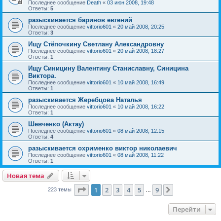
Последнее сообщение
Death
«
03 июн 2008, 19:48
Ответы:
5
разыскивается баринов евгений
Последнее сообщение
vittorio601
«
20 май 2008, 20:25
Ответы:
3
Ищу Стёпочкину Светлану Александровну
Последнее сообщение
vittorio601
«
20 май 2008, 18:27
Ответы:
1
Ищу Синицину Валентину Станиславну, Синицина
Виктора.
Последнее сообщение
vittorio601
«
10 май 2008, 16:49
Ответы:
1
разыскивается Жеребцова Наталья
Последнее сообщение
vittorio601
«
10 май 2008, 16:22
Ответы:
1
Шевченко (Актау)
Последнее сообщение
vittorio601
«
08 май 2008, 12:15
Ответы:
4
разыскивается охрименко виктор николаевич
Последнее сообщение
vittorio601
«
08 май 2008, 11:22
Ответы:
1
Новая тема
Страница
1
из
9
1
2
3
4
5
9
След.
223 темы
…
Перейти