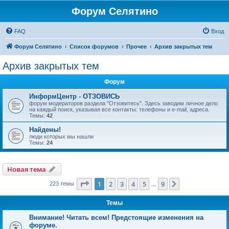
Форум Селятино
FAQ
Вход
Форум Селятино
Список форумов
Прочее
Архив закрытых тем
Архив закрытых тем
Форум
ИнформЦентр - ОТЗОВИСЬ
форум модераторов раздела "Отзовитесь". Здесь заводим личное дело
на каждый поиск, указывая все контакты: телефоны и e-mail, адреса.
Темы:
42
Найдены!
люди которых мы нашли
Темы:
24
Новая тема
Страница
1
из
9
1
2
3
4
5
9
След.
223 темы
…
Темы
Внимание! Читать всем! Предстоящие изменения на
форуме.