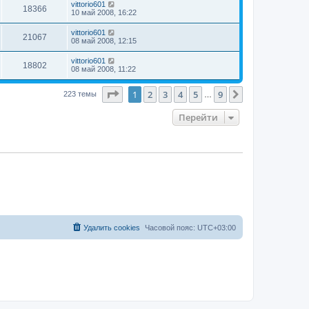
vittorio601
18366
10 май 2008, 16:22
vittorio601
21067
08 май 2008, 12:15
vittorio601
18802
08 май 2008, 11:22
Страница
1
из
9
1
2
3
4
5
9
След.
223 темы
…
Перейти
Удалить cookies
Часовой пояс:
UTC+03:00