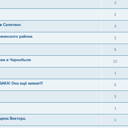
2
2
в Селятино
3
оминского района
2
0
рии в Чернобыле
12
1
А! Она ещё живая!!!
5
3
1
цина Виктора.
1