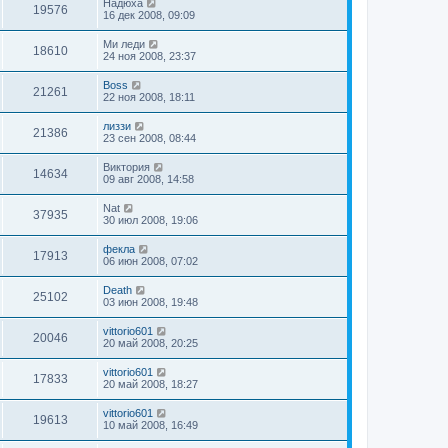
Надюха
19576
16 дек 2008, 09:09
Ми леди
18610
24 ноя 2008, 23:37
Boss
21261
22 ноя 2008, 18:11
лиззи
21386
23 сен 2008, 08:44
Виктория
14634
09 авг 2008, 14:58
Nat
37935
30 июл 2008, 19:06
фекла
17913
06 июн 2008, 07:02
Death
25102
03 июн 2008, 19:48
vittorio601
20046
20 май 2008, 20:25
vittorio601
17833
20 май 2008, 18:27
vittorio601
19613
10 май 2008, 16:49