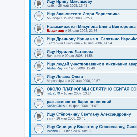
Ищу Ирину Максимову
юлёк
»
28 май 2008, 15:43
Ищу Здановского Игоря Борисовича
Ми леди
»
15 ноя 2008, 23:53
Разыскивается Микунова Елена Викторовна 
Владимир
»
08 фев 2008, 21:56
Ищу Дреннову Ирину из п. Селятино Наро-Ф
Екатерина Смирнова
»
16 янв 2006, 14:54
Ищу Нурилло Латипова
Виктория
»
09 авг 2008, 14:58
Ищу людей участвовавших в ликвиации ава
Alisha Ray
»
07 апр 2006, 19:48
Ищу Лосева Олега
Мороз Ирина
»
27 мар 2006, 22:57
ОКОЛО ПЛАТФОРМЫ СЕЛЯТИНО СБИТАЯ СОБАК
lvitca379
»
10 авг 2007, 13:14
разыскивается баринов евгений
KoSheChkA
»
19 фев 2008, 01:07
Ищу Стёпочкину Светлану Александровну
slim
»
16 май 2008, 20:43
Ищу Синицину Валентину Станиславну, Сини
lisichka
»
21 июл 2007, 08:15