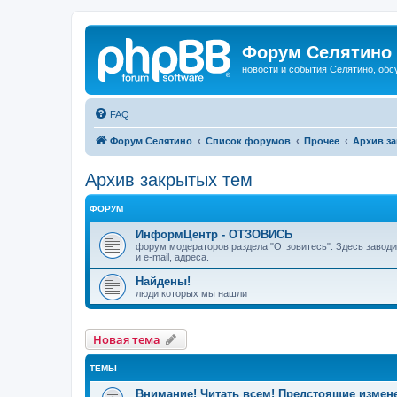
Форум Селятино
новости и события Селятино, об
FAQ
Форум Селятино
Список форумов
Прочее
Архив з
Архив закрытых тем
ФОРУМ
ИнформЦентр - ОТЗОВИСЬ
форум модераторов раздела "Отзовитесь". Здесь заводи
и e-mail, адреса.
Найдены!
люди которых мы нашли
Новая тема
ТЕМЫ
Внимание! Читать всем! Предстоящие измен