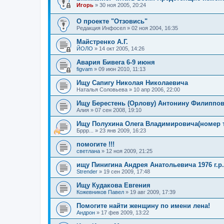
Игорь
»
30 ноя 2005, 20:24
О проекте "Отзовись"
Редакция Инфосел
»
02 ноя 2004, 16:35
Майстренко А.Г.
ЙОЛО
»
14 окт 2005, 14:26
Авария Бивега 6-9 июня
figvam
»
09 июн 2010, 11:13
Ищу Сапигу Николая Николаевича
Наталья Соловьева
»
10 апр 2006, 22:00
Ищу Берестень (Орлову) Антонину Филиппо
Алия
»
07 сен 2008, 19:10
Ищу Полухина Олега Владимировича(номер 
Бррр...
»
23 янв 2009, 16:23
помогите !!!
светлана
»
12 ноя 2009, 21:25
ищу Пинигина Андрея Анатольевича 1976 г.р.
Strender
»
19 сен 2009, 17:48
Ищу Кудакова Евгения
Кожевников Павел
»
19 авг 2009, 17:39
Помогите найти женщину по имени лена!
Андрон
»
17 фев 2009, 13:22