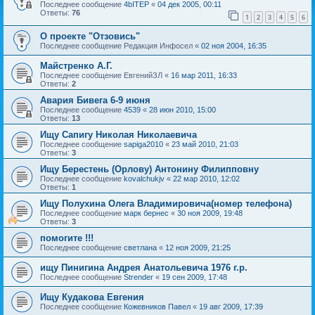
Последнее сообщение
4bITEP
«
04 дек 2005, 00:11
Ответы:
76
1
2
3
4
5
6
О проекте "Отзовись"
Последнее сообщение
Редакция Инфосел
«
02 ноя 2004, 16:35
Майстренко А.Г.
Последнее сообщение
ЕвгенийЗЛ
«
16 мар 2011, 16:33
Ответы:
2
Авария Бивега 6-9 июня
Последнее сообщение
4539
«
28 июн 2010, 15:00
Ответы:
13
Ищу Сапигу Николая Николаевича
Последнее сообщение
sapiga2010
«
23 май 2010, 21:03
Ответы:
3
Ищу Берестень (Орлову) Антонину Филипповну
Последнее сообщение
kovalchukjv
«
22 мар 2010, 12:02
Ответы:
1
Ищу Полухина Олега Владимировича(номер телефона)
Последнее сообщение
марк бернес
«
30 ноя 2009, 19:48
Ответы:
3
помогите !!!
Последнее сообщение
светлана
«
12 ноя 2009, 21:25
ищу Пинигина Андрея Анатольевича 1976 г.р.
Последнее сообщение
Strender
«
19 сен 2009, 17:48
Ищу Кудакова Евгения
Последнее сообщение
Кожевников Павел
«
19 авг 2009, 17:39