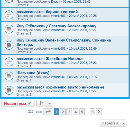
Последнее сообщение
Death
«
03 июн 2008, 19:48
Ответы:
5
разыскивается баринов евгений
Последнее сообщение
vittorio601
«
20 май 2008, 20:25
Ответы:
3
Ищу Стёпочкину Светлану Александровну
Последнее сообщение
vittorio601
«
20 май 2008, 18:27
Ответы:
1
Ищу Синицину Валентину Станиславну, Синицина
Виктора.
Последнее сообщение
vittorio601
«
10 май 2008, 16:49
Ответы:
1
разыскивается Жеребцова Наталья
Последнее сообщение
vittorio601
«
10 май 2008, 16:22
Ответы:
1
Шевченко (Актау)
Последнее сообщение
vittorio601
«
08 май 2008, 12:15
Ответы:
4
разыскивается охрименко виктор николаевич
Последнее сообщение
vittorio601
«
08 май 2008, 11:22
Ответы:
1
Новая тема
Страница
1
из
9
1
2
3
4
5
9
След.
223 темы
…
Перейти