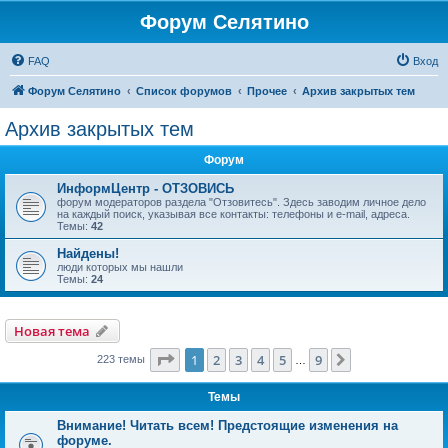
Форум Селятино
FAQ
Вход
Форум Селятино
Список форумов
Прочее
Архив закрытых тем
Архив закрытых тем
Форум
ИнформЦентр - ОТЗОВИСЬ
форум модераторов раздела "Отзовитесь". Здесь заводим личное дело
на каждый поиск, указывая все контакты: телефоны и e-mail, адреса.
Темы:
42
Найдены!
люди которых мы нашли
Темы:
24
Новая тема
Страница
1
из
9
1
2
3
4
5
9
След.
223 темы
…
Темы
Внимание! Читать всем! Предстоящие изменения на
форуме.