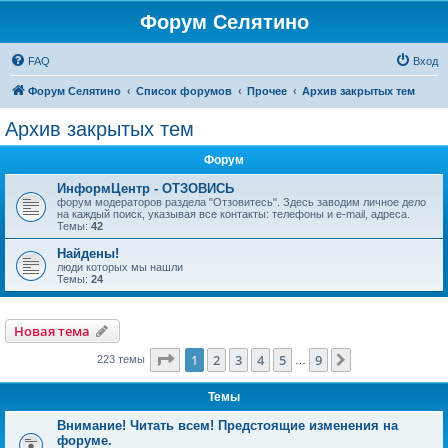
Форум Селятино
FAQ
Вход
Форум Селятино
Список форумов
Прочее
Архив закрытых тем
Архив закрытых тем
Форум
ИнформЦентр - ОТЗОВИСЬ
форум модераторов раздела "Отзовитесь". Здесь заводим личное дело
на каждый поиск, указывая все контакты: телефоны и e-mail, адреса.
Темы:
42
Найдены!
люди которых мы нашли
Темы:
24
Новая тема
Страница
1
из
9
1
2
3
4
5
9
След.
223 темы
…
Темы
Внимание! Читать всем! Предстоящие изменения на
форуме.