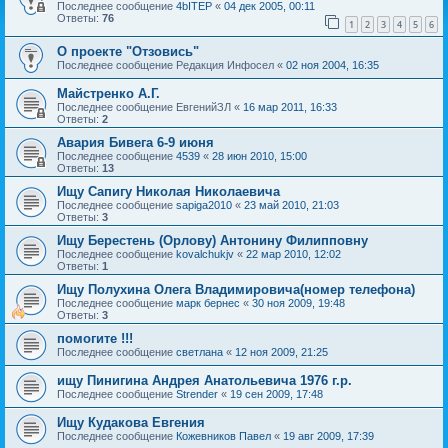
Последнее сообщение
4bITEP
«
04 дек 2005, 00:11
Ответы:
76
1
2
3
4
5
6
О проекте "Отзовись"
Последнее сообщение
Редакция Инфосел
«
02 ноя 2004, 16:35
Майстренко А.Г.
Последнее сообщение
ЕвгенийЗЛ
«
16 мар 2011, 16:33
Ответы:
2
Авария Бивега 6-9 июня
Последнее сообщение
4539
«
28 июн 2010, 15:00
Ответы:
13
Ищу Сапигу Николая Николаевича
Последнее сообщение
sapiga2010
«
23 май 2010, 21:03
Ответы:
3
Ищу Берестень (Орлову) Антонину Филипповну
Последнее сообщение
kovalchukjv
«
22 мар 2010, 12:02
Ответы:
1
Ищу Полухина Олега Владимировича(номер телефона)
Последнее сообщение
марк бернес
«
30 ноя 2009, 19:48
Ответы:
3
помогите !!!
Последнее сообщение
светлана
«
12 ноя 2009, 21:25
ищу Пинигина Андрея Анатольевича 1976 г.р.
Последнее сообщение
Strender
«
19 сен 2009, 17:48
Ищу Кудакова Евгения
Последнее сообщение
Кожевников Павел
«
19 авг 2009, 17:39