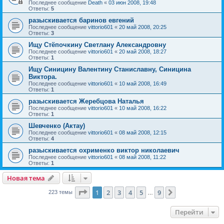
Последнее сообщение
Death
«
03 июн 2008, 19:48
Ответы:
5
разыскивается баринов евгений
Последнее сообщение
vittorio601
«
20 май 2008, 20:25
Ответы:
3
Ищу Стёпочкину Светлану Александровну
Последнее сообщение
vittorio601
«
20 май 2008, 18:27
Ответы:
1
Ищу Синицину Валентину Станиславну, Синицина
Виктора.
Последнее сообщение
vittorio601
«
10 май 2008, 16:49
Ответы:
1
разыскивается Жеребцова Наталья
Последнее сообщение
vittorio601
«
10 май 2008, 16:22
Ответы:
1
Шевченко (Актау)
Последнее сообщение
vittorio601
«
08 май 2008, 12:15
Ответы:
4
разыскивается охрименко виктор николаевич
Последнее сообщение
vittorio601
«
08 май 2008, 11:22
Ответы:
1
Новая тема
Страница
1
из
9
1
2
3
4
5
9
След.
223 темы
…
Перейти