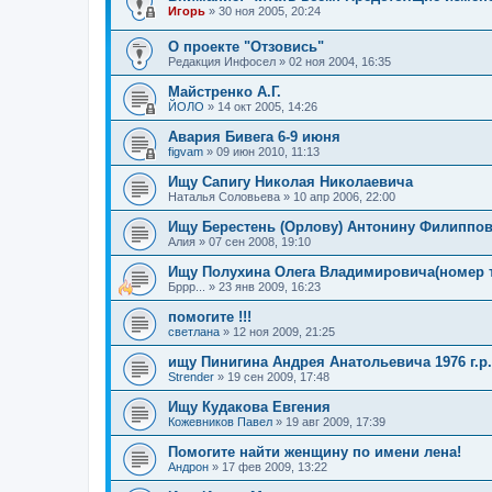
Игорь
»
30 ноя 2005, 20:24
О проекте "Отзовись"
Редакция Инфосел
»
02 ноя 2004, 16:35
Майстренко А.Г.
ЙОЛО
»
14 окт 2005, 14:26
Авария Бивега 6-9 июня
figvam
»
09 июн 2010, 11:13
Ищу Сапигу Николая Николаевича
Наталья Соловьева
»
10 апр 2006, 22:00
Ищу Берестень (Орлову) Антонину Филиппо
Алия
»
07 сен 2008, 19:10
Ищу Полухина Олега Владимировича(номер 
Бррр...
»
23 янв 2009, 16:23
помогите !!!
светлана
»
12 ноя 2009, 21:25
ищу Пинигина Андрея Анатольевича 1976 г.р.
Strender
»
19 сен 2009, 17:48
Ищу Кудакова Евгения
Кожевников Павел
»
19 авг 2009, 17:39
Помогите найти женщину по имени лена!
Андрон
»
17 фев 2009, 13:22