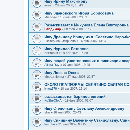
Ищу Ирину Максимову
юлёк
»
28 май 2008, 15:43
Ищу Здановского Игоря Борисовича
Ми леди
»
15 ноя 2008, 23:53
Разыскивается Микунова Елена Викторовна 
Владимир
»
08 фев 2008, 21:56
Ищу Дреннову Ирину из п. Селятино Наро-Ф
Екатерина Смирнова
»
16 янв 2006, 14:54
Ищу Нурилло Латипова
Виктория
»
09 авг 2008, 14:58
Ищу людей участвовавших в ликвиации ава
Alisha Ray
»
07 апр 2006, 19:48
Ищу Лосева Олега
Мороз Ирина
»
27 мар 2006, 22:57
ОКОЛО ПЛАТФОРМЫ СЕЛЯТИНО СБИТАЯ СОБАК
lvitca379
»
10 авг 2007, 13:14
разыскивается баринов евгений
KoSheChkA
»
19 фев 2008, 01:07
Ищу Стёпочкину Светлану Александровну
slim
»
16 май 2008, 20:43
Ищу Синицину Валентину Станиславну, Сини
lisichka
»
21 июл 2007, 08:15