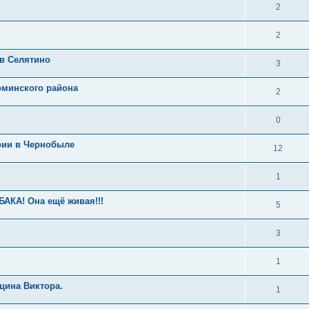
2
2
в Селятино
3
оминского района
2
0
рии в Чернобыле
12
1
А! Она ещё живая!!!
5
3
1
цина Виктора.
1