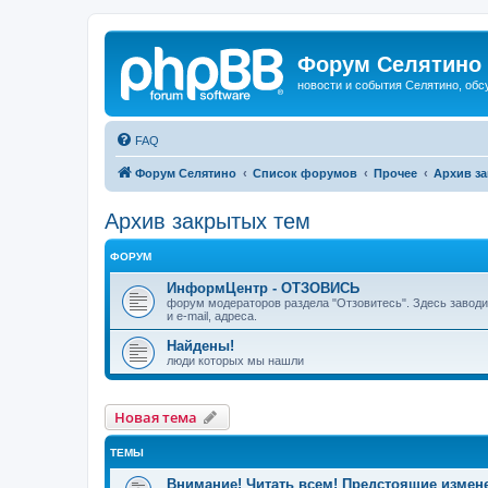
Форум Селятино
новости и события Селятино, об
FAQ
Форум Селятино
Список форумов
Прочее
Архив з
Архив закрытых тем
ФОРУМ
ИнформЦентр - ОТЗОВИСЬ
форум модераторов раздела "Отзовитесь". Здесь заводи
и e-mail, адреса.
Найдены!
люди которых мы нашли
Новая тема
ТЕМЫ
Внимание! Читать всем! Предстоящие измен