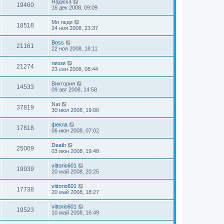
Надюха
19460
16 дек 2008, 09:09
Ми леди
18518
24 ноя 2008, 23:37
Boss
21161
22 ноя 2008, 18:11
лиззи
21274
23 сен 2008, 08:44
Виктория
14533
09 авг 2008, 14:58
Nat
37819
30 июл 2008, 19:06
фекла
17818
06 июн 2008, 07:02
Death
25009
03 июн 2008, 19:48
vittorio601
19939
20 май 2008, 20:25
vittorio601
17738
20 май 2008, 18:27
vittorio601
19523
10 май 2008, 16:49