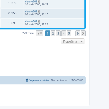
vittorio601
18279
10 май 2008, 16:22
vittorio601
20956
08 май 2008, 12:15
vittorio601
18699
08 май 2008, 11:22
Страница
1
из
9
1
2
3
4
5
9
След.
223 темы
…
Перейти
Удалить cookies
Часовой пояс:
UTC+03:00