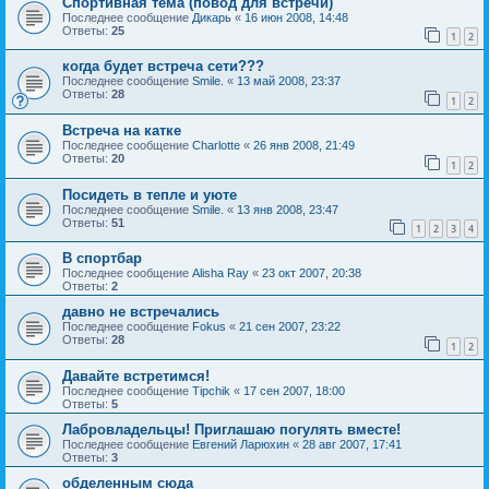
Спортивная тема (повод для встречи)
Последнее сообщение
Дикарь
«
16 июн 2008, 14:48
Ответы:
25
1
2
когда будет встреча сети???
Последнее сообщение
Smile.
«
13 май 2008, 23:37
Ответы:
28
1
2
Встреча на катке
Последнее сообщение
Charlotte
«
26 янв 2008, 21:49
Ответы:
20
1
2
Посидеть в тепле и уюте
Последнее сообщение
Smile.
«
13 янв 2008, 23:47
Ответы:
51
1
2
3
4
В спортбар
Последнее сообщение
Alisha Ray
«
23 окт 2007, 20:38
Ответы:
2
давно не встречались
Последнее сообщение
Fokus
«
21 сен 2007, 23:22
Ответы:
28
1
2
Давайте встретимся!
Последнее сообщение
Tipchik
«
17 сен 2007, 18:00
Ответы:
5
Лабровладельцы! Приглашаю погулять вместе!
Последнее сообщение
Евгений Ларюхин
«
28 авг 2007, 17:41
Ответы:
3
обделенным сюда