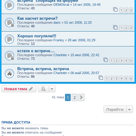
встреча "спорящих на форуме"
Последнее сообщение
DEMOkrat
«
14 окт 2006, 19:49
Ответы:
43
1
2
3
Как насчет встречи?
Последнее сообщение
danc
«
01 окт 2006, 11:20
Ответы:
40
1
2
3
Хорошо погуляли!!!
Последнее сообщение
Franky
«
28 авг 2006, 01:29
Ответы:
13
кстати о встрече....
Последнее сообщение
Charlotte
«
15 июл 2006, 22:42
Ответы:
73
1
2
3
4
5
Встреча, встреча, встреча
Последнее сообщение
Charlotte
«
06 май 2006, 20:57
Ответы:
86
1
2
3
4
5
6
Новая тема
1
2
След.
41 тема
Перейти
ПРАВА ДОСТУПА
Вы
не можете
начинать темы
Вы
не можете
отвечать на сообщения