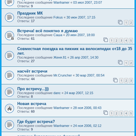
Последнее сообщение
Wanhamer
«
03 июл 2007, 23:07
Ответы:
9
Праздник МК
Последнее сообщение
Fokus
«
30 июн 2007, 17:15
Ответы:
17
1
2
Встреча! всё понятно я думаю
Последнее сообщение
Саша
«
20 июн 2007, 18:00
Ответы:
61
1
2
3
4
5
Совместная поездка на пикник на велосипедах от18 до 35
лет.
Последнее сообщение
Женя.81
«
26 апр 2007, 14:30
Ответы:
27
1
2
насчёт встречи
Последнее сообщение
Mr.Cruncher
«
30 мар 2007, 00:54
Ответы:
44
1
2
3
Про встречу...)))
Последнее сообщение
danc
«
24 мар 2007, 12:15
Ответы:
8
Новая встреча
Последнее сообщение
Wanhamer
«
28 ноя 2006, 00:43
Ответы:
60
1
2
3
4
5
Где будет встреча?
Последнее сообщение
Wanhamer
«
24 ноя 2006, 02:12
Ответы:
9