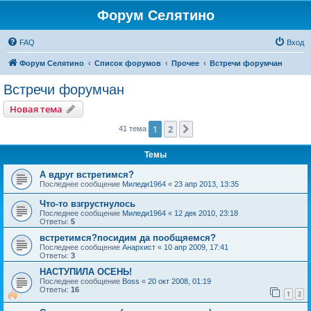
Форум Селятино
FAQ
Вход
Форум Селятино
Список форумов
Прочее
Встречи форумчан
Встречи форумчан
Новая тема
1
2
След.
41 тема
Темы
А вдруг встретимся?
Последнее сообщение
Миледи1964
«
23 апр 2013, 13:35
Что-то взгрустнулось
Последнее сообщение
Миледи1964
«
12 дек 2010, 23:18
Ответы:
5
встретимся?посидим да пообщяемся?
Последнее сообщение
Анархист
«
10 апр 2009, 17:41
Ответы:
3
НАСТУПИЛА ОСЕНЬ!
Последнее сообщение
Boss
«
20 окт 2008, 01:19
Ответы:
16
1
2