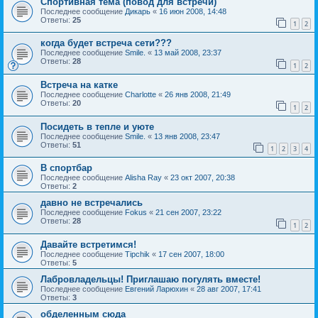
Спортивная тема (повод для встречи)
Последнее сообщение
Дикарь
«
16 июн 2008, 14:48
Ответы:
25
1
2
когда будет встреча сети???
Последнее сообщение
Smile.
«
13 май 2008, 23:37
Ответы:
28
1
2
Встреча на катке
Последнее сообщение
Charlotte
«
26 янв 2008, 21:49
Ответы:
20
1
2
Посидеть в тепле и уюте
Последнее сообщение
Smile.
«
13 янв 2008, 23:47
Ответы:
51
1
2
3
4
В спортбар
Последнее сообщение
Alisha Ray
«
23 окт 2007, 20:38
Ответы:
2
давно не встречались
Последнее сообщение
Fokus
«
21 сен 2007, 23:22
Ответы:
28
1
2
Давайте встретимся!
Последнее сообщение
Tipchik
«
17 сен 2007, 18:00
Ответы:
5
Лабровладельцы! Приглашаю погулять вместе!
Последнее сообщение
Евгений Ларюхин
«
28 авг 2007, 17:41
Ответы:
3
обделенным сюда