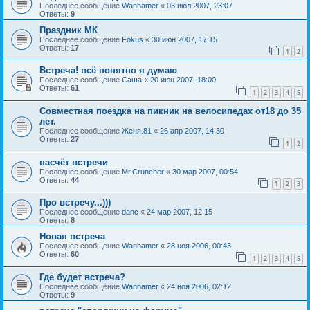
Последнее сообщение
Wanhamer
«
03 июл 2007, 23:07
Ответы:
9
Праздник МК
Последнее сообщение
Fokus
«
30 июн 2007, 17:15
Ответы:
17
1
2
Встреча! всё понятно я думаю
Последнее сообщение
Саша
«
20 июн 2007, 18:00
Ответы:
61
1
2
3
4
5
Совместная поездка на пикник на велосипедах от18 до 35
лет.
Последнее сообщение
Женя.81
«
26 апр 2007, 14:30
Ответы:
27
1
2
насчёт встречи
Последнее сообщение
Mr.Cruncher
«
30 мар 2007, 00:54
Ответы:
44
1
2
3
Про встречу...)))
Последнее сообщение
danc
«
24 мар 2007, 12:15
Ответы:
8
Новая встреча
Последнее сообщение
Wanhamer
«
28 ноя 2006, 00:43
Ответы:
60
1
2
3
4
5
Где будет встреча?
Последнее сообщение
Wanhamer
«
24 ноя 2006, 02:12
Ответы:
9