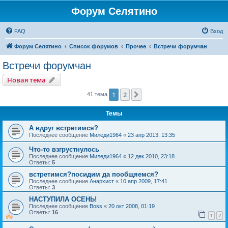
Форум Селятино
FAQ
Вход
Форум Селятино
Список форумов
Прочее
Встречи форумчан
Встречи форумчан
Новая тема
1
2
След.
41 тема
Темы
А вдруг встретимся?
Последнее сообщение
Миледи1964
«
23 апр 2013, 13:35
Что-то взгрустнулось
Последнее сообщение
Миледи1964
«
12 дек 2010, 23:18
Ответы:
5
встретимся?посидим да пообщяемся?
Последнее сообщение
Анархист
«
10 апр 2009, 17:41
Ответы:
3
НАСТУПИЛА ОСЕНЬ!
Последнее сообщение
Boss
«
20 окт 2008, 01:19
Ответы:
16
1
2