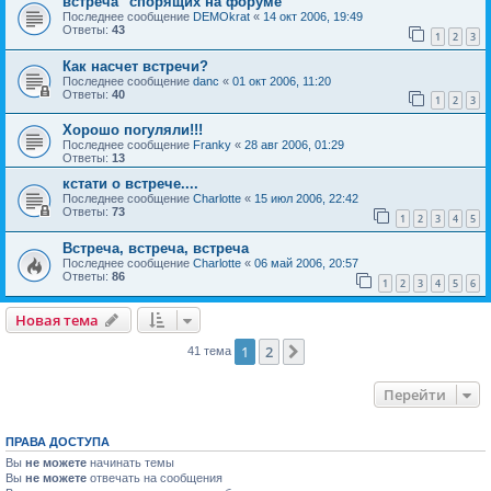
встреча "спорящих на форуме"
Последнее сообщение
DEMOkrat
«
14 окт 2006, 19:49
Ответы:
43
1
2
3
Как насчет встречи?
Последнее сообщение
danc
«
01 окт 2006, 11:20
Ответы:
40
1
2
3
Хорошо погуляли!!!
Последнее сообщение
Franky
«
28 авг 2006, 01:29
Ответы:
13
кстати о встрече....
Последнее сообщение
Charlotte
«
15 июл 2006, 22:42
Ответы:
73
1
2
3
4
5
Встреча, встреча, встреча
Последнее сообщение
Charlotte
«
06 май 2006, 20:57
Ответы:
86
1
2
3
4
5
6
Новая тема
1
2
След.
41 тема
Перейти
ПРАВА ДОСТУПА
Вы
не можете
начинать темы
Вы
не можете
отвечать на сообщения