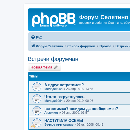
Форум Селятино
новости и события Селятино, об
FAQ
Форум Селятино
Список форумов
Прочее
Встречи
Встречи форумчан
Новая тема
ТЕМЫ
А вдруг встретимся?
Миледи1964
»
23 апр 2013, 13:35
Что-то взгрустнулось
Миледи1964
»
20 сен 2010, 00:06
встретимся?посидим да пообщяемся?
Анархист
»
06 апр 2009, 01:57
НАСТУПИЛА ОСЕНЬ!
Вечное отчуждение
»
02 окт 2008, 00:49