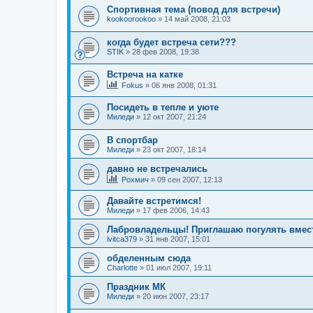
Спортивная тема (повод для встречи)
kookoorookoo
»
14 май 2008, 21:03
когда будет встреча сети???
STIK
»
28 фев 2008, 19:38
Встреча на катке
Fokus
»
06 янв 2008, 01:31
Посидеть в тепле и уюте
Миледи
»
12 окт 2007, 21:24
В спортбар
Миледи
»
23 окт 2007, 18:14
давно не встречались
Рохмич
»
09 сен 2007, 12:13
Давайте встретимся!
Миледи
»
17 фев 2006, 14:43
Лабровладельцы! Приглашаю погулять вмес
lvitca379
»
31 янв 2007, 15:01
обделенным сюда
Charlotte
»
01 июл 2007, 19:11
Праздник МК
Миледи
»
20 июн 2007, 23:17