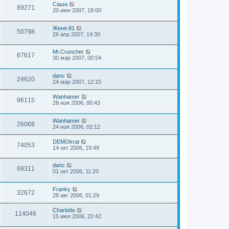
Саша
89271
20 июн 2007, 18:00
Женя.81
50798
26 апр 2007, 14:30
Mr.Cruncher
67617
30 мар 2007, 00:54
danc
24620
24 мар 2007, 12:15
Wanhamer
96115
28 ноя 2006, 00:43
Wanhamer
26068
24 ноя 2006, 02:12
DEMOkrat
74053
14 окт 2006, 19:49
danc
68311
01 окт 2006, 11:20
Franky
32672
28 авг 2006, 01:29
Charlotte
114046
15 июл 2006, 22:42