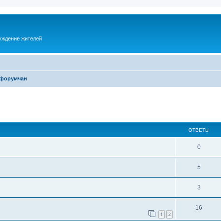
суждение жителей
 форумчан
ОТВЕТЫ
0
5
3
16
1
2