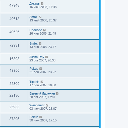
Дикарь
47948
16 июн 2008, 14:48
Smile.
49618
13 май 2008, 23:37
Charlotte
40626
26 янв 2008, 21:49
Smile.
72931
13 янв 2008, 23:47
Alisha Ray
16393
23 окт 2007, 20:38
Fokus
48856
21 сен 2007, 23:22
Tipchik
22309
17 сен 2007, 18:00
Евгений Ларюхин
22130
28 авг 2007, 17:41
Wanhamer
25933
03 июл 2007, 23:07
Fokus
37895
30 июн 2007, 17:15