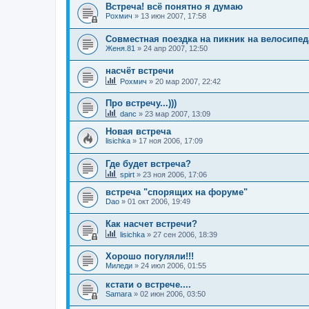
Встреча! всё понятно я думаю
Рохмич
»
13 июн 2007, 17:58
Совместная поездка на пикник на велосипеда
Женя.81
»
24 апр 2007, 12:50
насчёт встречи
Рохмич
»
20 мар 2007, 22:42
Про встречу...)))
danc
»
23 мар 2007, 13:09
Новая встреча
lisichka
»
17 ноя 2006, 17:09
Где будет встреча?
spirt
»
23 ноя 2006, 17:06
встреча "спорящих на форуме"
Dao
»
01 окт 2006, 19:49
Как насчет встречи?
lisichka
»
27 сен 2006, 18:39
Хорошо погуляли!!!
Миледи
»
24 июл 2006, 01:55
кстати о встрече....
Samara
»
02 июн 2006, 03:50