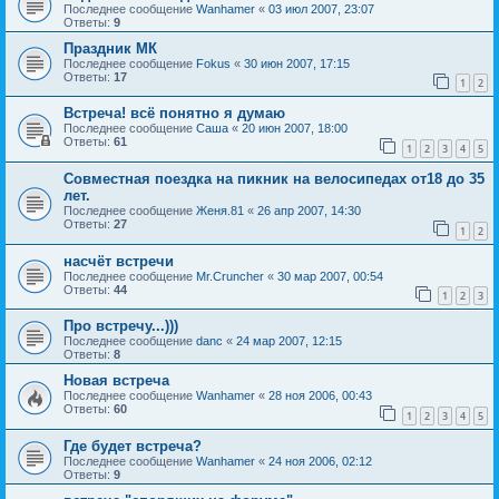
Последнее сообщение
Wanhamer
«
03 июл 2007, 23:07
Ответы:
9
Праздник МК
Последнее сообщение
Fokus
«
30 июн 2007, 17:15
Ответы:
17
1
2
Встреча! всё понятно я думаю
Последнее сообщение
Саша
«
20 июн 2007, 18:00
Ответы:
61
1
2
3
4
5
Совместная поездка на пикник на велосипедах от18 до 35
лет.
Последнее сообщение
Женя.81
«
26 апр 2007, 14:30
Ответы:
27
1
2
насчёт встречи
Последнее сообщение
Mr.Cruncher
«
30 мар 2007, 00:54
Ответы:
44
1
2
3
Про встречу...)))
Последнее сообщение
danc
«
24 мар 2007, 12:15
Ответы:
8
Новая встреча
Последнее сообщение
Wanhamer
«
28 ноя 2006, 00:43
Ответы:
60
1
2
3
4
5
Где будет встреча?
Последнее сообщение
Wanhamer
«
24 ноя 2006, 02:12
Ответы:
9