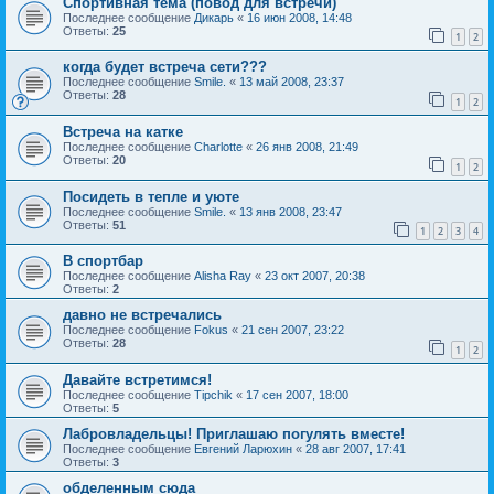
Спортивная тема (повод для встречи)
Последнее сообщение
Дикарь
«
16 июн 2008, 14:48
Ответы:
25
1
2
когда будет встреча сети???
Последнее сообщение
Smile.
«
13 май 2008, 23:37
Ответы:
28
1
2
Встреча на катке
Последнее сообщение
Charlotte
«
26 янв 2008, 21:49
Ответы:
20
1
2
Посидеть в тепле и уюте
Последнее сообщение
Smile.
«
13 янв 2008, 23:47
Ответы:
51
1
2
3
4
В спортбар
Последнее сообщение
Alisha Ray
«
23 окт 2007, 20:38
Ответы:
2
давно не встречались
Последнее сообщение
Fokus
«
21 сен 2007, 23:22
Ответы:
28
1
2
Давайте встретимся!
Последнее сообщение
Tipchik
«
17 сен 2007, 18:00
Ответы:
5
Лабровладельцы! Приглашаю погулять вместе!
Последнее сообщение
Евгений Ларюхин
«
28 авг 2007, 17:41
Ответы:
3
обделенным сюда