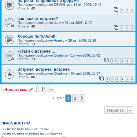
встреча "спорящих на форуме"
Последнее сообщение
DEMOkrat
«
14 окт 2006, 19:49
Ответы:
43
1
2
3
Как насчет встречи?
Последнее сообщение
danc
«
01 окт 2006, 11:20
Ответы:
40
1
2
3
Хорошо погуляли!!!
Последнее сообщение
Franky
«
28 авг 2006, 01:29
Ответы:
13
кстати о встрече....
Последнее сообщение
Charlotte
«
15 июл 2006, 22:42
Ответы:
73
1
2
3
4
5
Встреча, встреча, встреча
Последнее сообщение
Charlotte
«
06 май 2006, 20:57
Ответы:
86
1
2
3
4
5
6
Новая тема
1
2
След.
41 тема
Перейти
ПРАВА ДОСТУПА
Вы
не можете
начинать темы
Вы
не можете
отвечать на сообщения