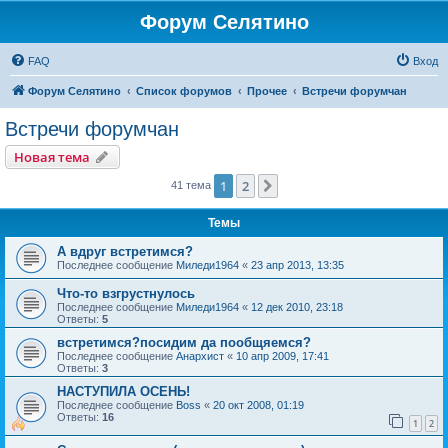
Форум Селятино
FAQ
Вход
Форум Селятино
Список форумов
Прочее
Встречи форумчан
Встречи форумчан
Новая тема
1
2
След.
41 тема
Темы
А вдруг встретимся?
Последнее сообщение
Миледи1964
«
23 апр 2013, 13:35
Что-то взгрустнулось
Последнее сообщение
Миледи1964
«
12 дек 2010, 23:18
Ответы:
5
встретимся?посидим да пообщяемся?
Последнее сообщение
Анархист
«
10 апр 2009, 17:41
Ответы:
3
НАСТУПИЛА ОСЕНЬ!
Последнее сообщение
Boss
«
20 окт 2008, 01:19
Ответы:
16
1
2