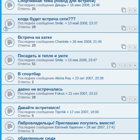
Спортивная тема (повод для встречи)
Последнее сообщение
Дикарь
«
16 июн 2008, 14:48
Ответы:
25
1
2
когда будет встреча сети???
Последнее сообщение
Smile.
«
13 май 2008, 23:37
Ответы:
28
1
2
Встреча на катке
Последнее сообщение
Charlotte
«
26 янв 2008, 21:49
Ответы:
20
1
2
Посидеть в тепле и уюте
Последнее сообщение
Smile.
«
13 янв 2008, 23:47
Ответы:
51
1
2
3
4
В спортбар
Последнее сообщение
Alisha Ray
«
23 окт 2007, 20:38
Ответы:
2
давно не встречались
Последнее сообщение
Fokus
«
21 сен 2007, 23:22
Ответы:
28
1
2
Давайте встретимся!
Последнее сообщение
Tipchik
«
17 сен 2007, 18:00
Ответы:
5
Лабровладельцы! Приглашаю погулять вместе!
Последнее сообщение
Евгений Ларюхин
«
28 авг 2007, 17:41
Ответы:
3
обделенным сюда