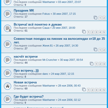
Последнее сообщение
Wanhamer
«
03 июл 2007, 23:07
Ответы:
9
Праздник МК
Последнее сообщение
Fokus
«
30 июн 2007, 17:15
Ответы:
17
1
2
Встреча! всё понятно я думаю
Последнее сообщение
Саша
«
20 июн 2007, 18:00
Ответы:
61
1
2
3
4
5
Совместная поездка на пикник на велосипедах от18 до 35
лет.
Последнее сообщение
Женя.81
«
26 апр 2007, 14:30
Ответы:
27
1
2
насчёт встречи
Последнее сообщение
Mr.Cruncher
«
30 мар 2007, 00:54
Ответы:
44
1
2
3
Про встречу...)))
Последнее сообщение
danc
«
24 мар 2007, 12:15
Ответы:
8
Новая встреча
Последнее сообщение
Wanhamer
«
28 ноя 2006, 00:43
Ответы:
60
1
2
3
4
5
Где будет встреча?
Последнее сообщение
Wanhamer
«
24 ноя 2006, 02:12
Ответы:
9