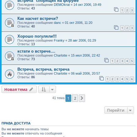
встреча "спорящих на форуме"
Последнее сообщение
DEMOkrat
«
14 окт 2006, 19:49
Ответы:
43
1
2
3
Как насчет встречи?
Последнее сообщение
danc
«
01 окт 2006, 11:20
Ответы:
40
1
2
3
Хорошо погуляли!!!
Последнее сообщение
Franky
«
28 авг 2006, 01:29
Ответы:
13
кстати о встрече....
Последнее сообщение
Charlotte
«
15 июл 2006, 22:42
Ответы:
73
1
2
3
4
5
Встреча, встреча, встреча
Последнее сообщение
Charlotte
«
06 май 2006, 20:57
Ответы:
86
1
2
3
4
5
6
Новая тема
1
2
След.
41 тема
Перейти
ПРАВА ДОСТУПА
Вы
не можете
начинать темы
Вы
не можете
отвечать на сообщения