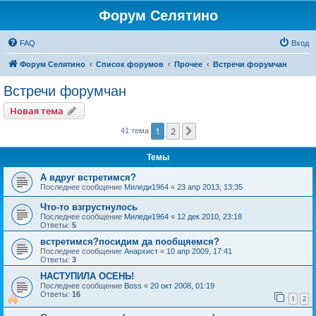
Форум Селятино
FAQ
Вход
Форум Селятино
Список форумов
Прочее
Встречи форумчан
Встречи форумчан
Новая тема
1
2
След.
41 тема
Темы
А вдруг встретимся?
Последнее сообщение
Миледи1964
«
23 апр 2013, 13:35
Что-то взгрустнулось
Последнее сообщение
Миледи1964
«
12 дек 2010, 23:18
Ответы:
5
встретимся?посидим да пообщяемся?
Последнее сообщение
Анархист
«
10 апр 2009, 17:41
Ответы:
3
НАСТУПИЛА ОСЕНЬ!
Последнее сообщение
Boss
«
20 окт 2008, 01:19
Ответы:
16
1
2