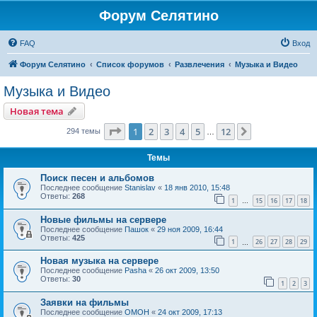
Форум Селятино
FAQ
Вход
Форум Селятино
Список форумов
Развлечения
Музыка и Видео
Музыка и Видео
Новая тема
Страница
1
из
12
1
2
3
4
5
12
След.
294 темы
…
Темы
Поиск песен и альбомов
Последнее сообщение
Stanislav
«
18 янв 2010, 15:48
Ответы:
268
1
15
16
17
18
…
Новые фильмы на сервере
Последнее сообщение
Пашок
«
29 ноя 2009, 16:44
Ответы:
425
1
26
27
28
29
…
Новая музыка на сервере
Последнее сообщение
Pasha
«
26 окт 2009, 13:50
Ответы:
30
1
2
3
Заявки на фильмы
Последнее сообщение
OMOH
«
24 окт 2009, 17:13