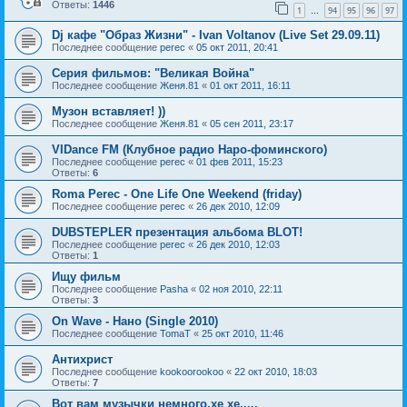
Ответы:
1446
1
94
95
96
97
…
Dj кафе "Образ Жизни" - Ivan Voltanov (Live Set 29.09.11)
Последнее сообщение
perec
«
05 окт 2011, 20:41
Серия фильмов: "Великая Война"
Последнее сообщение
Женя.81
«
01 окт 2011, 16:11
Музон вставляет! ))
Последнее сообщение
Женя.81
«
05 сен 2011, 23:17
VIDance FM (Клубное радио Наро-фоминского)
Последнее сообщение
perec
«
01 фев 2011, 15:23
Ответы:
6
Roma Perec - One Life One Weekend (friday)
Последнее сообщение
perec
«
26 дек 2010, 12:09
DUBSTEPLER презентация альбома BLOT!
Последнее сообщение
perec
«
26 дек 2010, 12:03
Ответы:
1
Ищу фильм
Последнее сообщение
Pasha
«
02 ноя 2010, 22:11
Ответы:
3
On Wave - Нано (Single 2010)
Последнее сообщение
TomaT
«
25 окт 2010, 11:46
Антихрист
Последнее сообщение
kookoorookoo
«
22 окт 2010, 18:03
Ответы:
7
Вот вам музычки немного,хе хе.....