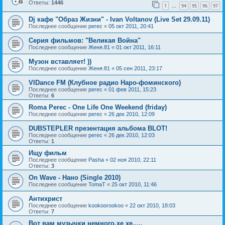
Ответы:
1446
1
94
95
96
97
…
Dj кафе "Образ Жизни" - Ivan Voltanov (Live Set 29.09.11)
Последнее сообщение
perec
«
05 окт 2011, 20:41
Серия фильмов: "Великая Война"
Последнее сообщение
Женя.81
«
01 окт 2011, 16:11
Музон вставляет! ))
Последнее сообщение
Женя.81
«
05 сен 2011, 23:17
VIDance FM (Клубное радио Наро-фоминского)
Последнее сообщение
perec
«
01 фев 2011, 15:23
Ответы:
6
Roma Perec - One Life One Weekend (friday)
Последнее сообщение
perec
«
26 дек 2010, 12:09
DUBSTEPLER презентация альбома BLOT!
Последнее сообщение
perec
«
26 дек 2010, 12:03
Ответы:
1
Ищу фильм
Последнее сообщение
Pasha
«
02 ноя 2010, 22:11
Ответы:
3
On Wave - Нано (Single 2010)
Последнее сообщение
TomaT
«
25 окт 2010, 11:46
Антихрист
Последнее сообщение
kookoorookoo
«
22 окт 2010, 18:03
Ответы:
7
Вот вам музычки немного,хе хе.....