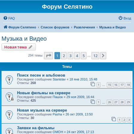
Форум Селятино
FAQ
Вход
Форум Селятино
Список форумов
Развлечения
Музыка и Видео
Музыка и Видео
Новая тема
Страница
1
из
12
1
2
3
4
5
12
След.
294 темы
…
Темы
Поиск песен и альбомов
Последнее сообщение
Stanislav
«
18 янв 2010, 15:48
Ответы:
268
1
15
16
17
18
…
Новые фильмы на сервере
Последнее сообщение
Пашок
«
29 ноя 2009, 16:44
Ответы:
425
1
26
27
28
29
…
Новая музыка на сервере
Последнее сообщение
Pasha
«
26 окт 2009, 13:50
Ответы:
30
1
2
3
Заявки на фильмы
Последнее сообщение
OMOH
«
24 окт 2009, 17:13