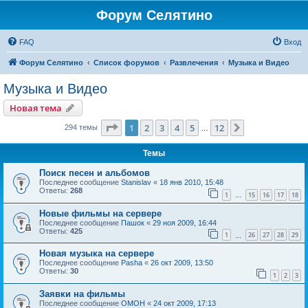
Форум Селятино
FAQ
Вход
Форум Селятино
Список форумов
Развлечения
Музыка и Видео
Музыка и Видео
Новая тема
Страница
1
из
12
1
2
3
4
5
12
След.
294 темы
…
Темы
Поиск песен и альбомов
Последнее сообщение
Stanislav
«
18 янв 2010, 15:48
Ответы:
268
1
15
16
17
18
…
Новые фильмы на сервере
Последнее сообщение
Пашок
«
29 ноя 2009, 16:44
Ответы:
425
1
26
27
28
29
…
Новая музыка на сервере
Последнее сообщение
Pasha
«
26 окт 2009, 13:50
Ответы:
30
1
2
3
Заявки на фильмы
Последнее сообщение
OMOH
«
24 окт 2009, 17:13