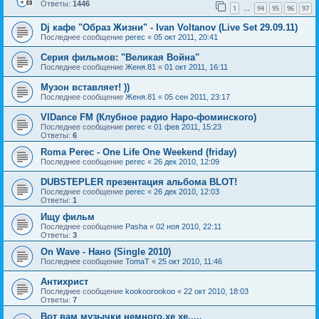
Ответы:
1446
1
94
95
96
97
…
Dj кафе "Образ Жизни" - Ivan Voltanov (Live Set 29.09.11)
Последнее сообщение
perec
«
05 окт 2011, 20:41
Серия фильмов: "Великая Война"
Последнее сообщение
Женя.81
«
01 окт 2011, 16:11
Музон вставляет! ))
Последнее сообщение
Женя.81
«
05 сен 2011, 23:17
VIDance FM (Клубное радио Наро-фоминского)
Последнее сообщение
perec
«
01 фев 2011, 15:23
Ответы:
6
Roma Perec - One Life One Weekend (friday)
Последнее сообщение
perec
«
26 дек 2010, 12:09
DUBSTEPLER презентация альбома BLOT!
Последнее сообщение
perec
«
26 дек 2010, 12:03
Ответы:
1
Ищу фильм
Последнее сообщение
Pasha
«
02 ноя 2010, 22:11
Ответы:
3
On Wave - Нано (Single 2010)
Последнее сообщение
TomaT
«
25 окт 2010, 11:46
Антихрист
Последнее сообщение
kookoorookoo
«
22 окт 2010, 18:03
Ответы:
7
Вот вам музычки немного,хе хе.....