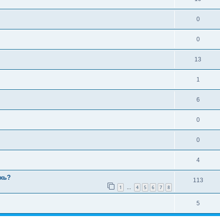
0
0
13
1
6
0
0
4
жь?
113
1
4
5
6
7
8
…
5