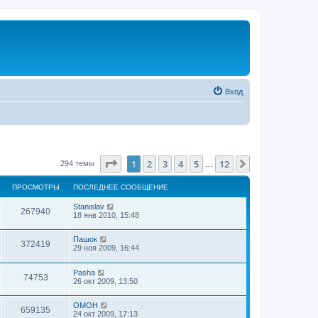
Вход
Страница
1
из
12
1
2
3
4
5
12
След.
294 темы
…
ПРОСМОТРЫ
ПОСЛЕДНЕЕ СООБЩЕНИЕ
Stanislav
267940
18 янв 2010, 15:48
Пашок
372419
29 ноя 2009, 16:44
Pasha
74753
26 окт 2009, 13:50
OMOH
659135
24 окт 2009, 17:13