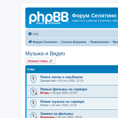
Форум Селятино
новости и события Селятино, об
FAQ
Форум Селятино
Список форумов
Развлечения
Муз
Музыка и Видео
Новая тема
ТЕМЫ
Поиск песен и альбомов
Sponge bob
»
04 сен 2006, 13:10
Новые фильмы на сервере
Игорь
»
05 дек 2005, 10:40
Новая музыка на сервере
Pasha
»
18 июн 2008, 23:16
Заявки на фильмы
Валентин
»
04 сен 2004, 19:04