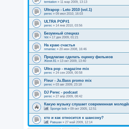
temtation
»
11 мар 2009, 13:13
Ultrapop - Leto 2010 (vol.1)
perec
»
09 июл 2010, 16:03
ULTRA POP#1
perec
»
14 янв 2010, 03:56
Безумный спецназ
Vot
»
17 дек 2009, 01:21
На краю счастья
nmaniac
»
20 июн 2008, 16:46
Предлагаю сделать оценку фильмов
Женя.81
»
13 окт 2009, 13:40
Ultra pop - magazine mix
perec
»
24 сен 2009, 00:58
Fleur - Ju.Bass promo mix
perec
»
03 авг 2009, 23:18
DJ Perec - podcast
perec
»
27 апр 2009, 08:42
Какую музыку слушает современная молодё
Sponge bob
»
09 окт 2005, 12:51
кто и как относится к шансону?
Равшан
»
27 май 2009, 12:14