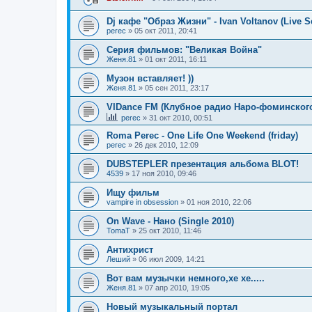
Dj кафе "Образ Жизни" - Ivan Voltanov (Live Se
perec
»
05 окт 2011, 20:41
Серия фильмов: "Великая Война"
Женя.81
»
01 окт 2011, 16:11
Музон вставляет! ))
Женя.81
»
05 сен 2011, 23:17
VIDance FM (Клубное радио Наро-фоминског
perec
»
31 окт 2010, 00:51
Roma Perec - One Life One Weekend (friday)
perec
»
26 дек 2010, 12:09
DUBSTEPLER презентация альбома BLOT!
4539
»
17 ноя 2010, 09:46
Ищу фильм
vampire in obsession
»
01 ноя 2010, 22:06
On Wave - Нано (Single 2010)
TomaT
»
25 окт 2010, 11:46
Антихрист
Леший
»
06 июл 2009, 14:21
Вот вам музычки немного,хе хе.....
Женя.81
»
07 апр 2010, 19:05
Новый музыкальный портал