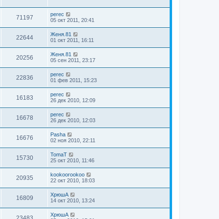
perec
71197
05 окт 2011, 20:41
Женя.81
22644
01 окт 2011, 16:11
Женя.81
20256
05 сен 2011, 23:17
perec
22836
01 фев 2011, 15:23
perec
16183
26 дек 2010, 12:09
perec
16678
26 дек 2010, 12:03
Pasha
16676
02 ноя 2010, 22:11
TomaT
15730
25 окт 2010, 11:46
kookoorookoo
20935
22 окт 2010, 18:03
ХрюшА
16809
14 окт 2010, 13:24
ХрюшА
23483