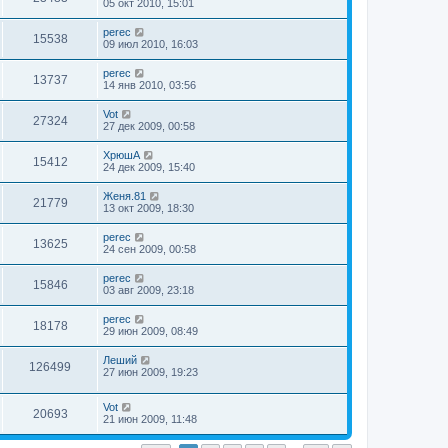
05 окт 2010, 15:01
perec
15538
09 июл 2010, 16:03
perec
13737
14 янв 2010, 03:56
Vot
27324
27 дек 2009, 00:58
ХрюшА
15412
24 дек 2009, 15:40
Женя.81
21779
13 окт 2009, 18:30
perec
13625
24 сен 2009, 00:58
perec
15846
03 авг 2009, 23:18
perec
18178
29 июн 2009, 08:49
Леший
126499
27 июн 2009, 19:23
Vot
20693
21 июн 2009, 11:48