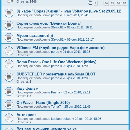
Ответы:
1446
1
94
95
96
97
…
Dj кафе "Образ Жизни" - Ivan Voltanov (Live Set 29.09.11)
Последнее сообщение
perec
«
05 окт 2011, 20:41
Серия фильмов: "Великая Война"
Последнее сообщение
Женя.81
«
01 окт 2011, 16:11
Музон вставляет! ))
Последнее сообщение
Женя.81
«
05 сен 2011, 23:17
VIDance FM (Клубное радио Наро-фоминского)
Последнее сообщение
perec
«
01 фев 2011, 15:23
Ответы:
6
Roma Perec - One Life One Weekend (friday)
Последнее сообщение
perec
«
26 дек 2010, 12:09
DUBSTEPLER презентация альбома BLOT!
Последнее сообщение
perec
«
26 дек 2010, 12:03
Ответы:
1
Ищу фильм
Последнее сообщение
Pasha
«
02 ноя 2010, 22:11
Ответы:
3
On Wave - Нано (Single 2010)
Последнее сообщение
TomaT
«
25 окт 2010, 11:46
Антихрист
Последнее сообщение
kookoorookoo
«
22 окт 2010, 18:03
Ответы:
7
Вот вам музычки немного,хе хе.....