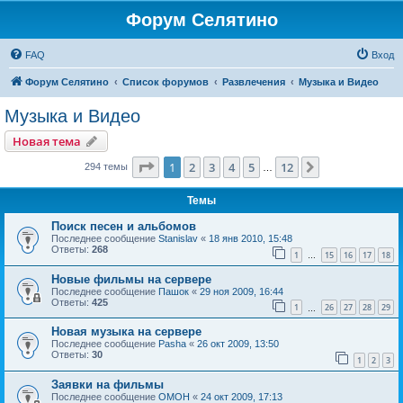
Форум Селятино
FAQ
Вход
Форум Селятино
Список форумов
Развлечения
Музыка и Видео
Музыка и Видео
Новая тема
Страница
1
из
12
1
2
3
4
5
12
След.
294 темы
…
Темы
Поиск песен и альбомов
Последнее сообщение
Stanislav
«
18 янв 2010, 15:48
Ответы:
268
1
15
16
17
18
…
Новые фильмы на сервере
Последнее сообщение
Пашок
«
29 ноя 2009, 16:44
Ответы:
425
1
26
27
28
29
…
Новая музыка на сервере
Последнее сообщение
Pasha
«
26 окт 2009, 13:50
Ответы:
30
1
2
3
Заявки на фильмы
Последнее сообщение
OMOH
«
24 окт 2009, 17:13