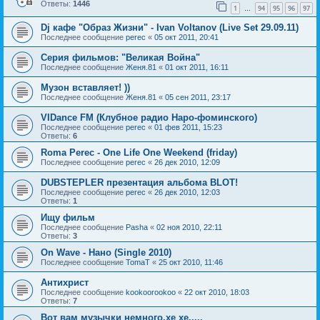
Ответы:
1446
1
94
95
96
97
…
Dj кафе "Образ Жизни" - Ivan Voltanov (Live Set 29.09.11)
Последнее сообщение
perec
«
05 окт 2011, 20:41
Серия фильмов: "Великая Война"
Последнее сообщение
Женя.81
«
01 окт 2011, 16:11
Музон вставляет! ))
Последнее сообщение
Женя.81
«
05 сен 2011, 23:17
VIDance FM (Клубное радио Наро-фоминского)
Последнее сообщение
perec
«
01 фев 2011, 15:23
Ответы:
6
Roma Perec - One Life One Weekend (friday)
Последнее сообщение
perec
«
26 дек 2010, 12:09
DUBSTEPLER презентация альбома BLOT!
Последнее сообщение
perec
«
26 дек 2010, 12:03
Ответы:
1
Ищу фильм
Последнее сообщение
Pasha
«
02 ноя 2010, 22:11
Ответы:
3
On Wave - Нано (Single 2010)
Последнее сообщение
TomaT
«
25 окт 2010, 11:46
Антихрист
Последнее сообщение
kookoorookoo
«
22 окт 2010, 18:03
Ответы:
7
Вот вам музычки немного,хе хе.....