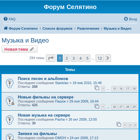
Форум Селятино
FAQ
Вход
Форум Селятино
Список форумов
Развлечения
Музыка и Видео
Музыка и Видео
Новая тема
Страница
1
из
12
1
2
3
4
5
12
След.
294 темы
…
Темы
Поиск песен и альбомов
Последнее сообщение
Stanislav
«
18 янв 2010, 15:48
Ответы:
268
1
15
16
17
18
…
Новые фильмы на сервере
Последнее сообщение
Пашок
«
29 ноя 2009, 16:44
Ответы:
425
1
26
27
28
29
…
Новая музыка на сервере
Последнее сообщение
Pasha
«
26 окт 2009, 13:50
Ответы:
30
1
2
3
Заявки на фильмы
Последнее сообщение
OMOH
«
24 окт 2009, 17:13