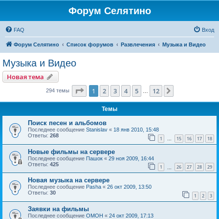
Форум Селятино
FAQ
Вход
Форум Селятино
Список форумов
Развлечения
Музыка и Видео
Музыка и Видео
Новая тема
Страница
1
из
12
1
2
3
4
5
12
След.
294 темы
…
Темы
Поиск песен и альбомов
Последнее сообщение
Stanislav
«
18 янв 2010, 15:48
Ответы:
268
1
15
16
17
18
…
Новые фильмы на сервере
Последнее сообщение
Пашок
«
29 ноя 2009, 16:44
Ответы:
425
1
26
27
28
29
…
Новая музыка на сервере
Последнее сообщение
Pasha
«
26 окт 2009, 13:50
Ответы:
30
1
2
3
Заявки на фильмы
Последнее сообщение
OMOH
«
24 окт 2009, 17:13