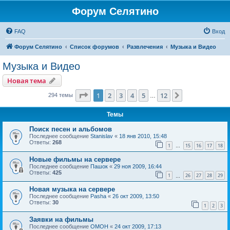
Форум Селятино
FAQ
Вход
Форум Селятино
Список форумов
Развлечения
Музыка и Видео
Музыка и Видео
Новая тема
Страница
1
из
12
1
2
3
4
5
12
След.
294 темы
…
Темы
Поиск песен и альбомов
Последнее сообщение
Stanislav
«
18 янв 2010, 15:48
Ответы:
268
1
15
16
17
18
…
Новые фильмы на сервере
Последнее сообщение
Пашок
«
29 ноя 2009, 16:44
Ответы:
425
1
26
27
28
29
…
Новая музыка на сервере
Последнее сообщение
Pasha
«
26 окт 2009, 13:50
Ответы:
30
1
2
3
Заявки на фильмы
Последнее сообщение
OMOH
«
24 окт 2009, 17:13