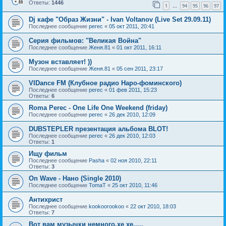
Ответы:
1446
1
94
95
96
97
…
Dj кафе "Образ Жизни" - Ivan Voltanov (Live Set 29.09.11)
Последнее сообщение
perec
«
05 окт 2011, 20:41
Серия фильмов: "Великая Война"
Последнее сообщение
Женя.81
«
01 окт 2011, 16:11
Музон вставляет! ))
Последнее сообщение
Женя.81
«
05 сен 2011, 23:17
VIDance FM (Клубное радио Наро-фоминского)
Последнее сообщение
perec
«
01 фев 2011, 15:23
Ответы:
6
Roma Perec - One Life One Weekend (friday)
Последнее сообщение
perec
«
26 дек 2010, 12:09
DUBSTEPLER презентация альбома BLOT!
Последнее сообщение
perec
«
26 дек 2010, 12:03
Ответы:
1
Ищу фильм
Последнее сообщение
Pasha
«
02 ноя 2010, 22:11
Ответы:
3
On Wave - Нано (Single 2010)
Последнее сообщение
TomaT
«
25 окт 2010, 11:46
Антихрист
Последнее сообщение
kookoorookoo
«
22 окт 2010, 18:03
Ответы:
7
Вот вам музычки немного,хе хе.....