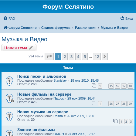
Форум Селятино
FAQ
Вход
Форум Селятино
Список форумов
Развлечения
Музыка и Видео
Музыка и Видео
Новая тема
Страница
1
из
12
1
2
3
4
5
12
След.
294 темы
…
Темы
Поиск песен и альбомов
Последнее сообщение
Stanislav
«
18 янв 2010, 15:48
Ответы:
268
1
15
16
17
18
…
Новые фильмы на сервере
Последнее сообщение
Пашок
«
29 ноя 2009, 16:44
Ответы:
425
1
26
27
28
29
…
Новая музыка на сервере
Последнее сообщение
Pasha
«
26 окт 2009, 13:50
Ответы:
30
1
2
3
Заявки на фильмы
Последнее сообщение
OMOH
«
24 окт 2009, 17:13