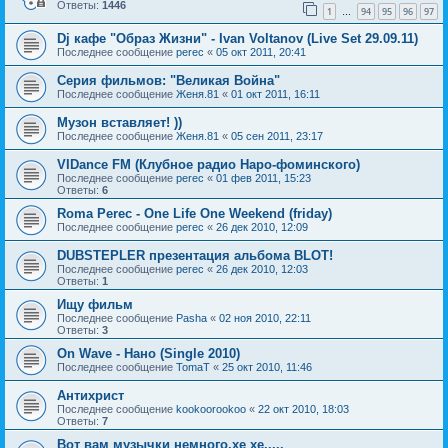
Ответы:
1446
1
94
95
96
97
…
Dj кафе "Образ Жизни" - Ivan Voltanov (Live Set 29.09.11)
Последнее сообщение
perec
«
05 окт 2011, 20:41
Серия фильмов: "Великая Война"
Последнее сообщение
Женя.81
«
01 окт 2011, 16:11
Музон вставляет! ))
Последнее сообщение
Женя.81
«
05 сен 2011, 23:17
VIDance FM (Клубное радио Наро-фоминского)
Последнее сообщение
perec
«
01 фев 2011, 15:23
Ответы:
6
Roma Perec - One Life One Weekend (friday)
Последнее сообщение
perec
«
26 дек 2010, 12:09
DUBSTEPLER презентация альбома BLOT!
Последнее сообщение
perec
«
26 дек 2010, 12:03
Ответы:
1
Ищу фильм
Последнее сообщение
Pasha
«
02 ноя 2010, 22:11
Ответы:
3
On Wave - Нано (Single 2010)
Последнее сообщение
TomaT
«
25 окт 2010, 11:46
Антихрист
Последнее сообщение
kookoorookoo
«
22 окт 2010, 18:03
Ответы:
7
Вот вам музычки немного,хе хе.....