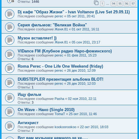
Ответы:
1446
1
94
95
96
97
…
Dj кафе "Образ Жизни" - Ivan Voltanov (Live Set 29.09.11)
Последнее сообщение
perec
«
05 окт 2011, 20:41
Серия фильмов: "Великая Война"
Последнее сообщение
Женя.81
«
01 окт 2011, 16:11
Музон вставляет! ))
Последнее сообщение
Женя.81
«
05 сен 2011, 23:17
VIDance FM (Клубное радио Наро-фоминского)
Последнее сообщение
perec
«
01 фев 2011, 15:23
Ответы:
6
Roma Perec - One Life One Weekend (friday)
Последнее сообщение
perec
«
26 дек 2010, 12:09
DUBSTEPLER презентация альбома BLOT!
Последнее сообщение
perec
«
26 дек 2010, 12:03
Ответы:
1
Ищу фильм
Последнее сообщение
Pasha
«
02 ноя 2010, 22:11
Ответы:
3
On Wave - Нано (Single 2010)
Последнее сообщение
TomaT
«
25 окт 2010, 11:46
Антихрист
Последнее сообщение
kookoorookoo
«
22 окт 2010, 18:03
Ответы:
7
Вот вам музычки немного,хе хе.....