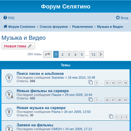
Форум Селятино
FAQ
Вход
Форум Селятино
Список форумов
Развлечения
Музыка и Видео
Музыка и Видео
Новая тема
Страница
1
из
12
1
2
3
4
5
12
След.
294 темы
…
Темы
Поиск песен и альбомов
Последнее сообщение
Stanislav
«
18 янв 2010, 15:48
Ответы:
268
1
15
16
17
18
…
Новые фильмы на сервере
Последнее сообщение
Пашок
«
29 ноя 2009, 16:44
Ответы:
425
1
26
27
28
29
…
Новая музыка на сервере
Последнее сообщение
Pasha
«
26 окт 2009, 13:50
Ответы:
30
1
2
3
Заявки на фильмы
Последнее сообщение
OMOH
«
24 окт 2009, 17:13