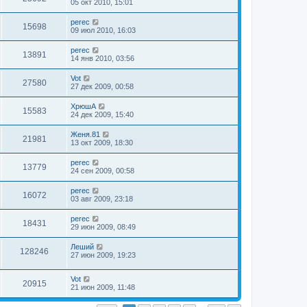
05 окт 2010, 15:01
perec
15698
09 июл 2010, 16:03
perec
13891
14 янв 2010, 03:56
Vot
27580
27 дек 2009, 00:58
ХрюшА
15583
24 дек 2009, 15:40
Женя.81
21981
13 окт 2009, 18:30
perec
13779
24 сен 2009, 00:58
perec
16072
03 авг 2009, 23:18
perec
18431
29 июн 2009, 08:49
Леший
128246
27 июн 2009, 19:23
Vot
20915
21 июн 2009, 11:48