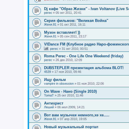
Dj кафе "Образ Жизни" - Ivan Voltanov (Live Se
perec
»
05 окт 2011, 20:41
Серия фильмов: "Великая Война"
Женя.81
»
01 окт 2011, 16:11
Музон вставляет! ))
Женя.81
»
05 сен 2011, 23:17
VIDance FM (Клубное радио Наро-фоминског
perec
»
31 окт 2010, 00:51
Roma Perec - One Life One Weekend (friday)
perec
»
26 дек 2010, 12:09
DUBSTEPLER презентация альбома BLOT!
4539
»
17 ноя 2010, 09:46
Ищу фильм
vampire in obsession
»
01 ноя 2010, 22:06
On Wave - Нано (Single 2010)
TomaT
»
25 окт 2010, 11:46
Антихрист
Леший
»
06 июл 2009, 14:21
Вот вам музычки немного,хе хе.....
Женя.81
»
07 апр 2010, 19:05
Новый музыкальный портал