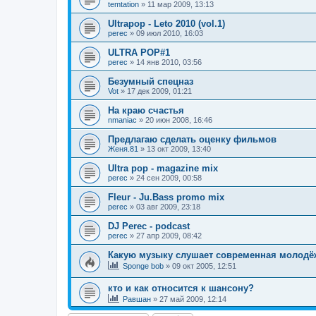
temtation
»
11 мар 2009, 13:13
Ultrapop - Leto 2010 (vol.1)
perec
»
09 июл 2010, 16:03
ULTRA POP#1
perec
»
14 янв 2010, 03:56
Безумный спецназ
Vot
»
17 дек 2009, 01:21
На краю счастья
nmaniac
»
20 июн 2008, 16:46
Предлагаю сделать оценку фильмов
Женя.81
»
13 окт 2009, 13:40
Ultra pop - magazine mix
perec
»
24 сен 2009, 00:58
Fleur - Ju.Bass promo mix
perec
»
03 авг 2009, 23:18
DJ Perec - podcast
perec
»
27 апр 2009, 08:42
Какую музыку слушает современная молодё
Sponge bob
»
09 окт 2005, 12:51
кто и как относится к шансону?
Равшан
»
27 май 2009, 12:14