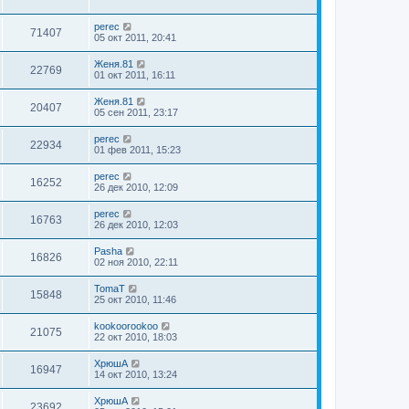
perec
71407
05 окт 2011, 20:41
Женя.81
22769
01 окт 2011, 16:11
Женя.81
20407
05 сен 2011, 23:17
perec
22934
01 фев 2011, 15:23
perec
16252
26 дек 2010, 12:09
perec
16763
26 дек 2010, 12:03
Pasha
16826
02 ноя 2010, 22:11
TomaT
15848
25 окт 2010, 11:46
kookoorookoo
21075
22 окт 2010, 18:03
ХрюшА
16947
14 окт 2010, 13:24
ХрюшА
23692