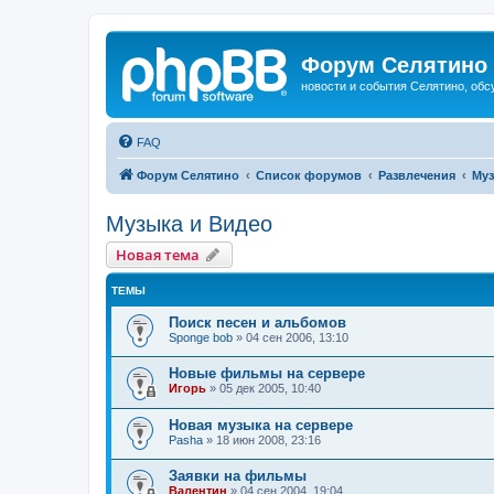
Форум Селятино
новости и события Селятино, об
FAQ
Форум Селятино
Список форумов
Развлечения
Муз
Музыка и Видео
Новая тема
ТЕМЫ
Поиск песен и альбомов
Sponge bob
»
04 сен 2006, 13:10
Новые фильмы на сервере
Игорь
»
05 дек 2005, 10:40
Новая музыка на сервере
Pasha
»
18 июн 2008, 23:16
Заявки на фильмы
Валентин
»
04 сен 2004, 19:04