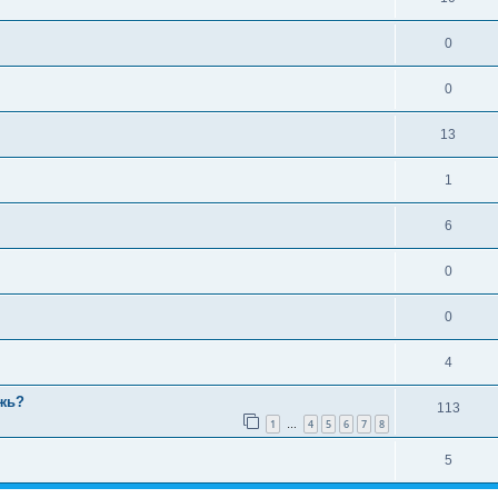
0
0
13
1
6
0
0
4
жь?
113
1
4
5
6
7
8
…
5