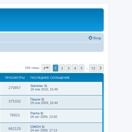
Вход
Страница
1
из
12
1
2
3
4
5
12
След.
294 темы
…
ПРОСМОТРЫ
ПОСЛЕДНЕЕ СООБЩЕНИЕ
Stanislav
270857
18 янв 2010, 15:48
Пашок
375332
29 ноя 2009, 16:44
Pasha
76021
26 окт 2009, 13:50
OMOH
662125
24 окт 2009, 17:13