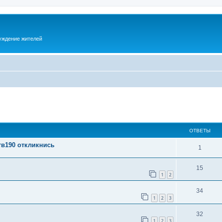
суждение жителей
ОТВЕТЫ
тв190 откликнись
1
15
1
2
34
1
2
3
32
1
2
3