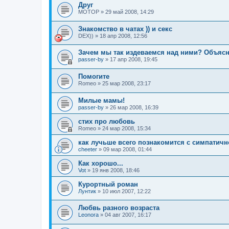
Друг
МОТОР
»
29 май 2008, 14:29
Знакомство в чатах )) и секс
DEX))
»
18 апр 2008, 12:56
Зачем мы так издеваемся над ними? Объясн
passer-by
»
17 апр 2008, 19:45
Помогите
Romeo
»
25 мар 2008, 23:17
Милые мамы!
passer-by
»
26 мар 2008, 16:39
стих про любовь
Romeo
»
24 мар 2008, 15:34
как лучьше всего познакомится с симпатич
cheeter
»
09 мар 2008, 01:44
Как хорошо...
Vot
»
19 янв 2008, 18:46
Курортный роман
Лунтик
»
10 июл 2007, 12:22
Любвь разного возраста
Leonora
»
04 авг 2007, 16:17