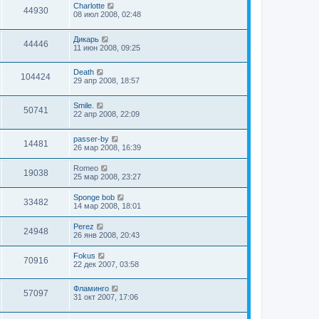
Charlotte
44930
08 июл 2008, 02:48
Дикарь
44446
11 июн 2008, 09:25
Death
104424
29 апр 2008, 18:57
Smile.
50741
22 апр 2008, 22:09
passer-by
14481
26 мар 2008, 16:39
Romeo
19038
25 мар 2008, 23:27
Sponge bob
33482
14 мар 2008, 18:01
Perez
24948
26 янв 2008, 20:43
Fokus
70916
22 дек 2007, 03:58
Фламинго
57097
31 окт 2007, 17:06