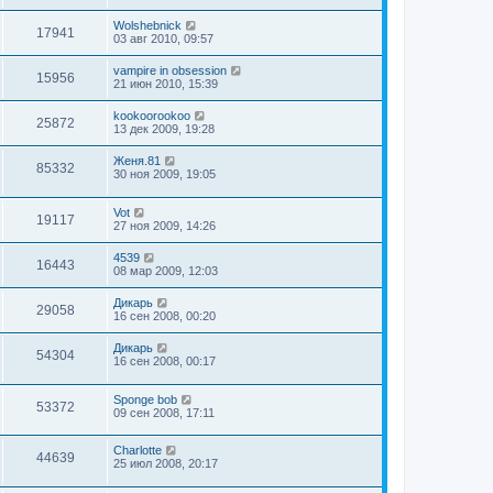
Wolshebnick
17941
03 авг 2010, 09:57
vampire in obsession
15956
21 июн 2010, 15:39
kookoorookoo
25872
13 дек 2009, 19:28
Женя.81
85332
30 ноя 2009, 19:05
Vot
19117
27 ноя 2009, 14:26
4539
16443
08 мар 2009, 12:03
Дикарь
29058
16 сен 2008, 00:20
Дикарь
54304
16 сен 2008, 00:17
Sponge bob
53372
09 сен 2008, 17:11
Charlotte
44639
25 июл 2008, 20:17