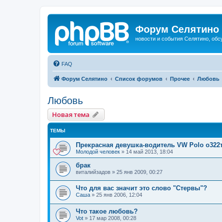
Форум Селятино
новости и события Селятино, об
FAQ
Форум Селятино
Список форумов
Прочее
Любовь
Любовь
Новая тема
ТЕМЫ
Прекрасная девушка-водитель VW Polo о322
Молодой человек
»
14 май 2013, 18:04
брак
виталийзадов
»
25 янв 2009, 00:27
Что для вас значит это слово "Стервы"?
Саша
»
25 янв 2006, 12:04
Что такое любовь?
Vot
»
17 мар 2008, 00:28