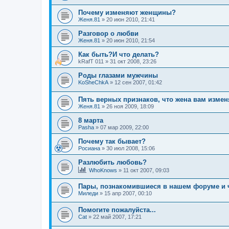
Почему изменяют женщины?
Женя.81
»
20 июн 2010, 21:41
Разговор о любви
Женя.81
»
20 июн 2010, 21:54
Как быть?И что делать?
kRafT 011
»
31 окт 2008, 23:26
Роды глазами мужчины
KoSheChkA
»
12 сен 2007, 01:42
Пять верных признаков, что жена вам измен
Женя.81
»
26 ноя 2009, 18:09
8 марта
Pasha
»
07 мар 2009, 22:00
Почему так бывает?
Росиана
»
30 июл 2008, 15:06
Разлюбить любовь?
WhoKnows
»
11 окт 2007, 09:03
Пары, познакомившиеся в нашем форуме и 
Миледи
»
15 апр 2007, 00:10
Помогите пожалуйста...
Cat
»
22 май 2007, 17:21