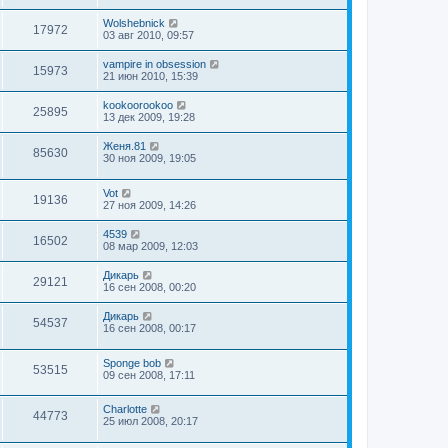
Wolshebnick
17972
03 авг 2010, 09:57
vampire in obsession
15973
21 июн 2010, 15:39
kookoorookoo
25895
13 дек 2009, 19:28
Женя.81
85630
30 ноя 2009, 19:05
Vot
19136
27 ноя 2009, 14:26
4539
16502
08 мар 2009, 12:03
Дикарь
29121
16 сен 2008, 00:20
Дикарь
54537
16 сен 2008, 00:17
Sponge bob
53515
09 сен 2008, 17:11
Charlotte
44773
25 июл 2008, 20:17