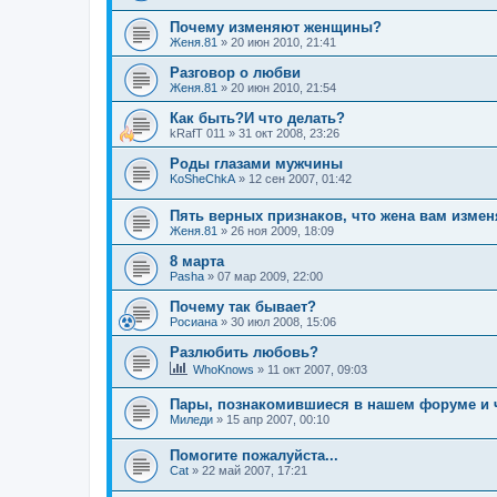
Почему изменяют женщины?
Женя.81
»
20 июн 2010, 21:41
Разговор о любви
Женя.81
»
20 июн 2010, 21:54
Как быть?И что делать?
kRafT 011
»
31 окт 2008, 23:26
Роды глазами мужчины
KoSheChkA
»
12 сен 2007, 01:42
Пять верных признаков, что жена вам измен
Женя.81
»
26 ноя 2009, 18:09
8 марта
Pasha
»
07 мар 2009, 22:00
Почему так бывает?
Росиана
»
30 июл 2008, 15:06
Разлюбить любовь?
WhoKnows
»
11 окт 2007, 09:03
Пары, познакомившиеся в нашем форуме и 
Миледи
»
15 апр 2007, 00:10
Помогите пожалуйста...
Cat
»
22 май 2007, 17:21