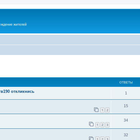
суждение жителей
ОТВЕТЫ
тв190 откликнись
1
15
1
2
34
1
2
3
32
1
2
3