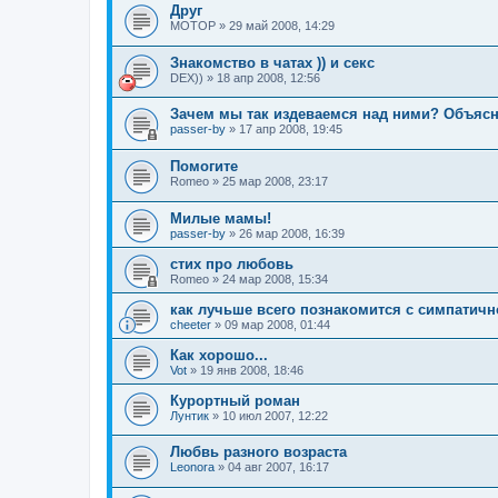
Друг
МОТОР
»
29 май 2008, 14:29
Знакомство в чатах )) и секс
DEX))
»
18 апр 2008, 12:56
Зачем мы так издеваемся над ними? Объясн
passer-by
»
17 апр 2008, 19:45
Помогите
Romeo
»
25 мар 2008, 23:17
Милые мамы!
passer-by
»
26 мар 2008, 16:39
стих про любовь
Romeo
»
24 мар 2008, 15:34
как лучьше всего познакомится с симпатич
cheeter
»
09 мар 2008, 01:44
Как хорошо...
Vot
»
19 янв 2008, 18:46
Курортный роман
Лунтик
»
10 июл 2007, 12:22
Любвь разного возраста
Leonora
»
04 авг 2007, 16:17