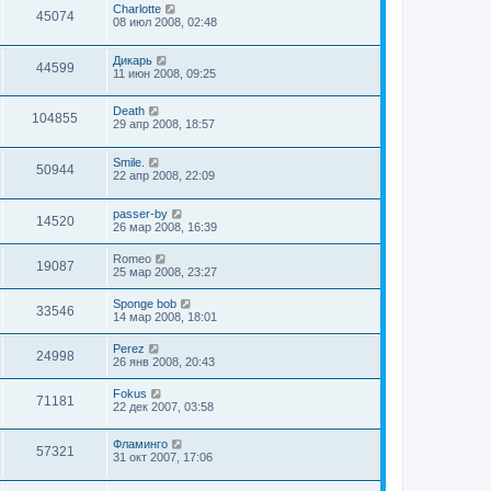
Charlotte
45074
08 июл 2008, 02:48
Дикарь
44599
11 июн 2008, 09:25
Death
104855
29 апр 2008, 18:57
Smile.
50944
22 апр 2008, 22:09
passer-by
14520
26 мар 2008, 16:39
Romeo
19087
25 мар 2008, 23:27
Sponge bob
33546
14 мар 2008, 18:01
Perez
24998
26 янв 2008, 20:43
Fokus
71181
22 дек 2007, 03:58
Фламинго
57321
31 окт 2007, 17:06