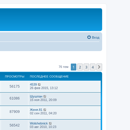
Вход
1
2
3
4
След.
76 тем
ПРОСМОТРЫ
ПОСЛЕДНЕЕ СООБЩЕНИЕ
4539
56175
26 фев 2015, 13:12
Шушпан
61086
15 ноя 2011, 20:09
Женя.81
87909
02 сен 2011, 04:20
Wolshebnick
56542
03 авг 2010, 10:23