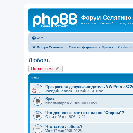
Форум Селятино
новости и события Селятино, об
FAQ
Форум Селятино
Список форумов
Прочее
Любовь
Любовь
Новая тема
ТЕМЫ
Прекрасная девушка-водитель VW Polo о322
Молодой человек
»
14 май 2013, 18:04
брак
виталийзадов
»
25 янв 2009, 00:27
Что для вас значит это слово "Стервы"?
Саша
»
25 янв 2006, 12:04
Что такое любовь?
Vot
»
17 мар 2008, 00:28