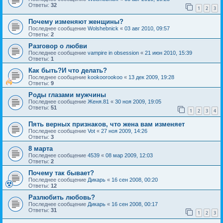
Ответы:
32
1
2
3
Почему изменяют женщины?
Последнее сообщение
Wolshebnick
«
03 авг 2010, 09:57
Ответы:
2
Разговор о любви
Последнее сообщение
vampire in obsession
«
21 июн 2010, 15:39
Ответы:
1
Как быть?И что делать?
Последнее сообщение
kookoorookoo
«
13 дек 2009, 19:28
Ответы:
9
Роды глазами мужчины
Последнее сообщение
Женя.81
«
30 ноя 2009, 19:05
Ответы:
51
1
2
3
4
Пять верных признаков, что жена вам изменяет
Последнее сообщение
Vot
«
27 ноя 2009, 14:26
Ответы:
3
8 марта
Последнее сообщение
4539
«
08 мар 2009, 12:03
Ответы:
2
Почему так бывает?
Последнее сообщение
Дикарь
«
16 сен 2008, 00:20
Ответы:
12
Разлюбить любовь?
Последнее сообщение
Дикарь
«
16 сен 2008, 00:17
Ответы:
31
1
2
3