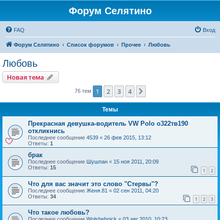
Форум Селятино
FAQ
Вход
Форум Селятино
Список форумов
Прочее
Любовь
Любовь
Новая тема
1
2
3
4
След.
76 тем
Темы
Прекрасная девушка-водитель VW Polo о322тв190
откликнись
Последнее сообщение
4539
«
26 фев 2015, 13:12
Ответы:
1
брак
Последнее сообщение
Шушпан
«
15 ноя 2011, 20:09
Ответы:
15
1
2
Что для вас значит это слово "Стервы"?
Последнее сообщение
Женя.81
«
02 сен 2011, 04:20
Ответы:
34
1
2
3
Что такое любовь?
Последнее сообщение
Wolshebnick
«
03 авг 2010, 10:23