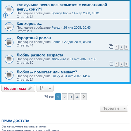
как лучьше всего познакомится с симпатичной
девушкой???
Последнее сообщение
Sponge bob
«
14 мар 2008, 18:01
Ответы:
14
Как хорошо...
Последнее сообщение
Perez
«
26 янв 2008, 20:43
Ответы:
9
Курортный роман
Последнее сообщение
Fokus
«
22 дек 2007, 03:58
Ответы:
44
1
2
3
Любвь разного возраста
Последнее сообщение
Фламинго
«
31 окт 2007, 17:06
Ответы:
30
1
2
3
Любовь- помогает или мешает?
Последнее сообщение
Lucky
«
31 окт 2007, 14:37
Ответы:
14
Новая тема
1
2
3
4
След.
76 тем
Перейти
ПРАВА ДОСТУПА
Вы
не можете
начинать темы
Вы
не можете
отвечать на сообщения