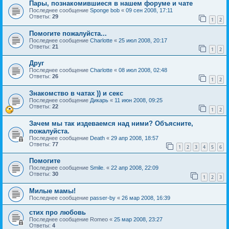
Пары, познакомившиеся в нашем форуме и чате
Последнее сообщение
Sponge bob
«
09 сен 2008, 17:11
Ответы:
29
1
2
Помогите пожалуйста...
Последнее сообщение
Charlotte
«
25 июл 2008, 20:17
Ответы:
21
1
2
Друг
Последнее сообщение
Charlotte
«
08 июл 2008, 02:48
Ответы:
26
1
2
Знакомство в чатах )) и секс
Последнее сообщение
Дикарь
«
11 июн 2008, 09:25
Ответы:
22
1
2
Зачем мы так издеваемся над ними? Объясните,
пожалуйста.
Последнее сообщение
Death
«
29 апр 2008, 18:57
Ответы:
77
1
2
3
4
5
6
Помогите
Последнее сообщение
Smile.
«
22 апр 2008, 22:09
Ответы:
30
1
2
3
Милые мамы!
Последнее сообщение
passer-by
«
26 мар 2008, 16:39
стих про любовь
Последнее сообщение
Romeo
«
25 мар 2008, 23:27
Ответы:
4