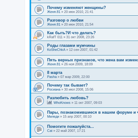
Почему изменяют женщины?
Женя.81
»
20 июн 2010, 21:41
Разговор о любви
Женя.81
»
20 июн 2010, 21:54
Как быть?И что делать?
kRafT 011
»
31 окт 2008, 23:26
Роды глазами мужчины
KoSheChkA
»
12 сен 2007, 01:42
Пять верных признаков, что жена вам измен
Женя.81
»
26 ноя 2009, 18:09
8 марта
Pasha
»
07 мар 2009, 22:00
Почему так бывает?
Росиана
»
30 июл 2008, 15:06
Разлюбить любовь?
WhoKnows
»
11 окт 2007, 09:03
Пары, познакомившиеся в нашем форуме и 
Миледи
»
15 апр 2007, 00:10
Помогите пожалуйста...
Cat
»
22 май 2007, 17:21