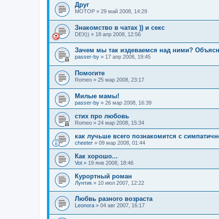
Друг
МОТОР
»
29 май 2008, 14:29
Знакомство в чатах )) и секс
DEX))
»
18 апр 2008, 12:56
Зачем мы так издеваемся над ними? Объясн
passer-by
»
17 апр 2008, 19:45
Помогите
Romeo
»
25 мар 2008, 23:17
Милые мамы!
passer-by
»
26 мар 2008, 16:39
стих про любовь
Romeo
»
24 мар 2008, 15:34
как лучьше всего познакомится с симпатич
cheeter
»
09 мар 2008, 01:44
Как хорошо...
Vot
»
19 янв 2008, 18:46
Курортный роман
Лунтик
»
10 июл 2007, 12:22
Любвь разного возраста
Leonora
»
04 авг 2007, 16:17