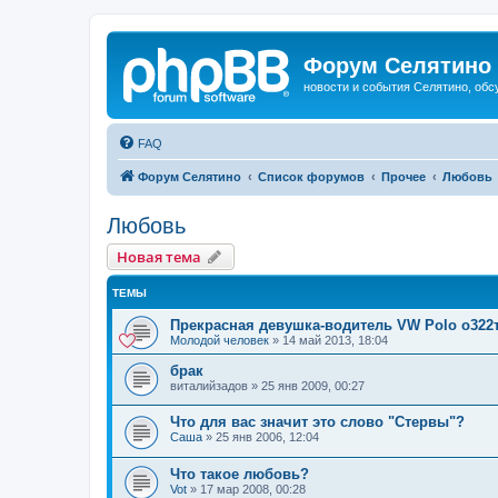
Форум Селятино
новости и события Селятино, об
FAQ
Форум Селятино
Список форумов
Прочее
Любовь
Любовь
Новая тема
ТЕМЫ
Прекрасная девушка-водитель VW Polo о322
Молодой человек
»
14 май 2013, 18:04
брак
виталийзадов
»
25 янв 2009, 00:27
Что для вас значит это слово "Стервы"?
Саша
»
25 янв 2006, 12:04
Что такое любовь?
Vot
»
17 мар 2008, 00:28