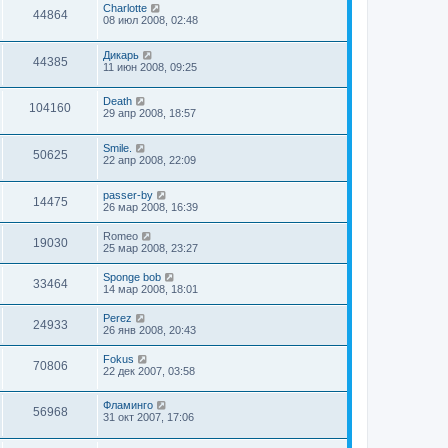
Charlotte
44864
08 июл 2008, 02:48
Дикарь
44385
11 июн 2008, 09:25
Death
104160
29 апр 2008, 18:57
Smile.
50625
22 апр 2008, 22:09
passer-by
14475
26 мар 2008, 16:39
Romeo
19030
25 мар 2008, 23:27
Sponge bob
33464
14 мар 2008, 18:01
Perez
24933
26 янв 2008, 20:43
Fokus
70806
22 дек 2007, 03:58
Фламинго
56968
31 окт 2007, 17:06