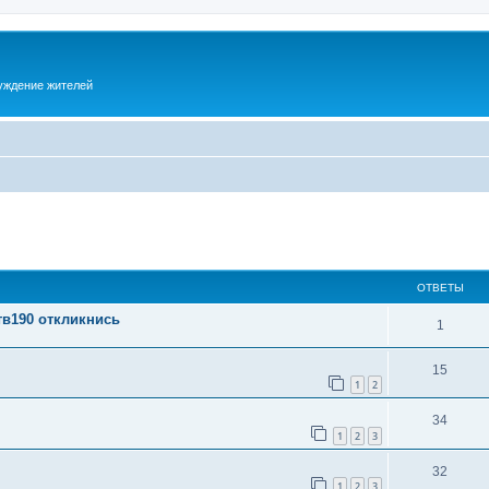
суждение жителей
ОТВЕТЫ
тв190 откликнись
1
15
1
2
34
1
2
3
32
1
2
3