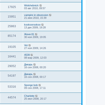
Wolshebnick
17925
03 авг 2010, 09:57
vampire in obsession
15951
21 июн 2010, 15:39
kookoorookoo
25863
13 дек 2009, 19:28
Женя.81
85174
30 ноя 2009, 19:05
Vot
19105
27 ноя 2009, 14:26
4539
16441
08 мар 2009, 12:03
Дикарь
29052
16 сен 2008, 00:20
Дикарь
54197
16 сен 2008, 00:17
Sponge bob
53316
09 сен 2008, 17:11
Charlotte
44574
25 июл 2008, 20:17