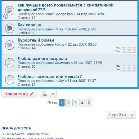
как лучьше всего познакомится с симпатичной
девушкой???
Последнее сообщение
Sponge bob
«
14 мар 2008, 18:01
Ответы:
14
Как хорошо...
Последнее сообщение
Perez
«
26 янв 2008, 20:43
Ответы:
9
Курортный роман
Последнее сообщение
Fokus
«
22 дек 2007, 03:58
Ответы:
44
1
2
3
Любвь разного возраста
Последнее сообщение
Фламинго
«
31 окт 2007, 17:06
Ответы:
30
1
2
3
Любовь- помогает или мешает?
Последнее сообщение
Lucky
«
31 окт 2007, 14:37
Ответы:
14
Новая тема
1
2
3
4
След.
76 тем
Перейти
ПРАВА ДОСТУПА
Вы
не можете
начинать темы
Вы
не можете
отвечать на сообщения