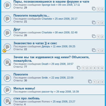
Пары, познакомившиеся в нашем форуме и чате
Последнее сообщение
Sponge bob
«
09 сен 2008, 17:11
Ответы:
29
1
2
Помогите пожалуйста...
Последнее сообщение
Charlotte
«
25 июл 2008, 20:17
Ответы:
21
1
2
Друг
Последнее сообщение
Charlotte
«
08 июл 2008, 02:48
Ответы:
26
1
2
Знакомство в чатах )) и секс
Последнее сообщение
Дикарь
«
11 июн 2008, 09:25
Ответы:
22
1
2
Зачем мы так издеваемся над ними? Объясните,
пожалуйста.
Последнее сообщение
Death
«
29 апр 2008, 18:57
Ответы:
77
1
2
3
4
5
6
Помогите
Последнее сообщение
Smile.
«
22 апр 2008, 22:09
Ответы:
30
1
2
3
Милые мамы!
Последнее сообщение
passer-by
«
26 мар 2008, 16:39
стих про любовь
Последнее сообщение
Romeo
«
25 мар 2008, 23:27
Ответы:
4