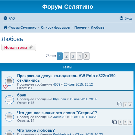
Форум Селятино
FAQ
Вход
Форум Селятино
Список форумов
Прочее
Любовь
Любовь
Новая тема
1
2
3
4
След.
76 тем
Темы
Прекрасная девушка-водитель VW Polo о322тв190
откликнись
Последнее сообщение
4539
«
26 фев 2015, 13:12
Ответы:
1
брак
Последнее сообщение
Шушпан
«
15 ноя 2011, 20:09
Ответы:
15
1
2
Что для вас значит это слово "Стервы"?
Последнее сообщение
Женя.81
«
02 сен 2011, 04:20
Ответы:
34
1
2
3
Что такое любовь?
Последнее сообщение
Wolshebnick
«
03 авг 2010, 10:23