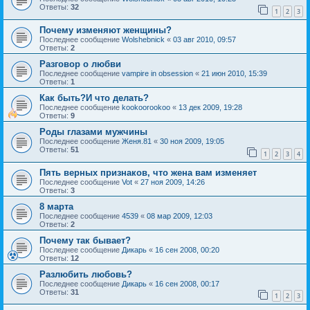
Ответы:
32
1
2
3
Почему изменяют женщины?
Последнее сообщение
Wolshebnick
«
03 авг 2010, 09:57
Ответы:
2
Разговор о любви
Последнее сообщение
vampire in obsession
«
21 июн 2010, 15:39
Ответы:
1
Как быть?И что делать?
Последнее сообщение
kookoorookoo
«
13 дек 2009, 19:28
Ответы:
9
Роды глазами мужчины
Последнее сообщение
Женя.81
«
30 ноя 2009, 19:05
Ответы:
51
1
2
3
4
Пять верных признаков, что жена вам изменяет
Последнее сообщение
Vot
«
27 ноя 2009, 14:26
Ответы:
3
8 марта
Последнее сообщение
4539
«
08 мар 2009, 12:03
Ответы:
2
Почему так бывает?
Последнее сообщение
Дикарь
«
16 сен 2008, 00:20
Ответы:
12
Разлюбить любовь?
Последнее сообщение
Дикарь
«
16 сен 2008, 00:17
Ответы:
31
1
2
3