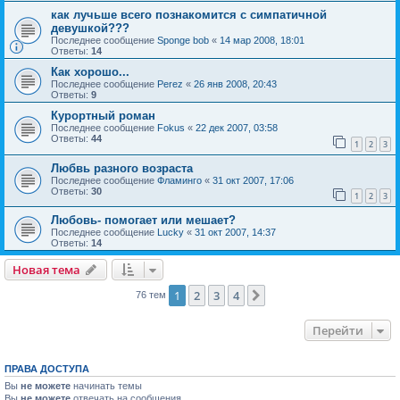
как лучьше всего познакомится с симпатичной
девушкой???
Последнее сообщение
Sponge bob
«
14 мар 2008, 18:01
Ответы:
14
Как хорошо...
Последнее сообщение
Perez
«
26 янв 2008, 20:43
Ответы:
9
Курортный роман
Последнее сообщение
Fokus
«
22 дек 2007, 03:58
Ответы:
44
1
2
3
Любвь разного возраста
Последнее сообщение
Фламинго
«
31 окт 2007, 17:06
Ответы:
30
1
2
3
Любовь- помогает или мешает?
Последнее сообщение
Lucky
«
31 окт 2007, 14:37
Ответы:
14
Новая тема
1
2
3
4
След.
76 тем
Перейти
ПРАВА ДОСТУПА
Вы
не можете
начинать темы
Вы
не можете
отвечать на сообщения