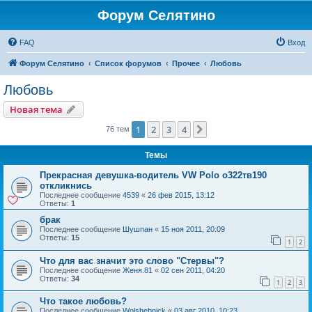
Форум Селятино
FAQ
Вход
Форум Селятино
Список форумов
Прочее
Любовь
Любовь
Новая тема
1
2
3
4
След.
76 тем
Темы
Прекрасная девушка-водитель VW Polo о322тв190
откликнись
Последнее сообщение
4539
«
26 фев 2015, 13:12
Ответы:
1
брак
Последнее сообщение
Шушпан
«
15 ноя 2011, 20:09
Ответы:
15
1
2
Что для вас значит это слово "Стервы"?
Последнее сообщение
Женя.81
«
02 сен 2011, 04:20
Ответы:
34
1
2
3
Что такое любовь?
Последнее сообщение
Wolshebnick
«
03 авг 2010, 10:23