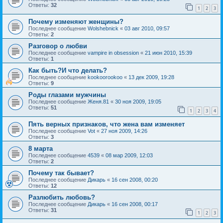
Ответы:
32
1
2
3
Почему изменяют женщины?
Последнее сообщение
Wolshebnick
«
03 авг 2010, 09:57
Ответы:
2
Разговор о любви
Последнее сообщение
vampire in obsession
«
21 июн 2010, 15:39
Ответы:
1
Как быть?И что делать?
Последнее сообщение
kookoorookoo
«
13 дек 2009, 19:28
Ответы:
9
Роды глазами мужчины
Последнее сообщение
Женя.81
«
30 ноя 2009, 19:05
Ответы:
51
1
2
3
4
Пять верных признаков, что жена вам изменяет
Последнее сообщение
Vot
«
27 ноя 2009, 14:26
Ответы:
3
8 марта
Последнее сообщение
4539
«
08 мар 2009, 12:03
Ответы:
2
Почему так бывает?
Последнее сообщение
Дикарь
«
16 сен 2008, 00:20
Ответы:
12
Разлюбить любовь?
Последнее сообщение
Дикарь
«
16 сен 2008, 00:17
Ответы:
31
1
2
3