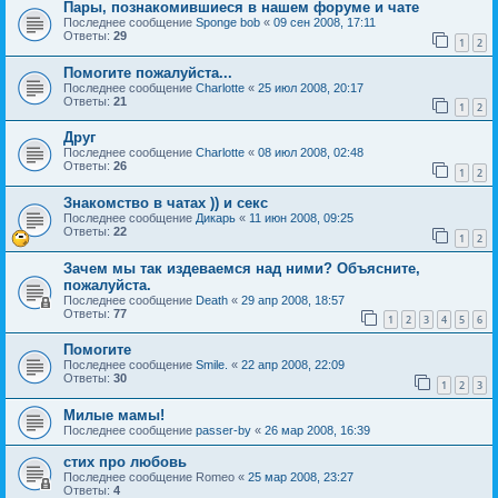
Пары, познакомившиеся в нашем форуме и чате
Последнее сообщение
Sponge bob
«
09 сен 2008, 17:11
Ответы:
29
1
2
Помогите пожалуйста...
Последнее сообщение
Charlotte
«
25 июл 2008, 20:17
Ответы:
21
1
2
Друг
Последнее сообщение
Charlotte
«
08 июл 2008, 02:48
Ответы:
26
1
2
Знакомство в чатах )) и секс
Последнее сообщение
Дикарь
«
11 июн 2008, 09:25
Ответы:
22
1
2
Зачем мы так издеваемся над ними? Объясните,
пожалуйста.
Последнее сообщение
Death
«
29 апр 2008, 18:57
Ответы:
77
1
2
3
4
5
6
Помогите
Последнее сообщение
Smile.
«
22 апр 2008, 22:09
Ответы:
30
1
2
3
Милые мамы!
Последнее сообщение
passer-by
«
26 мар 2008, 16:39
стих про любовь
Последнее сообщение
Romeo
«
25 мар 2008, 23:27
Ответы:
4