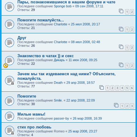
Пары, познакомившиеся в нашем форуме и чате
Последнее сообщение
Sponge bob
«
09 сен 2008, 17:11
Ответы:
29
1
2
Помогите пожалуйста...
Последнее сообщение
Charlotte
«
25 июл 2008, 20:17
Ответы:
21
1
2
Друг
Последнее сообщение
Charlotte
«
08 июл 2008, 02:48
Ответы:
26
1
2
Знакомство в чатах )) и секс
Последнее сообщение
Дикарь
«
11 июн 2008, 09:25
Ответы:
22
1
2
Зачем мы так издеваемся над ними? Объясните,
пожалуйста.
Последнее сообщение
Death
«
29 апр 2008, 18:57
Ответы:
77
1
2
3
4
5
6
Помогите
Последнее сообщение
Smile.
«
22 апр 2008, 22:09
Ответы:
30
1
2
3
Милые мамы!
Последнее сообщение
passer-by
«
26 мар 2008, 16:39
стих про любовь
Последнее сообщение
Romeo
«
25 мар 2008, 23:27
Ответы:
4