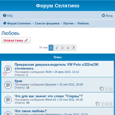
Форум Селятино
FAQ
Вход
Форум Селятино
Список форумов
Прочее
Любовь
Любовь
Новая тема
1
2
3
4
След.
76 тем
Темы
Прекрасная девушка-водитель VW Polo о322тв190
откликнись
Последнее сообщение
4539
«
26 фев 2015, 13:12
Ответы:
1
брак
Последнее сообщение
Шушпан
«
15 ноя 2011, 20:09
Ответы:
15
1
2
Что для вас значит это слово "Стервы"?
Последнее сообщение
Женя.81
«
02 сен 2011, 04:20
Ответы:
34
1
2
3
Что такое любовь?
Последнее сообщение
Wolshebnick
«
03 авг 2010, 10:23