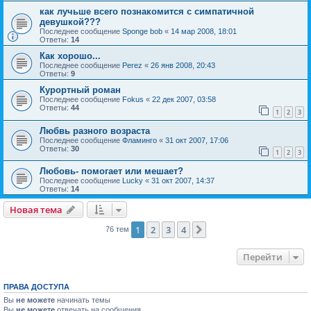
как лучьше всего познакомится с симпатичной
девушкой???
Последнее сообщение
Sponge bob
«
14 мар 2008, 18:01
Ответы:
14
Как хорошо...
Последнее сообщение
Perez
«
26 янв 2008, 20:43
Ответы:
9
Курортный роман
Последнее сообщение
Fokus
«
22 дек 2007, 03:58
Ответы:
44
1
2
3
Любвь разного возраста
Последнее сообщение
Фламинго
«
31 окт 2007, 17:06
Ответы:
30
1
2
3
Любовь- помогает или мешает?
Последнее сообщение
Lucky
«
31 окт 2007, 14:37
Ответы:
14
Новая тема
1
2
3
4
След.
76 тем
Перейти
ПРАВА ДОСТУПА
Вы
не можете
начинать темы
Вы
не можете
отвечать на сообщения