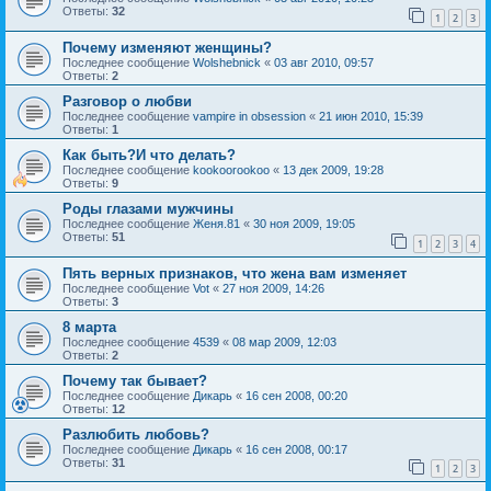
Ответы:
32
1
2
3
Почему изменяют женщины?
Последнее сообщение
Wolshebnick
«
03 авг 2010, 09:57
Ответы:
2
Разговор о любви
Последнее сообщение
vampire in obsession
«
21 июн 2010, 15:39
Ответы:
1
Как быть?И что делать?
Последнее сообщение
kookoorookoo
«
13 дек 2009, 19:28
Ответы:
9
Роды глазами мужчины
Последнее сообщение
Женя.81
«
30 ноя 2009, 19:05
Ответы:
51
1
2
3
4
Пять верных признаков, что жена вам изменяет
Последнее сообщение
Vot
«
27 ноя 2009, 14:26
Ответы:
3
8 марта
Последнее сообщение
4539
«
08 мар 2009, 12:03
Ответы:
2
Почему так бывает?
Последнее сообщение
Дикарь
«
16 сен 2008, 00:20
Ответы:
12
Разлюбить любовь?
Последнее сообщение
Дикарь
«
16 сен 2008, 00:17
Ответы:
31
1
2
3