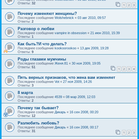
Ответы:
32
1
2
3
Почему изменяют женщины?
Последнее сообщение
Wolshebnick
«
03 авг 2010, 09:57
Ответы:
2
Разговор о любви
Последнее сообщение
vampire in obsession
«
21 июн 2010, 15:39
Ответы:
1
Как быть?И что делать?
Последнее сообщение
kookoorookoo
«
13 дек 2009, 19:28
Ответы:
9
Роды глазами мужчины
Последнее сообщение
Женя.81
«
30 ноя 2009, 19:05
Ответы:
51
1
2
3
4
Пять верных признаков, что жена вам изменяет
Последнее сообщение
Vot
«
27 ноя 2009, 14:26
Ответы:
3
8 марта
Последнее сообщение
4539
«
08 мар 2009, 12:03
Ответы:
2
Почему так бывает?
Последнее сообщение
Дикарь
«
16 сен 2008, 00:20
Ответы:
12
Разлюбить любовь?
Последнее сообщение
Дикарь
«
16 сен 2008, 00:17
Ответы:
31
1
2
3