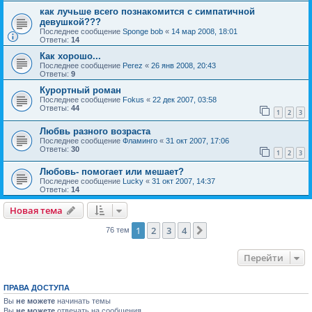
как лучьше всего познакомится с симпатичной
девушкой???
Последнее сообщение
Sponge bob
«
14 мар 2008, 18:01
Ответы:
14
Как хорошо...
Последнее сообщение
Perez
«
26 янв 2008, 20:43
Ответы:
9
Курортный роман
Последнее сообщение
Fokus
«
22 дек 2007, 03:58
Ответы:
44
1
2
3
Любвь разного возраста
Последнее сообщение
Фламинго
«
31 окт 2007, 17:06
Ответы:
30
1
2
3
Любовь- помогает или мешает?
Последнее сообщение
Lucky
«
31 окт 2007, 14:37
Ответы:
14
Новая тема
1
2
3
4
След.
76 тем
Перейти
ПРАВА ДОСТУПА
Вы
не можете
начинать темы
Вы
не можете
отвечать на сообщения