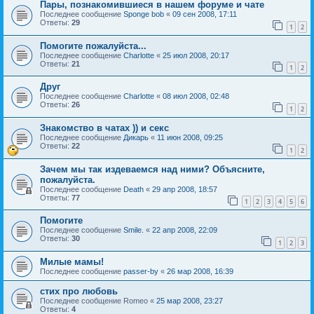
Пары, познакомившиеся в нашем форуме и чате
Последнее сообщение
Sponge bob
«
09 сен 2008, 17:11
Ответы:
29
1
2
Помогите пожалуйста...
Последнее сообщение
Charlotte
«
25 июл 2008, 20:17
Ответы:
21
1
2
Друг
Последнее сообщение
Charlotte
«
08 июл 2008, 02:48
Ответы:
26
1
2
Знакомство в чатах )) и секс
Последнее сообщение
Дикарь
«
11 июн 2008, 09:25
Ответы:
22
1
2
Зачем мы так издеваемся над ними? Объясните,
пожалуйста.
Последнее сообщение
Death
«
29 апр 2008, 18:57
Ответы:
77
1
2
3
4
5
6
Помогите
Последнее сообщение
Smile.
«
22 апр 2008, 22:09
Ответы:
30
1
2
3
Милые мамы!
Последнее сообщение
passer-by
«
26 мар 2008, 16:39
стих про любовь
Последнее сообщение
Romeo
«
25 мар 2008, 23:27
Ответы:
4