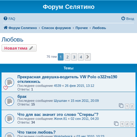
Форум Селятино
FAQ
Вход
Форум Селятино
Список форумов
Прочее
Любовь
Любовь
Новая тема
1
2
3
4
След.
76 тем
Темы
Прекрасная девушка-водитель VW Polo о322тв190
откликнись
Последнее сообщение
4539
«
26 фев 2015, 13:12
Ответы:
1
брак
Последнее сообщение
Шушпан
«
15 ноя 2011, 20:09
Ответы:
15
1
2
Что для вас значит это слово "Стервы"?
Последнее сообщение
Женя.81
«
02 сен 2011, 04:20
Ответы:
34
1
2
3
Что такое любовь?
Последнее сообщение
Wolshebnick
«
03 авг 2010, 10:23