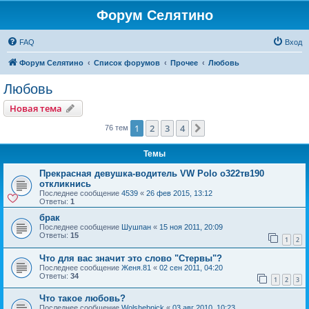
Форум Селятино
FAQ
Вход
Форум Селятино
Список форумов
Прочее
Любовь
Любовь
Новая тема
1
2
3
4
След.
76 тем
Темы
Прекрасная девушка-водитель VW Polo о322тв190
откликнись
Последнее сообщение
4539
«
26 фев 2015, 13:12
Ответы:
1
брак
Последнее сообщение
Шушпан
«
15 ноя 2011, 20:09
Ответы:
15
1
2
Что для вас значит это слово "Стервы"?
Последнее сообщение
Женя.81
«
02 сен 2011, 04:20
Ответы:
34
1
2
3
Что такое любовь?
Последнее сообщение
Wolshebnick
«
03 авг 2010, 10:23