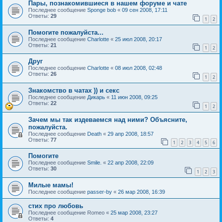
Пары, познакомившиеся в нашем форуме и чате
Последнее сообщение
Sponge bob
«
09 сен 2008, 17:11
Ответы:
29
1
2
Помогите пожалуйста...
Последнее сообщение
Charlotte
«
25 июл 2008, 20:17
Ответы:
21
1
2
Друг
Последнее сообщение
Charlotte
«
08 июл 2008, 02:48
Ответы:
26
1
2
Знакомство в чатах )) и секс
Последнее сообщение
Дикарь
«
11 июн 2008, 09:25
Ответы:
22
1
2
Зачем мы так издеваемся над ними? Объясните,
пожалуйста.
Последнее сообщение
Death
«
29 апр 2008, 18:57
Ответы:
77
1
2
3
4
5
6
Помогите
Последнее сообщение
Smile.
«
22 апр 2008, 22:09
Ответы:
30
1
2
3
Милые мамы!
Последнее сообщение
passer-by
«
26 мар 2008, 16:39
стих про любовь
Последнее сообщение
Romeo
«
25 мар 2008, 23:27
Ответы:
4