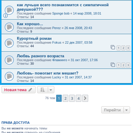
как лучьше всего познакомится с симпатичной
девушкой???
Последнее сообщение
Sponge bob
«
14 мар 2008, 18:01
Ответы:
14
Как хорошо...
Последнее сообщение
Perez
«
26 янв 2008, 20:43
Ответы:
9
Курортный роман
Последнее сообщение
Fokus
«
22 дек 2007, 03:58
Ответы:
44
1
2
3
Любвь разного возраста
Последнее сообщение
Фламинго
«
31 окт 2007, 17:06
Ответы:
30
1
2
3
Любовь- помогает или мешает?
Последнее сообщение
Lucky
«
31 окт 2007, 14:37
Ответы:
14
Новая тема
1
2
3
4
След.
76 тем
Перейти
ПРАВА ДОСТУПА
Вы
не можете
начинать темы
Вы
не можете
отвечать на сообщения