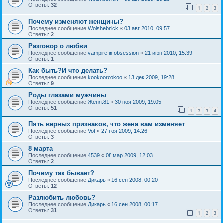
Ответы:
32
1
2
3
Почему изменяют женщины?
Последнее сообщение
Wolshebnick
«
03 авг 2010, 09:57
Ответы:
2
Разговор о любви
Последнее сообщение
vampire in obsession
«
21 июн 2010, 15:39
Ответы:
1
Как быть?И что делать?
Последнее сообщение
kookoorookoo
«
13 дек 2009, 19:28
Ответы:
9
Роды глазами мужчины
Последнее сообщение
Женя.81
«
30 ноя 2009, 19:05
Ответы:
51
1
2
3
4
Пять верных признаков, что жена вам изменяет
Последнее сообщение
Vot
«
27 ноя 2009, 14:26
Ответы:
3
8 марта
Последнее сообщение
4539
«
08 мар 2009, 12:03
Ответы:
2
Почему так бывает?
Последнее сообщение
Дикарь
«
16 сен 2008, 00:20
Ответы:
12
Разлюбить любовь?
Последнее сообщение
Дикарь
«
16 сен 2008, 00:17
Ответы:
31
1
2
3