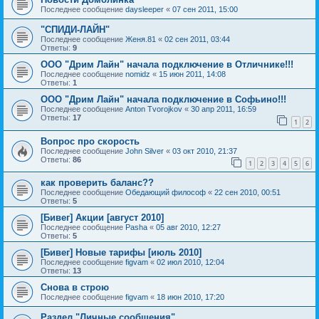
Последнее сообщение
daysleeper
«
07 сен 2011, 15:00
"СПИДИ-ЛАЙН"
Последнее сообщение
Женя.81
«
02 сен 2011, 03:44
Ответы:
9
ООО "Дрим Лайн" начала подключение в Отличнике!!!
Последнее сообщение
nomidz
«
15 июн 2011, 14:08
Ответы:
1
ООО "Дрим Лайн" начала подключение в Софьино!!!
Последнее сообщение
Anton Tvorojkov
«
30 апр 2011, 16:59
Ответы:
17
1
2
Вопрос про скорость
Последнее сообщение
John Silver
«
03 окт 2010, 21:37
Ответы:
86
1
2
3
4
5
6
как проверить баланс??
Последнее сообщение
Обедающий философ
«
22 сен 2010, 00:51
Ответы:
5
[Бивег] Акции [август 2010]
Последнее сообщение
Pasha
«
05 авг 2010, 12:27
Ответы:
5
[Бивег] Новые тарифы [июль 2010]
Последнее сообщение
figvam
«
02 июл 2010, 12:04
Ответы:
13
Снова в строю
Последнее сообщение
figvam
«
18 июн 2010, 17:20
Раздел "Личные сообщения"