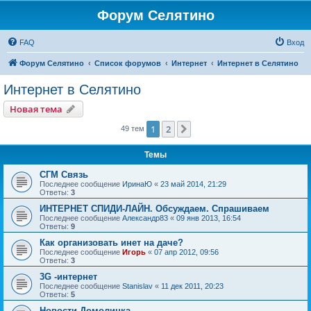
Форум Селятино
FAQ
Вход
Форум Селятино
Список форумов
Интернет
Интернет в Селятино
Интернет в Селятино
Новая тема
1
2
След.
49 тем
Темы
СГМ Связь
Последнее сообщение
ИринаЮ
«
23 май 2014, 21:29
Ответы:
3
ИНТЕРНЕТ СПИДИ-ЛАЙН. Обсуждаем. Спрашиваем
Последнее сообщение
Александр83
«
09 янв 2013, 16:54
Ответы:
9
Как организовать инет на даче?
Последнее сообщение
Игорь
«
07 апр 2012, 09:56
Ответы:
3
3G -интернет
Последнее сообщение
Stanislav
«
11 дек 2011, 20:23
Ответы:
5
Новости Домолинка