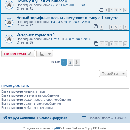
Почему я ушёл от бивеса))
Последнее сообщение
ЛД
«
31 окт 2009, 17:48
Ответы:
71
1
2
3
4
5
Новый тарифные планы - вступают в силу с 1 августа
Последнее сообщение
Pasha
«
29 окт 2009, 20:05
Ответы:
97
1
4
5
6
7
…
Интернет тормозит?
Последнее сообщение
OMOH
«
25 окт 2009, 20:55
Ответы:
85
1
2
3
4
5
6
Новая тема
1
2
След.
49 тем
Перейти
ПРАВА ДОСТУПА
Вы
не можете
начинать темы
Вы
не можете
отвечать на сообщения
Вы
не можете
редактировать свои сообщения
Вы
не можете
удалять свои сообщения
Вы
не можете
добавлять вложения
Форум Селятино
Список форумов
Часовой пояс:
UTC+03:00
Создано на основе
phpBB
® Forum Software © phpBB Limited