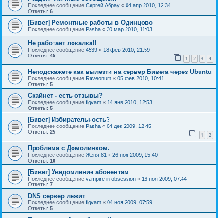
Последнее сообщение
Сергей Абрау
«
04 апр 2010, 12:34
Ответы:
6
[Бивег] Ремонтные работы в Одинцово
Последнее сообщение
Pasha
«
30 мар 2010, 11:03
Не работает локалка!!
Последнее сообщение
4539
«
18 фев 2010, 21:59
Ответы:
45
1
2
3
4
Неподскажете как вылезти на сервер Бивега через Ubuntu
Последнее сообщение
Raveonum
«
05 фев 2010, 10:41
Ответы:
5
Скайнет - есть отзывы?
Последнее сообщение
figvam
«
14 янв 2010, 12:53
Ответы:
5
[Бивег] Избирательность?
Последнее сообщение
Pasha
«
04 дек 2009, 12:45
Ответы:
25
1
2
Проблема с Домолинком.
Последнее сообщение
Женя.81
«
26 ноя 2009, 15:40
Ответы:
10
[Бивег] Уведомление абонентам
Последнее сообщение
vampire in obsession
«
16 ноя 2009, 07:44
Ответы:
7
DNS сервер лежит
Последнее сообщение
figvam
«
04 ноя 2009, 07:59
Ответы:
5