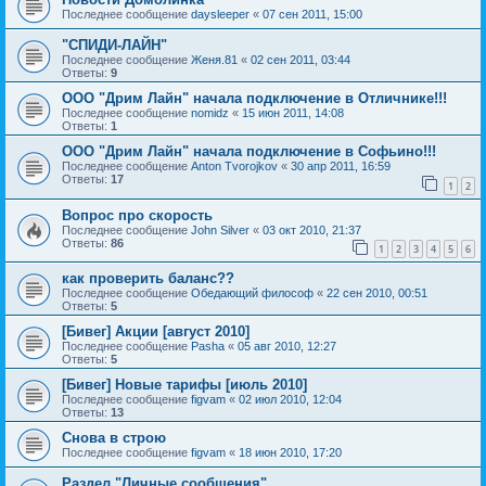
Последнее сообщение
daysleeper
«
07 сен 2011, 15:00
"СПИДИ-ЛАЙН"
Последнее сообщение
Женя.81
«
02 сен 2011, 03:44
Ответы:
9
ООО "Дрим Лайн" начала подключение в Отличнике!!!
Последнее сообщение
nomidz
«
15 июн 2011, 14:08
Ответы:
1
ООО "Дрим Лайн" начала подключение в Софьино!!!
Последнее сообщение
Anton Tvorojkov
«
30 апр 2011, 16:59
Ответы:
17
1
2
Вопрос про скорость
Последнее сообщение
John Silver
«
03 окт 2010, 21:37
Ответы:
86
1
2
3
4
5
6
как проверить баланс??
Последнее сообщение
Обедающий философ
«
22 сен 2010, 00:51
Ответы:
5
[Бивег] Акции [август 2010]
Последнее сообщение
Pasha
«
05 авг 2010, 12:27
Ответы:
5
[Бивег] Новые тарифы [июль 2010]
Последнее сообщение
figvam
«
02 июл 2010, 12:04
Ответы:
13
Снова в строю
Последнее сообщение
figvam
«
18 июн 2010, 17:20
Раздел "Личные сообщения"