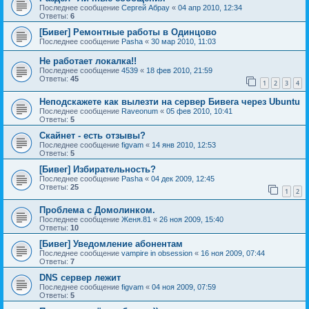
Последнее сообщение
Сергей Абрау
«
04 апр 2010, 12:34
Ответы:
6
[Бивег] Ремонтные работы в Одинцово
Последнее сообщение
Pasha
«
30 мар 2010, 11:03
Не работает локалка!!
Последнее сообщение
4539
«
18 фев 2010, 21:59
Ответы:
45
1
2
3
4
Неподскажете как вылезти на сервер Бивега через Ubuntu
Последнее сообщение
Raveonum
«
05 фев 2010, 10:41
Ответы:
5
Скайнет - есть отзывы?
Последнее сообщение
figvam
«
14 янв 2010, 12:53
Ответы:
5
[Бивег] Избирательность?
Последнее сообщение
Pasha
«
04 дек 2009, 12:45
Ответы:
25
1
2
Проблема с Домолинком.
Последнее сообщение
Женя.81
«
26 ноя 2009, 15:40
Ответы:
10
[Бивег] Уведомление абонентам
Последнее сообщение
vampire in obsession
«
16 ноя 2009, 07:44
Ответы:
7
DNS сервер лежит
Последнее сообщение
figvam
«
04 ноя 2009, 07:59
Ответы:
5