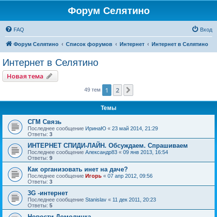
Форум Селятино
FAQ
Вход
Форум Селятино
Список форумов
Интернет
Интернет в Селятино
Интернет в Селятино
Новая тема
1
2
След.
49 тем
Темы
СГМ Связь
Последнее сообщение
ИринаЮ
«
23 май 2014, 21:29
Ответы:
3
ИНТЕРНЕТ СПИДИ-ЛАЙН. Обсуждаем. Спрашиваем
Последнее сообщение
Александр83
«
09 янв 2013, 16:54
Ответы:
9
Как организовать инет на даче?
Последнее сообщение
Игорь
«
07 апр 2012, 09:56
Ответы:
3
3G -интернет
Последнее сообщение
Stanislav
«
11 дек 2011, 20:23
Ответы:
5
Новости Домолинка