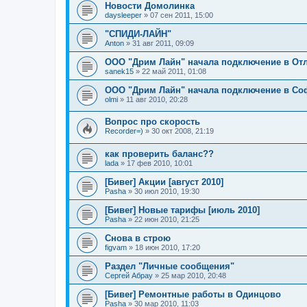
Новости Домолинка
daysleeper
»
07 сен 2011, 15:00
"СПИДИ-ЛАЙН"
Anton
»
31 авг 2011, 09:09
ООО "Дрим Лайн" начала подключение в Отл
sanek15
»
22 май 2011, 01:08
ООО "Дрим Лайн" начала подключение в Соф
olmi
»
11 авг 2010, 20:28
Вопрос про скорость
Recorder=)
»
30 окт 2008, 21:19
как проверить баланс??
lada
»
17 фев 2010, 10:01
[Бивег] Акции [август 2010]
Pasha
»
30 июл 2010, 19:30
[Бивег] Новые тарифы [июль 2010]
Pasha
»
22 июн 2010, 21:25
Снова в строю
figvam
»
18 июн 2010, 17:20
Раздел "Личные сообщения"
Сергей Абрау
»
25 мар 2010, 20:48
[Бивег] Ремонтные работы в Одинцово
Pasha
»
30 мар 2010, 11:03