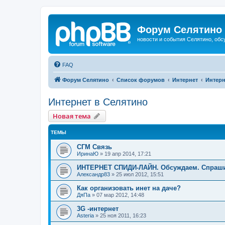
Форум Селятино
новости и события Селятино, об
FAQ
Форум Селятино
Список форумов
Интернет
Интерн
Интернет в Селятино
Новая тема
ТЕМЫ
СГМ Связь
ИринаЮ
»
19 апр 2014, 17:21
ИНТЕРНЕТ СПИДИ-ЛАЙН. Обсуждаем. Спраш
Александр83
»
25 июл 2012, 15:51
Как организовать инет на даче?
ДяПа
»
07 мар 2012, 14:48
3G -интернет
Asteria
»
25 ноя 2011, 16:23