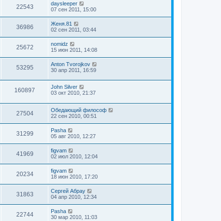
daysleeper
22543
07 сен 2011, 15:00
Женя.81
36986
02 сен 2011, 03:44
nomidz
25672
15 июн 2011, 14:08
Anton Tvorojkov
53295
30 апр 2011, 16:59
John Silver
160897
03 окт 2010, 21:37
Обедающий философ
27504
22 сен 2010, 00:51
Pasha
31299
05 авг 2010, 12:27
figvam
41969
02 июл 2010, 12:04
figvam
20234
18 июн 2010, 17:20
Сергей Абрау
31863
04 апр 2010, 12:34
Pasha
22744
30 мар 2010, 11:03