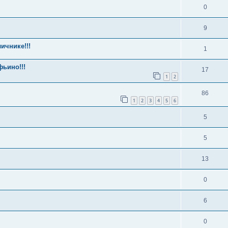
0
9
ичнике!!!
1
ьино!!!
17
1
2
86
1
2
3
4
5
6
5
5
13
0
6
0