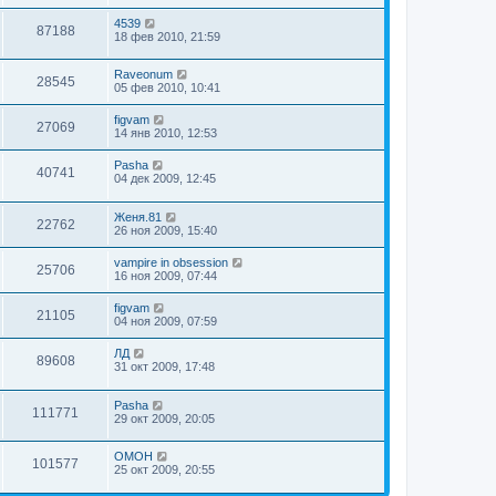
4539
87188
18 фев 2010, 21:59
Raveonum
28545
05 фев 2010, 10:41
figvam
27069
14 янв 2010, 12:53
Pasha
40741
04 дек 2009, 12:45
Женя.81
22762
26 ноя 2009, 15:40
vampire in obsession
25706
16 ноя 2009, 07:44
figvam
21105
04 ноя 2009, 07:59
ЛД
89608
31 окт 2009, 17:48
Pasha
111771
29 окт 2009, 20:05
OMOH
101577
25 окт 2009, 20:55