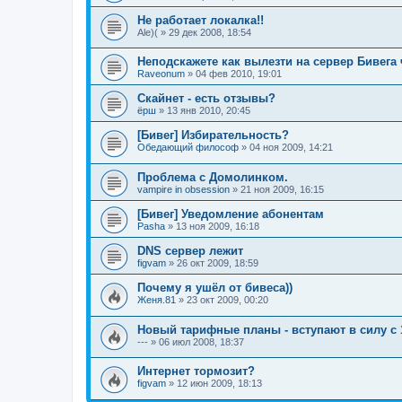
Не работает локалка!!
Ale)(
»
29 дек 2008, 18:54
Неподскажете как вылезти на сервер Бивега 
Raveonum
»
04 фев 2010, 19:01
Скайнет - есть отзывы?
ёрш
»
13 янв 2010, 20:45
[Бивег] Избирательность?
Обедающий философ
»
04 ноя 2009, 14:21
Проблема с Домолинком.
vampire in obsession
»
21 ноя 2009, 16:15
[Бивег] Уведомление абонентам
Pasha
»
13 ноя 2009, 16:18
DNS сервер лежит
figvam
»
26 окт 2009, 18:59
Почему я ушёл от бивеса))
Женя.81
»
23 окт 2009, 00:20
Новый тарифные планы - вступают в силу с 1
---
»
06 июл 2008, 18:37
Интернет тормозит?
figvam
»
12 июн 2009, 18:13