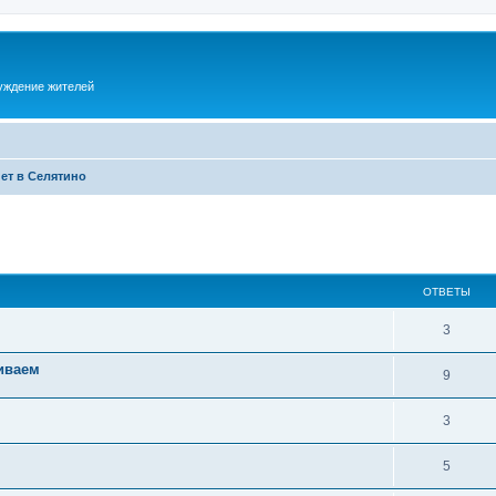
суждение жителей
ет в Селятино
ОТВЕТЫ
3
иваем
9
3
5