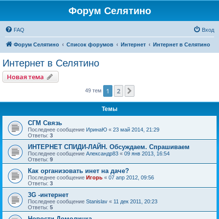
Форум Селятино
FAQ
Вход
Форум Селятино
Список форумов
Интернет
Интернет в Селятино
Интернет в Селятино
Новая тема
1
2
След.
49 тем
Темы
СГМ Связь
Последнее сообщение
ИринаЮ
«
23 май 2014, 21:29
Ответы:
3
ИНТЕРНЕТ СПИДИ-ЛАЙН. Обсуждаем. Спрашиваем
Последнее сообщение
Александр83
«
09 янв 2013, 16:54
Ответы:
9
Как организовать инет на даче?
Последнее сообщение
Игорь
«
07 апр 2012, 09:56
Ответы:
3
3G -интернет
Последнее сообщение
Stanislav
«
11 дек 2011, 20:23
Ответы:
5
Новости Домолинка