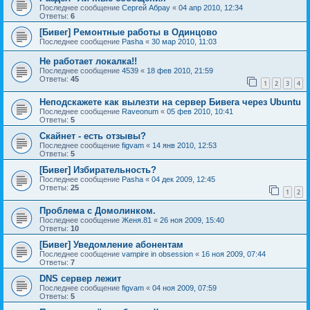
Последнее сообщение
Сергей Абрау
«
04 апр 2010, 12:34
Ответы:
6
[Бивег] Ремонтные работы в Одинцово
Последнее сообщение
Pasha
«
30 мар 2010, 11:03
Не работает локалка!!
Последнее сообщение
4539
«
18 фев 2010, 21:59
Ответы:
45
1
2
3
4
Неподскажете как вылезти на сервер Бивега через Ubuntu
Последнее сообщение
Raveonum
«
05 фев 2010, 10:41
Ответы:
5
Скайнет - есть отзывы?
Последнее сообщение
figvam
«
14 янв 2010, 12:53
Ответы:
5
[Бивег] Избирательность?
Последнее сообщение
Pasha
«
04 дек 2009, 12:45
Ответы:
25
1
2
Проблема с Домолинком.
Последнее сообщение
Женя.81
«
26 ноя 2009, 15:40
Ответы:
10
[Бивег] Уведомление абонентам
Последнее сообщение
vampire in obsession
«
16 ноя 2009, 07:44
Ответы:
7
DNS сервер лежит
Последнее сообщение
figvam
«
04 ноя 2009, 07:59
Ответы:
5