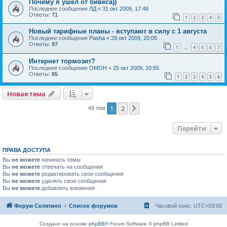
Почему я ушёл от бивеса))
Последнее сообщение
ЛД
«
31 окт 2009, 17:48
Ответы:
71
1
2
3
4
5
Новый тарифные планы - вступают в силу с 1 августа
Последнее сообщение
Pasha
«
29 окт 2009, 20:05
Ответы:
97
1
4
5
6
7
…
Интернет тормозит?
Последнее сообщение
OMOH
«
25 окт 2009, 20:55
Ответы:
85
1
2
3
4
5
6
Новая тема
1
2
След.
49 тем
Перейти
ПРАВА ДОСТУПА
Вы
не можете
начинать темы
Вы
не можете
отвечать на сообщения
Вы
не можете
редактировать свои сообщения
Вы
не можете
удалять свои сообщения
Вы
не можете
добавлять вложения
Форум Селятино
Список форумов
Часовой пояс:
UTC+03:00
Создано на основе
phpBB
® Forum Software © phpBB Limited