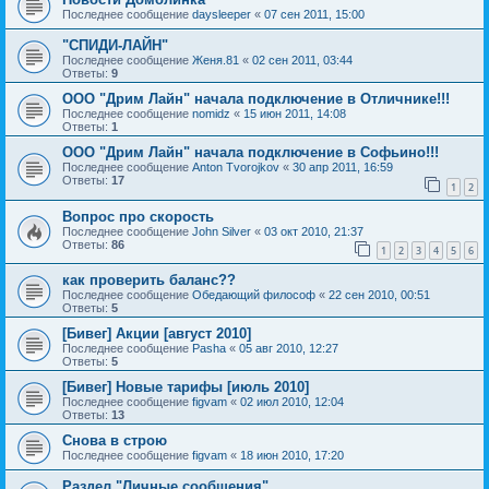
Последнее сообщение
daysleeper
«
07 сен 2011, 15:00
"СПИДИ-ЛАЙН"
Последнее сообщение
Женя.81
«
02 сен 2011, 03:44
Ответы:
9
ООО "Дрим Лайн" начала подключение в Отличнике!!!
Последнее сообщение
nomidz
«
15 июн 2011, 14:08
Ответы:
1
ООО "Дрим Лайн" начала подключение в Софьино!!!
Последнее сообщение
Anton Tvorojkov
«
30 апр 2011, 16:59
Ответы:
17
1
2
Вопрос про скорость
Последнее сообщение
John Silver
«
03 окт 2010, 21:37
Ответы:
86
1
2
3
4
5
6
как проверить баланс??
Последнее сообщение
Обедающий философ
«
22 сен 2010, 00:51
Ответы:
5
[Бивег] Акции [август 2010]
Последнее сообщение
Pasha
«
05 авг 2010, 12:27
Ответы:
5
[Бивег] Новые тарифы [июль 2010]
Последнее сообщение
figvam
«
02 июл 2010, 12:04
Ответы:
13
Снова в строю
Последнее сообщение
figvam
«
18 июн 2010, 17:20
Раздел "Личные сообщения"