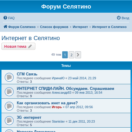
Форум Селятино
FAQ
Вход
Форум Селятино
Список форумов
Интернет
Интернет в Селятино
Интернет в Селятино
Новая тема
1
2
След.
49 тем
Темы
СГМ Связь
Последнее сообщение
ИринаЮ
«
23 май 2014, 21:29
Ответы:
3
ИНТЕРНЕТ СПИДИ-ЛАЙН. Обсуждаем. Спрашиваем
Последнее сообщение
Александр83
«
09 янв 2013, 16:54
Ответы:
9
Как организовать инет на даче?
Последнее сообщение
Игорь
«
07 апр 2012, 09:56
Ответы:
3
3G -интернет
Последнее сообщение
Stanislav
«
11 дек 2011, 20:23
Ответы:
5
Новости Домолинка