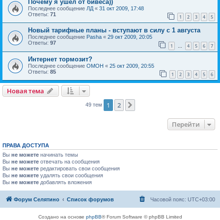
Почему я ушёл от бивеса))
Последнее сообщение
ЛД
«
31 окт 2009, 17:48
Ответы:
71
1
2
3
4
5
Новый тарифные планы - вступают в силу с 1 августа
Последнее сообщение
Pasha
«
29 окт 2009, 20:05
Ответы:
97
1
4
5
6
7
…
Интернет тормозит?
Последнее сообщение
OMOH
«
25 окт 2009, 20:55
Ответы:
85
1
2
3
4
5
6
Новая тема
1
2
След.
49 тем
Перейти
ПРАВА ДОСТУПА
Вы
не можете
начинать темы
Вы
не можете
отвечать на сообщения
Вы
не можете
редактировать свои сообщения
Вы
не можете
удалять свои сообщения
Вы
не можете
добавлять вложения
Форум Селятино
Список форумов
Часовой пояс:
UTC+03:00
Создано на основе
phpBB
® Forum Software © phpBB Limited