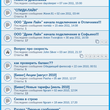
Последнее сообщение
daysleeper
«
07 сен 2011, 15:00
"СПИДИ-ЛАЙН"
Последнее сообщение
Женя.81
«
02 сен 2011, 03:44
Ответы:
9
ООО "Дрим Лайн" начала подключение в Отличнике!!!
Последнее сообщение
nomidz
«
15 июн 2011, 14:08
Ответы:
1
ООО "Дрим Лайн" начала подключение в Софьино!!!
Последнее сообщение
Anton Tvorojkov
«
30 апр 2011, 16:59
Ответы:
17
1
2
Вопрос про скорость
Последнее сообщение
John Silver
«
03 окт 2010, 21:37
Ответы:
86
1
2
3
4
5
6
как проверить баланс??
Последнее сообщение
Обедающий философ
«
22 сен 2010, 00:51
Ответы:
5
[Бивег] Акции [август 2010]
Последнее сообщение
Pasha
«
05 авг 2010, 12:27
Ответы:
5
[Бивег] Новые тарифы [июль 2010]
Последнее сообщение
figvam
«
02 июл 2010, 12:04
Ответы:
13
Снова в строю
Последнее сообщение
figvam
«
18 июн 2010, 17:20
Раздел "Личные сообщения"