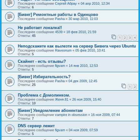
Последнее сообщение
Сергей Абрау
«
04 апр 2010, 12:34
Ответы:
6
[Бивег] Ремонтные работы в Одинцово
Последнее сообщение
Pasha
«
30 мар 2010, 11:03
Не работает локалка!!
Последнее сообщение
4539
«
18 фев 2010, 21:59
Ответы:
45
1
2
3
4
Неподскажете как вылезти на сервер Бивега через Ubuntu
Последнее сообщение
Raveonum
«
05 фев 2010, 10:41
Ответы:
5
Скайнет - есть отзывы?
Последнее сообщение
figvam
«
14 янв 2010, 12:53
Ответы:
5
[Бивег] Избирательность?
Последнее сообщение
Pasha
«
04 дек 2009, 12:45
Ответы:
25
1
2
Проблема с Домолинком.
Последнее сообщение
Женя.81
«
26 ноя 2009, 15:40
Ответы:
10
[Бивег] Уведомление абонентам
Последнее сообщение
vampire in obsession
«
16 ноя 2009, 07:44
Ответы:
7
DNS сервер лежит
Последнее сообщение
figvam
«
04 ноя 2009, 07:59
Ответы:
5