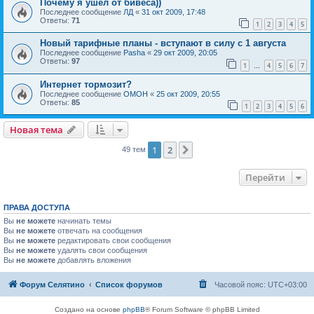
Почему я ушёл от бивеса))
Последнее сообщение
ЛД
«
31 окт 2009, 17:48
Ответы:
71
1
2
3
4
5
Новый тарифные планы - вступают в силу с 1 августа
Последнее сообщение
Pasha
«
29 окт 2009, 20:05
Ответы:
97
1
4
5
6
7
…
Интернет тормозит?
Последнее сообщение
OMOH
«
25 окт 2009, 20:55
Ответы:
85
1
2
3
4
5
6
Новая тема
1
2
След.
49 тем
Перейти
ПРАВА ДОСТУПА
Вы
не можете
начинать темы
Вы
не можете
отвечать на сообщения
Вы
не можете
редактировать свои сообщения
Вы
не можете
удалять свои сообщения
Вы
не можете
добавлять вложения
Форум Селятино
Список форумов
Часовой пояс:
UTC+03:00
Создано на основе
phpBB
® Forum Software © phpBB Limited