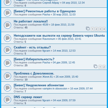
Последнее сообщение
Сергей Абрау
«
04 апр 2010, 12:34
Ответы:
6
[Бивег] Ремонтные работы в Одинцово
Последнее сообщение
Pasha
«
30 мар 2010, 11:03
Не работает локалка!!
Последнее сообщение
4539
«
18 фев 2010, 21:59
Ответы:
45
1
2
3
4
Неподскажете как вылезти на сервер Бивега через Ubuntu
Последнее сообщение
Raveonum
«
05 фев 2010, 10:41
Ответы:
5
Скайнет - есть отзывы?
Последнее сообщение
figvam
«
14 янв 2010, 12:53
Ответы:
5
[Бивег] Избирательность?
Последнее сообщение
Pasha
«
04 дек 2009, 12:45
Ответы:
25
1
2
Проблема с Домолинком.
Последнее сообщение
Женя.81
«
26 ноя 2009, 15:40
Ответы:
10
[Бивег] Уведомление абонентам
Последнее сообщение
vampire in obsession
«
16 ноя 2009, 07:44
Ответы:
7
DNS сервер лежит
Последнее сообщение
figvam
«
04 ноя 2009, 07:59
Ответы:
5