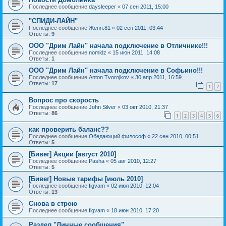
Последнее сообщение
daysleeper
«
07 сен 2011, 15:00
"СПИДИ-ЛАЙН"
Последнее сообщение
Женя.81
«
02 сен 2011, 03:44
Ответы:
9
ООО "Дрим Лайн" начала подключение в Отличнике!!!
Последнее сообщение
nomidz
«
15 июн 2011, 14:08
Ответы:
1
ООО "Дрим Лайн" начала подключение в Софьино!!!
Последнее сообщение
Anton Tvorojkov
«
30 апр 2011, 16:59
Ответы:
17
1
2
Вопрос про скорость
Последнее сообщение
John Silver
«
03 окт 2010, 21:37
Ответы:
86
1
2
3
4
5
6
как проверить баланс??
Последнее сообщение
Обедающий философ
«
22 сен 2010, 00:51
Ответы:
5
[Бивег] Акции [август 2010]
Последнее сообщение
Pasha
«
05 авг 2010, 12:27
Ответы:
5
[Бивег] Новые тарифы [июль 2010]
Последнее сообщение
figvam
«
02 июл 2010, 12:04
Ответы:
13
Снова в строю
Последнее сообщение
figvam
«
18 июн 2010, 17:20
Раздел "Личные сообщения"