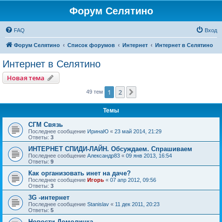
Форум Селятино
FAQ
Вход
Форум Селятино
Список форумов
Интернет
Интернет в Селятино
Интернет в Селятино
Новая тема
1
2
След.
49 тем
Темы
СГМ Связь
Последнее сообщение
ИринаЮ
«
23 май 2014, 21:29
Ответы:
3
ИНТЕРНЕТ СПИДИ-ЛАЙН. Обсуждаем. Спрашиваем
Последнее сообщение
Александр83
«
09 янв 2013, 16:54
Ответы:
9
Как организовать инет на даче?
Последнее сообщение
Игорь
«
07 апр 2012, 09:56
Ответы:
3
3G -интернет
Последнее сообщение
Stanislav
«
11 дек 2011, 20:23
Ответы:
5
Новости Домолинка