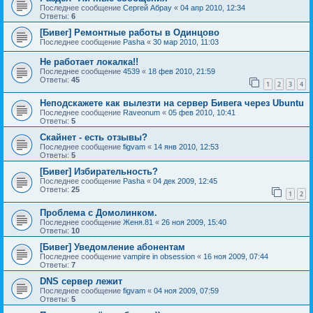
Последнее сообщение
Сергей Абрау
«
04 апр 2010, 12:34
Ответы:
6
[Бивег] Ремонтные работы в Одинцово
Последнее сообщение
Pasha
«
30 мар 2010, 11:03
Не работает локалка!!
Последнее сообщение
4539
«
18 фев 2010, 21:59
Ответы:
45
1
2
3
4
Неподскажете как вылезти на сервер Бивега через Ubuntu
Последнее сообщение
Raveonum
«
05 фев 2010, 10:41
Ответы:
5
Скайнет - есть отзывы?
Последнее сообщение
figvam
«
14 янв 2010, 12:53
Ответы:
5
[Бивег] Избирательность?
Последнее сообщение
Pasha
«
04 дек 2009, 12:45
Ответы:
25
1
2
Проблема с Домолинком.
Последнее сообщение
Женя.81
«
26 ноя 2009, 15:40
Ответы:
10
[Бивег] Уведомление абонентам
Последнее сообщение
vampire in obsession
«
16 ноя 2009, 07:44
Ответы:
7
DNS сервер лежит
Последнее сообщение
figvam
«
04 ноя 2009, 07:59
Ответы:
5