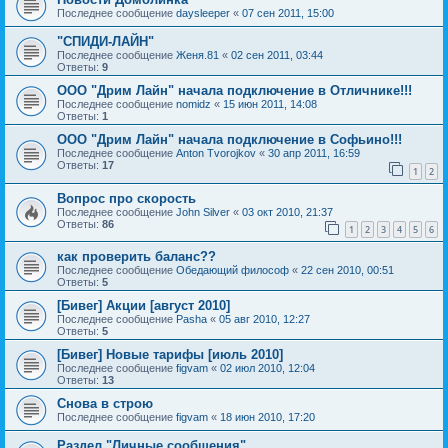
Последнее сообщение
daysleeper
«
07 сен 2011, 15:00
"СПИДИ-ЛАЙН"
Последнее сообщение
Женя.81
«
02 сен 2011, 03:44
Ответы:
9
ООО "Дрим Лайн" начала подключение в Отличнике!!!
Последнее сообщение
nomidz
«
15 июн 2011, 14:08
Ответы:
1
ООО "Дрим Лайн" начала подключение в Софьино!!!
Последнее сообщение
Anton Tvorojkov
«
30 апр 2011, 16:59
Ответы:
17
1
2
Вопрос про скорость
Последнее сообщение
John Silver
«
03 окт 2010, 21:37
Ответы:
86
1
2
3
4
5
6
как проверить баланс??
Последнее сообщение
Обедающий философ
«
22 сен 2010, 00:51
Ответы:
5
[Бивег] Акции [август 2010]
Последнее сообщение
Pasha
«
05 авг 2010, 12:27
Ответы:
5
[Бивег] Новые тарифы [июль 2010]
Последнее сообщение
figvam
«
02 июл 2010, 12:04
Ответы:
13
Снова в строю
Последнее сообщение
figvam
«
18 июн 2010, 17:20
Раздел "Личные сообщения"