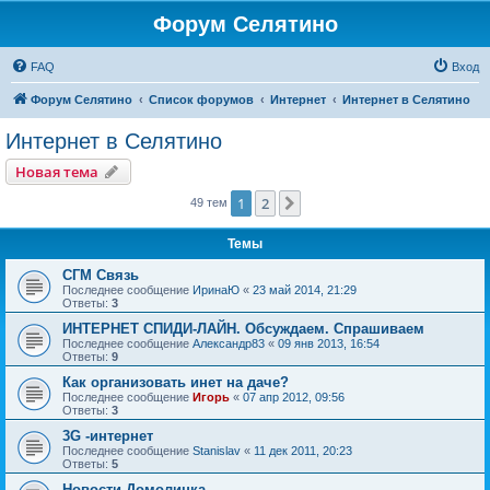
Форум Селятино
FAQ
Вход
Форум Селятино
Список форумов
Интернет
Интернет в Селятино
Интернет в Селятино
Новая тема
1
2
След.
49 тем
Темы
СГМ Связь
Последнее сообщение
ИринаЮ
«
23 май 2014, 21:29
Ответы:
3
ИНТЕРНЕТ СПИДИ-ЛАЙН. Обсуждаем. Спрашиваем
Последнее сообщение
Александр83
«
09 янв 2013, 16:54
Ответы:
9
Как организовать инет на даче?
Последнее сообщение
Игорь
«
07 апр 2012, 09:56
Ответы:
3
3G -интернет
Последнее сообщение
Stanislav
«
11 дек 2011, 20:23
Ответы:
5
Новости Домолинка