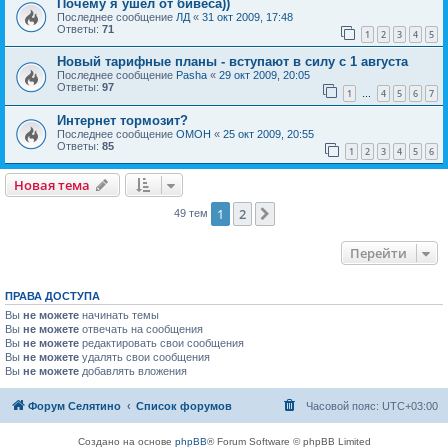
Почему я ушёл от бивеса))
Последнее сообщение
ЛД
«
31 окт 2009, 17:48
Ответы:
71
1
2
3
4
5
Новый тарифные планы - вступают в силу с 1 августа
Последнее сообщение
Pasha
«
29 окт 2009, 20:05
Ответы:
97
1
4
5
6
7
…
Интернет тормозит?
Последнее сообщение
OMOH
«
25 окт 2009, 20:55
Ответы:
85
1
2
3
4
5
6
Новая тема
1
2
След.
49 тем
Перейти
ПРАВА ДОСТУПА
Вы
не можете
начинать темы
Вы
не можете
отвечать на сообщения
Вы
не можете
редактировать свои сообщения
Вы
не можете
удалять свои сообщения
Вы
не можете
добавлять вложения
Форум Селятино
Список форумов
Часовой пояс:
UTC+03:00
Создано на основе
phpBB
® Forum Software © phpBB Limited