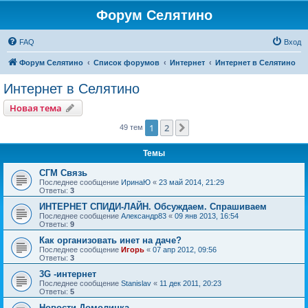
Форум Селятино
FAQ
Вход
Форум Селятино
Список форумов
Интернет
Интернет в Селятино
Интернет в Селятино
Новая тема
1
2
След.
49 тем
Темы
СГМ Связь
Последнее сообщение
ИринаЮ
«
23 май 2014, 21:29
Ответы:
3
ИНТЕРНЕТ СПИДИ-ЛАЙН. Обсуждаем. Спрашиваем
Последнее сообщение
Александр83
«
09 янв 2013, 16:54
Ответы:
9
Как организовать инет на даче?
Последнее сообщение
Игорь
«
07 апр 2012, 09:56
Ответы:
3
3G -интернет
Последнее сообщение
Stanislav
«
11 дек 2011, 20:23
Ответы:
5
Новости Домолинка