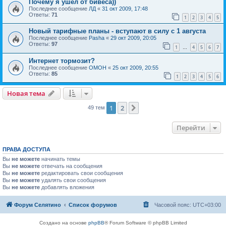
Почему я ушёл от бивеса))
Последнее сообщение
ЛД
«
31 окт 2009, 17:48
Ответы:
71
1
2
3
4
5
Новый тарифные планы - вступают в силу с 1 августа
Последнее сообщение
Pasha
«
29 окт 2009, 20:05
Ответы:
97
1
4
5
6
7
…
Интернет тормозит?
Последнее сообщение
OMOH
«
25 окт 2009, 20:55
Ответы:
85
1
2
3
4
5
6
Новая тема
1
2
След.
49 тем
Перейти
ПРАВА ДОСТУПА
Вы
не можете
начинать темы
Вы
не можете
отвечать на сообщения
Вы
не можете
редактировать свои сообщения
Вы
не можете
удалять свои сообщения
Вы
не можете
добавлять вложения
Форум Селятино
Список форумов
Часовой пояс:
UTC+03:00
Создано на основе
phpBB
® Forum Software © phpBB Limited