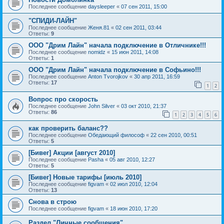
Последнее сообщение
daysleeper
«
07 сен 2011, 15:00
"СПИДИ-ЛАЙН"
Последнее сообщение
Женя.81
«
02 сен 2011, 03:44
Ответы:
9
ООО "Дрим Лайн" начала подключение в Отличнике!!!
Последнее сообщение
nomidz
«
15 июн 2011, 14:08
Ответы:
1
ООО "Дрим Лайн" начала подключение в Софьино!!!
Последнее сообщение
Anton Tvorojkov
«
30 апр 2011, 16:59
Ответы:
17
1
2
Вопрос про скорость
Последнее сообщение
John Silver
«
03 окт 2010, 21:37
Ответы:
86
1
2
3
4
5
6
как проверить баланс??
Последнее сообщение
Обедающий философ
«
22 сен 2010, 00:51
Ответы:
5
[Бивег] Акции [август 2010]
Последнее сообщение
Pasha
«
05 авг 2010, 12:27
Ответы:
5
[Бивег] Новые тарифы [июль 2010]
Последнее сообщение
figvam
«
02 июл 2010, 12:04
Ответы:
13
Снова в строю
Последнее сообщение
figvam
«
18 июн 2010, 17:20
Раздел "Личные сообщения"