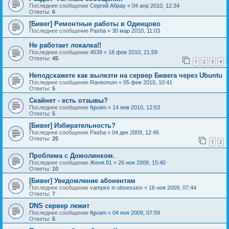
Последнее сообщение
Сергей Абрау
«
04 апр 2010, 12:34
Ответы:
6
[Бивег] Ремонтные работы в Одинцово
Последнее сообщение
Pasha
«
30 мар 2010, 11:03
Не работает локалка!!
Последнее сообщение
4539
«
18 фев 2010, 21:59
Ответы:
45
1
2
3
4
Неподскажете как вылезти на сервер Бивега через Ubuntu
Последнее сообщение
Raveonum
«
05 фев 2010, 10:41
Ответы:
5
Скайнет - есть отзывы?
Последнее сообщение
figvam
«
14 янв 2010, 12:53
Ответы:
5
[Бивег] Избирательность?
Последнее сообщение
Pasha
«
04 дек 2009, 12:45
Ответы:
25
1
2
Проблема с Домолинком.
Последнее сообщение
Женя.81
«
26 ноя 2009, 15:40
Ответы:
10
[Бивег] Уведомление абонентам
Последнее сообщение
vampire in obsession
«
16 ноя 2009, 07:44
Ответы:
7
DNS сервер лежит
Последнее сообщение
figvam
«
04 ноя 2009, 07:59
Ответы:
5