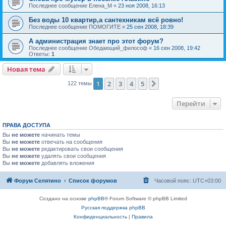
Последнее сообщение
Елена_М
«
23 ноя 2008, 16:13
Без воды 10 квартир,а сантехникам всё ровно!
Последнее сообщение
ПОМОГИТЕ
«
25 сен 2008, 18:39
А администрация знает про этот форум?
Последнее сообщение
Обедающий_философ
«
16 сен 2008, 19:42
Ответы:
1
Новая тема
1
2
3
4
5
След.
122 темы
Перейти
ПРАВА ДОСТУПА
Вы
не можете
начинать темы
Вы
не можете
отвечать на сообщения
Вы
не можете
редактировать свои сообщения
Вы
не можете
удалять свои сообщения
Вы
не можете
добавлять вложения
Форум Селятино
Список форумов
Часовой пояс:
UTC+03:00
Создано на основе
phpBB
® Forum Software © phpBB Limited
Русская поддержка phpBB
Конфиденциальность
|
Правила