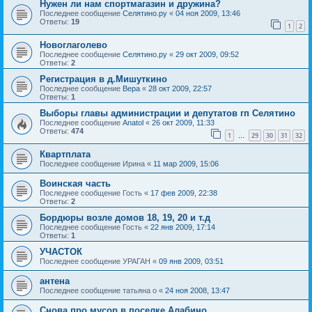
Нужен ли нам спортмагазин и дружина?
Последнее сообщение
Селятино.ру
«
04 ноя 2009, 13:46
Ответы:
19
1
2
Новоглаголево
Последнее сообщение
Селятино.ру
«
29 окт 2009, 09:52
Ответы:
2
Регистрация в д.Мишуткино
Последнее сообщение
Вера
«
28 окт 2009, 22:57
Ответы:
1
Выборы главы администрации и депутатов гп Селятино
Последнее сообщение
Anatol
«
26 окт 2009, 11:33
Ответы:
474
1
29
30
31
32
…
Квартплата
Последнее сообщение
Ирина
«
11 мар 2009, 15:06
Воинская часть
Последнее сообщение
Гость
«
17 фев 2009, 22:38
Ответы:
2
Бордюры возле домов 18, 19, 20 и т.д
Последнее сообщение
Гость
«
22 янв 2009, 17:14
Ответы:
1
УЧАСТОК
Последнее сообщение
УРАГАН
«
09 янв 2009, 03:51
антена
Последнее сообщение
татьяна о
«
24 ноя 2008, 13:47
Снова про мусор в поселке Алабино