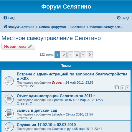
Форум Селятино
FAQ
Вход
Форум Селятино
Список форумов
Селятино
Местное самоуправление Селятино
Местное самоуправление Селятино
Новая тема
1
2
3
4
5
След.
122 темы
Темы
Встреча с администрацией по вопросам благоустройства
и ЖКХ
Последнее сообщение
Игорь
«
24 май 2012, 23:55
Ответы:
22
1
2
Отчет администрации Селятино за 2011 г.
Последнее сообщение
Просто Гость
«
27 мар 2012, 12:27
Ответы:
7
запись в детский сад
Последнее сообщение
Lekada
«
29 окт 2010, 21:54
Ответы:
2
Слушания 17.02.10 и 02.03.2010
Последнее сообщение
Селятино.ру
«
05 мар 2010, 23:44