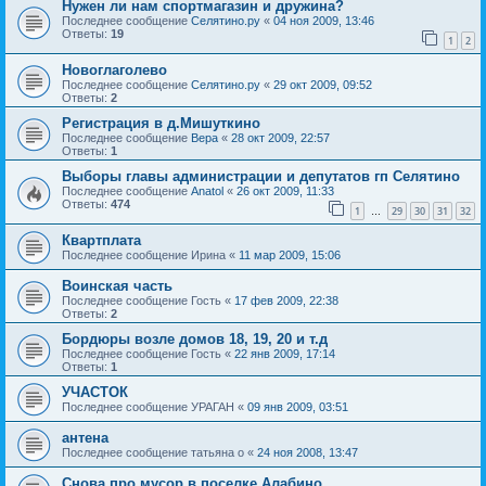
Нужен ли нам спортмагазин и дружина?
Последнее сообщение
Селятино.ру
«
04 ноя 2009, 13:46
Ответы:
19
1
2
Новоглаголево
Последнее сообщение
Селятино.ру
«
29 окт 2009, 09:52
Ответы:
2
Регистрация в д.Мишуткино
Последнее сообщение
Вера
«
28 окт 2009, 22:57
Ответы:
1
Выборы главы администрации и депутатов гп Селятино
Последнее сообщение
Anatol
«
26 окт 2009, 11:33
Ответы:
474
1
29
30
31
32
…
Квартплата
Последнее сообщение
Ирина
«
11 мар 2009, 15:06
Воинская часть
Последнее сообщение
Гость
«
17 фев 2009, 22:38
Ответы:
2
Бордюры возле домов 18, 19, 20 и т.д
Последнее сообщение
Гость
«
22 янв 2009, 17:14
Ответы:
1
УЧАСТОК
Последнее сообщение
УРАГАН
«
09 янв 2009, 03:51
антена
Последнее сообщение
татьяна о
«
24 ноя 2008, 13:47
Снова про мусор в поселке Алабино