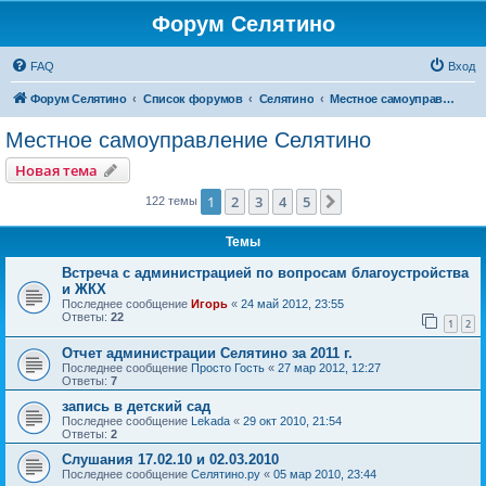
Форум Селятино
FAQ
Вход
Форум Селятино
Список форумов
Селятино
Местное самоуправление Селятино
Местное самоуправление Селятино
Новая тема
1
2
3
4
5
След.
122 темы
Темы
Встреча с администрацией по вопросам благоустройства
и ЖКХ
Последнее сообщение
Игорь
«
24 май 2012, 23:55
Ответы:
22
1
2
Отчет администрации Селятино за 2011 г.
Последнее сообщение
Просто Гость
«
27 мар 2012, 12:27
Ответы:
7
запись в детский сад
Последнее сообщение
Lekada
«
29 окт 2010, 21:54
Ответы:
2
Слушания 17.02.10 и 02.03.2010
Последнее сообщение
Селятино.ру
«
05 мар 2010, 23:44