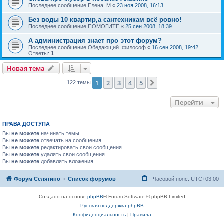
Последнее сообщение
Елена_М
«
23 ноя 2008, 16:13
Без воды 10 квартир,а сантехникам всё ровно!
Последнее сообщение
ПОМОГИТЕ
«
25 сен 2008, 18:39
А администрация знает про этот форум?
Последнее сообщение
Обедающий_философ
«
16 сен 2008, 19:42
Ответы:
1
Новая тема
1
2
3
4
5
След.
122 темы
Перейти
ПРАВА ДОСТУПА
Вы
не можете
начинать темы
Вы
не можете
отвечать на сообщения
Вы
не можете
редактировать свои сообщения
Вы
не можете
удалять свои сообщения
Вы
не можете
добавлять вложения
Форум Селятино
Список форумов
Часовой пояс:
UTC+03:00
Создано на основе
phpBB
® Forum Software © phpBB Limited
Русская поддержка phpBB
Конфиденциальность
|
Правила