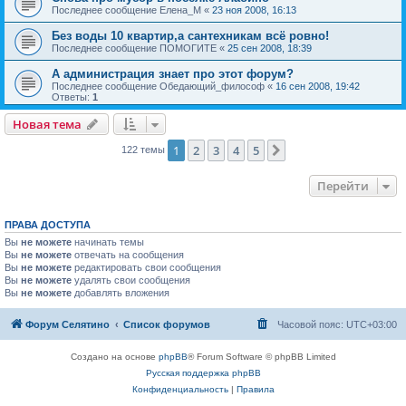
Последнее сообщение
Елена_М
«
23 ноя 2008, 16:13
Без воды 10 квартир,а сантехникам всё ровно!
Последнее сообщение
ПОМОГИТЕ
«
25 сен 2008, 18:39
А администрация знает про этот форум?
Последнее сообщение
Обедающий_философ
«
16 сен 2008, 19:42
Ответы:
1
Новая тема
1
2
3
4
5
След.
122 темы
Перейти
ПРАВА ДОСТУПА
Вы
не можете
начинать темы
Вы
не можете
отвечать на сообщения
Вы
не можете
редактировать свои сообщения
Вы
не можете
удалять свои сообщения
Вы
не можете
добавлять вложения
Форум Селятино
Список форумов
Часовой пояс:
UTC+03:00
Создано на основе
phpBB
® Forum Software © phpBB Limited
Русская поддержка phpBB
Конфиденциальность
|
Правила