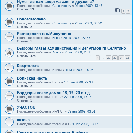
Нужен ли нам спортмагазин и дружина?
Последнее сообщение
Селятино.ру
«
04 ноя 2009, 13:46
Ответы:
19
1
2
Новоглаголево
Последнее сообщение
Селятино.ру
«
29 окт 2009, 09:52
Ответы:
2
Регистрация в д.Мишуткино
Последнее сообщение
Вера
«
28 окт 2009, 22:57
Ответы:
1
Выборы главы администрации и депутатов гп Селятино
Последнее сообщение
Anatol
«
26 окт 2009, 11:33
Ответы:
474
1
29
30
31
32
…
Квартплата
Последнее сообщение
Ирина
«
11 мар 2009, 15:06
Воинская часть
Последнее сообщение
Гость
«
17 фев 2009, 22:38
Ответы:
2
Бордюры возле домов 18, 19, 20 и т.д
Последнее сообщение
Гость
«
22 янв 2009, 17:14
Ответы:
1
УЧАСТОК
Последнее сообщение
УРАГАН
«
09 янв 2009, 03:51
антена
Последнее сообщение
татьяна о
«
24 ноя 2008, 13:47
Снова про мусор в поселке Алабино