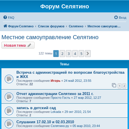
Форум Селятино
FAQ
Вход
Форум Селятино
Список форумов
Селятино
Местное самоуправление Селятино
Местное самоуправление Селятино
Новая тема
1
2
3
4
5
След.
122 темы
Темы
Встреча с администрацией по вопросам благоустройства
и ЖКХ
Последнее сообщение
Игорь
«
24 май 2012, 23:55
Ответы:
22
1
2
Отчет администрации Селятино за 2011 г.
Последнее сообщение
Просто Гость
«
27 мар 2012, 12:27
Ответы:
7
запись в детский сад
Последнее сообщение
Lekada
«
29 окт 2010, 21:54
Ответы:
2
Слушания 17.02.10 и 02.03.2010
Последнее сообщение
Селятино.ру
«
05 мар 2010, 23:44