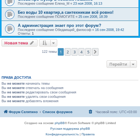
Последнее сообщение
Елена_М
«
23 ноя 2008, 16:13
Без воды 10 квартир,а сантехникам всё ровно!
Последнее сообщение
ПОМОГИТЕ
«
25 сен 2008, 18:39
А администрация знает про этот форум?
Последнее сообщение
Обедающий_философ
«
16 сен 2008, 19:42
Ответы:
1
Новая тема
1
2
3
4
5
След.
122 темы
Перейти
ПРАВА ДОСТУПА
Вы
не можете
начинать темы
Вы
не можете
отвечать на сообщения
Вы
не можете
редактировать свои сообщения
Вы
не можете
удалять свои сообщения
Вы
не можете
добавлять вложения
Форум Селятино
Список форумов
Часовой пояс:
UTC+03:00
Создано на основе
phpBB
® Forum Software © phpBB Limited
Русская поддержка phpBB
Конфиденциальность
|
Правила