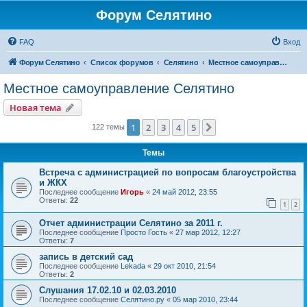
Форум Селятино
FAQ
Вход
Форум Селятино
Список форумов
Селятино
Местное самоуправление Селятино
Местное самоуправление Селятино
Новая тема
1
2
3
4
5
След.
122 темы
Темы
Встреча с администрацией по вопросам благоустройства
и ЖКХ
Последнее сообщение
Игорь
«
24 май 2012, 23:55
Ответы:
22
1
2
Отчет администрации Селятино за 2011 г.
Последнее сообщение
Просто Гость
«
27 мар 2012, 12:27
Ответы:
7
запись в детский сад
Последнее сообщение
Lekada
«
29 окт 2010, 21:54
Ответы:
2
Слушания 17.02.10 и 02.03.2010
Последнее сообщение
Селятино.ру
«
05 мар 2010, 23:44