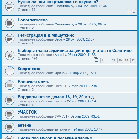
Нужен ли нам спортмагазин и дружина?
Последнее сообщение
Селятино.ру
«
04 ноя 2009, 13:46
Ответы:
19
1
2
Новоглаголево
Последнее сообщение
Селятино.ру
«
29 окт 2009, 09:52
Ответы:
2
Регистрация в д.Мишуткино
Последнее сообщение
Вера
«
28 окт 2009, 22:57
Ответы:
1
Выборы главы администрации и депутатов гп Селятино
Последнее сообщение
Anatol
«
26 окт 2009, 11:33
Ответы:
474
1
29
30
31
32
…
Квартплата
Последнее сообщение
Ирина
«
11 мар 2009, 15:06
Воинская часть
Последнее сообщение
Гость
«
17 фев 2009, 22:38
Ответы:
2
Бордюры возле домов 18, 19, 20 и т.д
Последнее сообщение
Гость
«
22 янв 2009, 17:14
Ответы:
1
УЧАСТОК
Последнее сообщение
УРАГАН
«
09 янв 2009, 03:51
антена
Последнее сообщение
татьяна о
«
24 ноя 2008, 13:47
Снова про мусор в поселке Алабино