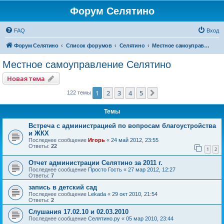
Форум Селятино
FAQ
Вход
Форум Селятино
Список форумов
Селятино
Местное самоуправление Селятино
Местное самоуправление Селятино
Новая тема
1
2
3
4
5
След.
122 темы
Темы
Встреча с администрацией по вопросам благоустройства
и ЖКХ
Последнее сообщение
Игорь
«
24 май 2012, 23:55
Ответы:
22
1
2
Отчет администрации Селятино за 2011 г.
Последнее сообщение
Просто Гость
«
27 мар 2012, 12:27
Ответы:
7
запись в детский сад
Последнее сообщение
Lekada
«
29 окт 2010, 21:54
Ответы:
2
Слушания 17.02.10 и 02.03.2010
Последнее сообщение
Селятино.ру
«
05 мар 2010, 23:44