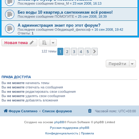
Последнее сообщение
Елена_М
«
23 ноя 2008, 16:13
Без воды 10 квартир,а сантехникам всё ровно!
Последнее сообщение
ПОМОГИТЕ
«
25 сен 2008, 18:39
А администрация знает про этот форум?
Последнее сообщение
Обедающий_философ
«
16 сен 2008, 19:42
Ответы:
1
Новая тема
1
2
3
4
5
След.
122 темы
Перейти
ПРАВА ДОСТУПА
Вы
не можете
начинать темы
Вы
не можете
отвечать на сообщения
Вы
не можете
редактировать свои сообщения
Вы
не можете
удалять свои сообщения
Вы
не можете
добавлять вложения
Форум Селятино
Список форумов
Часовой пояс:
UTC+03:00
Создано на основе
phpBB
® Forum Software © phpBB Limited
Русская поддержка phpBB
Конфиденциальность
|
Правила