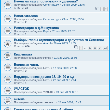
Нужен ли нам спортмагазин и дружина?
Последнее сообщение
Селятино.ру
«
04 ноя 2009, 13:46
Ответы:
19
1
2
Новоглаголево
Последнее сообщение
Селятино.ру
«
29 окт 2009, 09:52
Ответы:
2
Регистрация в д.Мишуткино
Последнее сообщение
Вера
«
28 окт 2009, 22:57
Ответы:
1
Выборы главы администрации и депутатов гп Селятино
Последнее сообщение
Anatol
«
26 окт 2009, 11:33
Ответы:
474
1
29
30
31
32
…
Квартплата
Последнее сообщение
Ирина
«
11 мар 2009, 15:06
Воинская часть
Последнее сообщение
Гость
«
17 фев 2009, 22:38
Ответы:
2
Бордюры возле домов 18, 19, 20 и т.д
Последнее сообщение
Гость
«
22 янв 2009, 17:14
Ответы:
1
УЧАСТОК
Последнее сообщение
УРАГАН
«
09 янв 2009, 03:51
антена
Последнее сообщение
татьяна о
«
24 ноя 2008, 13:47
Снова про мусор в поселке Алабино