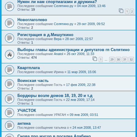
Нужен ли нам спортмагазин и дружина?
Последнее сообщение
Селятино.ру
«
04 ноя 2009, 13:46
Ответы:
19
1
2
Новоглаголево
Последнее сообщение
Селятино.ру
«
29 окт 2009, 09:52
Ответы:
2
Регистрация в д.Мишуткино
Последнее сообщение
Вера
«
28 окт 2009, 22:57
Ответы:
1
Выборы главы администрации и депутатов гп Селятино
Последнее сообщение
Anatol
«
26 окт 2009, 11:33
Ответы:
474
1
29
30
31
32
…
Квартплата
Последнее сообщение
Ирина
«
11 мар 2009, 15:06
Воинская часть
Последнее сообщение
Гость
«
17 фев 2009, 22:38
Ответы:
2
Бордюры возле домов 18, 19, 20 и т.д
Последнее сообщение
Гость
«
22 янв 2009, 17:14
Ответы:
1
УЧАСТОК
Последнее сообщение
УРАГАН
«
09 янв 2009, 03:51
антена
Последнее сообщение
татьяна о
«
24 ноя 2008, 13:47
Снова про мусор в поселке Алабино