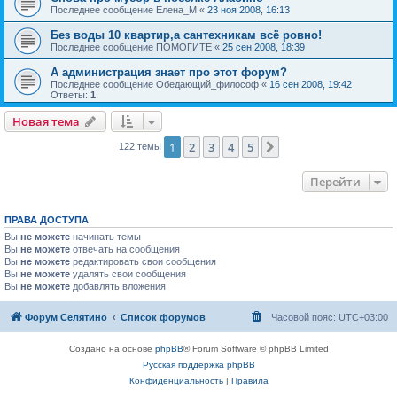
Последнее сообщение
Елена_М
«
23 ноя 2008, 16:13
Без воды 10 квартир,а сантехникам всё ровно!
Последнее сообщение
ПОМОГИТЕ
«
25 сен 2008, 18:39
А администрация знает про этот форум?
Последнее сообщение
Обедающий_философ
«
16 сен 2008, 19:42
Ответы:
1
Новая тема
1
2
3
4
5
След.
122 темы
Перейти
ПРАВА ДОСТУПА
Вы
не можете
начинать темы
Вы
не можете
отвечать на сообщения
Вы
не можете
редактировать свои сообщения
Вы
не можете
удалять свои сообщения
Вы
не можете
добавлять вложения
Форум Селятино
Список форумов
Часовой пояс:
UTC+03:00
Создано на основе
phpBB
® Forum Software © phpBB Limited
Русская поддержка phpBB
Конфиденциальность
|
Правила