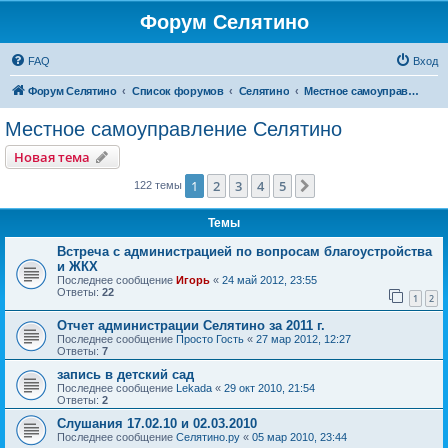
Форум Селятино
FAQ
Вход
Форум Селятино
Список форумов
Селятино
Местное самоуправление Селятино
Местное самоуправление Селятино
Новая тема
1
2
3
4
5
След.
122 темы
Темы
Встреча с администрацией по вопросам благоустройства
и ЖКХ
Последнее сообщение
Игорь
«
24 май 2012, 23:55
Ответы:
22
1
2
Отчет администрации Селятино за 2011 г.
Последнее сообщение
Просто Гость
«
27 мар 2012, 12:27
Ответы:
7
запись в детский сад
Последнее сообщение
Lekada
«
29 окт 2010, 21:54
Ответы:
2
Слушания 17.02.10 и 02.03.2010
Последнее сообщение
Селятино.ру
«
05 мар 2010, 23:44