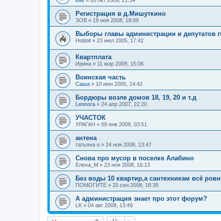
iolis
»
28 окт 2009, 21:34
Регистрация в д.Мишуткино
ЗОВ
»
19 ноя 2008, 18:09
Выборы главы администрации и депутатов г
Hobbit
»
23 июл 2005, 17:42
Квартплата
Ирина
»
11 мар 2009, 15:06
Воинская часть
Саша
»
10 июн 2005, 14:42
Бордюры возле домов 18, 19, 20 и т.д
Leonora
»
24 апр 2007, 22:20
УЧАСТОК
УРАГАН
»
09 янв 2009, 03:51
антена
татьяна о
»
24 ноя 2008, 13:47
Снова про мусор в поселке Алабино
Елена_М
»
23 ноя 2008, 16:13
Без воды 10 квартир,а сантехникам всё ровн
ПОМОГИТЕ
»
25 сен 2008, 18:39
А администрация знает про этот форум?
LK
»
04 авг 2008, 13:49