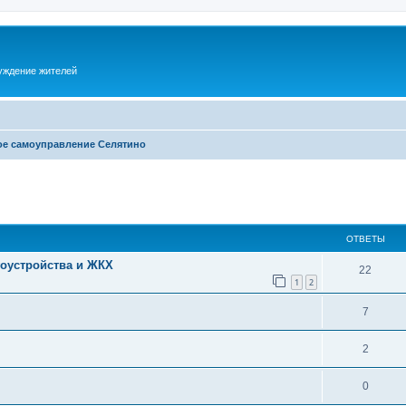
суждение жителей
ое самоуправление Селятино
ОТВЕТЫ
гоустройства и ЖКХ
22
1
2
7
2
0