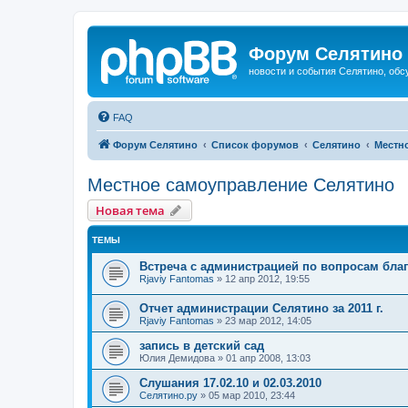
Форум Селятино
новости и события Селятино, об
FAQ
Форум Селятино
Список форумов
Селятино
Местн
Местное самоуправление Селятино
Новая тема
ТЕМЫ
Встреча с администрацией по вопросам бла
Rjaviy Fantomas
»
12 апр 2012, 19:55
Отчет администрации Селятино за 2011 г.
Rjaviy Fantomas
»
23 мар 2012, 14:05
запись в детский сад
Юлия Демидова
»
01 апр 2008, 13:03
Слушания 17.02.10 и 02.03.2010
Селятино.ру
»
05 мар 2010, 23:44