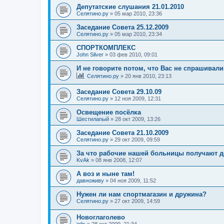
Депутатские слушания 21.01.2010
Селятино.ру
»
05 мар 2010, 23:36
Заседание Совета 25.12.2009
Селятино.ру
»
05 мар 2010, 23:34
СПОРТКОМПЛЕКС
John Silver
»
03 фев 2010, 09:01
И не говорите потом, что Вас не спрашивали.
Селятино.ру
»
20 янв 2010, 23:13
Заседание Совета 29.10.09
Селятино.ру
»
12 ноя 2009, 12:31
Освещение посёлка
Шестилапый
»
28 окт 2009, 13:26
Заседание Совета 21.10.2009
Селятино.ру
»
29 окт 2009, 09:59
За что рабочие нашей больницы получают 
KvAk
»
08 янв 2008, 12:07
А воз и ныне там!
давноживу
»
04 ноя 2009, 11:52
Нужен ли нам спортмагазин и дружина?
Селятино.ру
»
27 окт 2009, 14:59
Новоглаголево