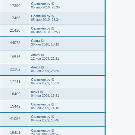
Селятино.ру
17350
05 мар 2010, 23:36
Селятино.ру
17466
05 мар 2010, 23:34
Селятино.ру
21420
04 мар 2010, 23:53
Саша
44078
30 янв 2010, 18:18
Anatol
19516
12 ноя 2009, 21:21
Anatol
22202
04 ноя 2009, 23:50
Селятино.ру
17741
04 ноя 2009, 16:59
maks
18409
04 ноя 2009, 16:31
Селятино.ру
15442
04 ноя 2009, 14:16
Селятино.ру
41056
04 ноя 2009, 13:46
Селятино.ру
16451
29 окт 2009, 09:52