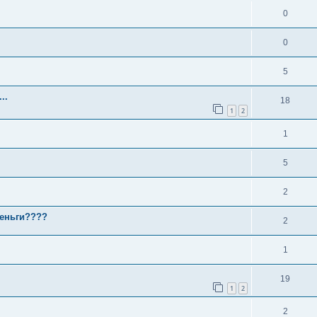
0
0
5
..
18
1
2
1
5
2
деньги????
2
1
19
1
2
2