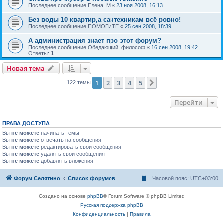
Последнее сообщение
Елена_М
«
23 ноя 2008, 16:13
Без воды 10 квартир,а сантехникам всё ровно!
Последнее сообщение
ПОМОГИТЕ
«
25 сен 2008, 18:39
А администрация знает про этот форум?
Последнее сообщение
Обедающий_философ
«
16 сен 2008, 19:42
Ответы:
1
Новая тема
1
2
3
4
5
След.
122 темы
Перейти
ПРАВА ДОСТУПА
Вы
не можете
начинать темы
Вы
не можете
отвечать на сообщения
Вы
не можете
редактировать свои сообщения
Вы
не можете
удалять свои сообщения
Вы
не можете
добавлять вложения
Форум Селятино
Список форумов
Часовой пояс:
UTC+03:00
Создано на основе
phpBB
® Forum Software © phpBB Limited
Русская поддержка phpBB
Конфиденциальность
|
Правила