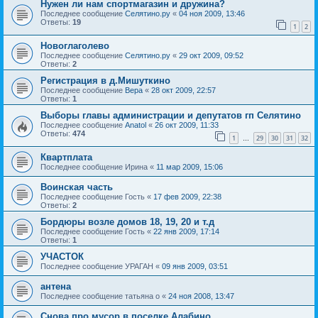
Нужен ли нам спортмагазин и дружина?
Последнее сообщение
Селятино.ру
«
04 ноя 2009, 13:46
Ответы:
19
1
2
Новоглаголево
Последнее сообщение
Селятино.ру
«
29 окт 2009, 09:52
Ответы:
2
Регистрация в д.Мишуткино
Последнее сообщение
Вера
«
28 окт 2009, 22:57
Ответы:
1
Выборы главы администрации и депутатов гп Селятино
Последнее сообщение
Anatol
«
26 окт 2009, 11:33
Ответы:
474
1
29
30
31
32
…
Квартплата
Последнее сообщение
Ирина
«
11 мар 2009, 15:06
Воинская часть
Последнее сообщение
Гость
«
17 фев 2009, 22:38
Ответы:
2
Бордюры возле домов 18, 19, 20 и т.д
Последнее сообщение
Гость
«
22 янв 2009, 17:14
Ответы:
1
УЧАСТОК
Последнее сообщение
УРАГАН
«
09 янв 2009, 03:51
антена
Последнее сообщение
татьяна о
«
24 ноя 2008, 13:47
Снова про мусор в поселке Алабино