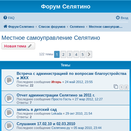
Форум Селятино
FAQ
Вход
Форум Селятино
Список форумов
Селятино
Местное самоуправление Селятино
Местное самоуправление Селятино
Новая тема
1
2
3
4
5
След.
122 темы
Темы
Встреча с администрацией по вопросам благоустройства
и ЖКХ
Последнее сообщение
Игорь
«
24 май 2012, 23:55
Ответы:
22
1
2
Отчет администрации Селятино за 2011 г.
Последнее сообщение
Просто Гость
«
27 мар 2012, 12:27
Ответы:
7
запись в детский сад
Последнее сообщение
Lekada
«
29 окт 2010, 21:54
Ответы:
2
Слушания 17.02.10 и 02.03.2010
Последнее сообщение
Селятино.ру
«
05 мар 2010, 23:44