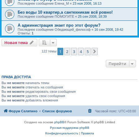
Последнее сообщение
Елена_М
«
23 ноя 2008, 16:13
Без воды 10 квартир,а сантехникам всё ровно!
Последнее сообщение
ПОМОГИТЕ
«
25 сен 2008, 18:39
А администрация знает про этот форум?
Последнее сообщение
Обедающий_философ
«
16 сен 2008, 19:42
Ответы:
1
Новая тема
1
2
3
4
5
След.
122 темы
Перейти
ПРАВА ДОСТУПА
Вы
не можете
начинать темы
Вы
не можете
отвечать на сообщения
Вы
не можете
редактировать свои сообщения
Вы
не можете
удалять свои сообщения
Вы
не можете
добавлять вложения
Форум Селятино
Список форумов
Часовой пояс:
UTC+03:00
Создано на основе
phpBB
® Forum Software © phpBB Limited
Русская поддержка phpBB
Конфиденциальность
|
Правила