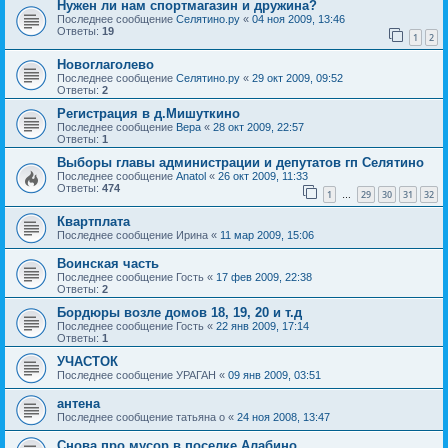
Нужен ли нам спортмагазин и дружина?
Последнее сообщение
Селятино.ру
«
04 ноя 2009, 13:46
Ответы:
19
1
2
Новоглаголево
Последнее сообщение
Селятино.ру
«
29 окт 2009, 09:52
Ответы:
2
Регистрация в д.Мишуткино
Последнее сообщение
Вера
«
28 окт 2009, 22:57
Ответы:
1
Выборы главы администрации и депутатов гп Селятино
Последнее сообщение
Anatol
«
26 окт 2009, 11:33
Ответы:
474
1
29
30
31
32
…
Квартплата
Последнее сообщение
Ирина
«
11 мар 2009, 15:06
Воинская часть
Последнее сообщение
Гость
«
17 фев 2009, 22:38
Ответы:
2
Бордюры возле домов 18, 19, 20 и т.д
Последнее сообщение
Гость
«
22 янв 2009, 17:14
Ответы:
1
УЧАСТОК
Последнее сообщение
УРАГАН
«
09 янв 2009, 03:51
антена
Последнее сообщение
татьяна о
«
24 ноя 2008, 13:47
Снова про мусор в поселке Алабино