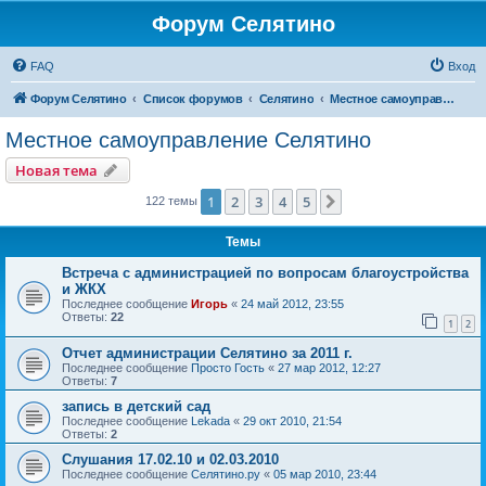
Форум Селятино
FAQ
Вход
Форум Селятино
Список форумов
Селятино
Местное самоуправление Селятино
Местное самоуправление Селятино
Новая тема
1
2
3
4
5
След.
122 темы
Темы
Встреча с администрацией по вопросам благоустройства
и ЖКХ
Последнее сообщение
Игорь
«
24 май 2012, 23:55
Ответы:
22
1
2
Отчет администрации Селятино за 2011 г.
Последнее сообщение
Просто Гость
«
27 мар 2012, 12:27
Ответы:
7
запись в детский сад
Последнее сообщение
Lekada
«
29 окт 2010, 21:54
Ответы:
2
Слушания 17.02.10 и 02.03.2010
Последнее сообщение
Селятино.ру
«
05 мар 2010, 23:44