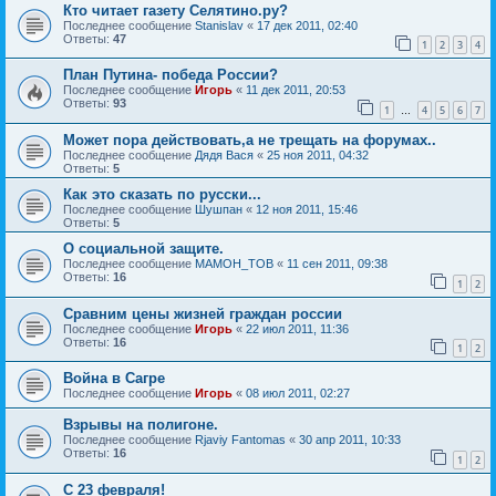
Кто читает газету Селятино.ру?
Последнее сообщение
Stanislav
«
17 дек 2011, 02:40
Ответы:
47
1
2
3
4
План Путина- победа России?
Последнее сообщение
Игорь
«
11 дек 2011, 20:53
Ответы:
93
1
4
5
6
7
…
Может пора действовать,а не трещать на форумах..
Последнее сообщение
Дядя Вася
«
25 ноя 2011, 04:32
Ответы:
5
Как это сказать по русски...
Последнее сообщение
Шушпан
«
12 ноя 2011, 15:46
Ответы:
5
О социальной защите.
Последнее сообщение
MAMOH_TOB
«
11 сен 2011, 09:38
Ответы:
16
1
2
Сравним цены жизней граждан россии
Последнее сообщение
Игорь
«
22 июл 2011, 11:36
Ответы:
16
1
2
Война в Сагре
Последнее сообщение
Игорь
«
08 июл 2011, 02:27
Взрывы на полигоне.
Последнее сообщение
Rjaviy Fantomas
«
30 апр 2011, 10:33
Ответы:
16
1
2
C 23 февраля!