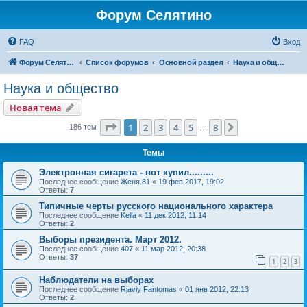
Форум Селятино
FAQ
Вход
Форум Селятино
Список форумов
Основной раздел
Наука и общество
Наука и общество
Новая тема
Страница
1
из
8
1
2
3
4
5
8
След.
186 тем
…
Темы
Электронная сигарета - вот купил.........
Последнее сообщение
Женя.81
«
19 фев 2017, 19:02
Ответы:
7
Типичные черты русского национального характера
Последнее сообщение
Kella
«
11 дек 2012, 11:14
Ответы:
2
Выборы президента. Март 2012.
Последнее сообщение
407
«
11 мар 2012, 20:38
Ответы:
37
1
2
3
Наблюдатели на выборах
Последнее сообщение
Rjaviy Fantomas
«
01 янв 2012, 22:13
Ответы:
2