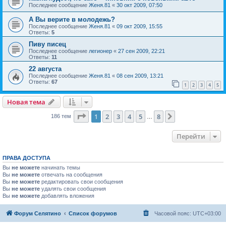
Последнее сообщение
Женя.81
«
30 окт 2009, 07:50
А Вы верите в молодежь?
Последнее сообщение
Женя.81
«
09 окт 2009, 15:55
Ответы:
5
Пиву писец
Последнее сообщение
легионер
«
27 сен 2009, 22:21
Ответы:
11
22 августа
Последнее сообщение
Женя.81
«
08 сен 2009, 13:21
Ответы:
67
1
2
3
4
5
Новая тема
Страница
1
из
8
1
2
3
4
5
8
След.
186 тем
…
Перейти
ПРАВА ДОСТУПА
Вы
не можете
начинать темы
Вы
не можете
отвечать на сообщения
Вы
не можете
редактировать свои сообщения
Вы
не можете
удалять свои сообщения
Вы
не можете
добавлять вложения
Форум Селятино
Список форумов
Часовой пояс:
UTC+03:00