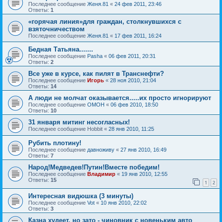
Последнее сообщение
Женя.81
«
24 фев 2011, 23:46
Ответы:
1
«горячая линия»для граждан, столкнувшихся с
взяточничеством
Последнее сообщение
Женя.81
«
17 фев 2011, 16:24
Бедная Татьяна.......
Последнее сообщение
Pasha
«
06 фев 2011, 20:31
Ответы:
2
Все уже в курсе, как пилят в Транснефти?
Последнее сообщение
Игорь
«
28 ноя 2010, 21:04
Ответы:
14
А люди не молчат оказывается.....их просто игнорируют
Последнее сообщение
OMOH
«
06 фев 2010, 18:50
Ответы:
10
31 января митинг несогласных!
Последнее сообщение
Hobbit
«
28 янв 2010, 11:25
Рубить плотину!
Последнее сообщение
давноживу
«
27 янв 2010, 16:49
Ответы:
7
Народ!Медведев!Путин!Вместе победим!
Последнее сообщение
Владимир
«
19 янв 2010, 12:55
Ответы:
15
1
2
Интересная видюшка (3 минуты)
Последнее сообщение
Vot
«
10 янв 2010, 22:02
Ответы:
3
Казна худеет, но зато - чиновник с новеньким авто