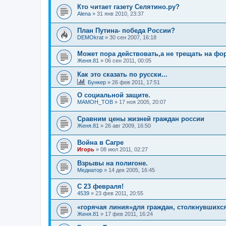
Кто читает газету Селятино.ру?
Alena
»
31 янв 2010, 23:37
План Путина- победа России?
DEMOkrat
»
30 сен 2007, 16:18
Может пора действовать,а не трещать на фор
Женя.81
»
06 сен 2011, 00:05
Как это сказать по русски...
Бункер
»
26 фев 2011, 17:51
О социальной защите.
MAMOH_TOB
»
17 ноя 2005, 20:07
Сравним цены жизней граждан россии
Женя.81
»
26 авг 2009, 16:50
Война в Сагре
Игорь
»
08 июл 2011, 02:27
Взрывы на полигоне.
Медиатор
»
14 дек 2005, 16:45
C 23 февраля!
4539
»
23 фев 2011, 20:55
«горячая линия»для граждан, столкнувшихс
Женя.81
»
17 фев 2011, 16:24