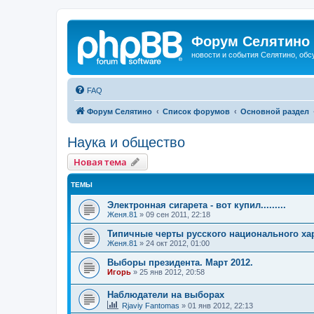
Форум Селятино
новости и события Селятино, об
FAQ
Форум Селятино
Список форумов
Основной раздел
Наука и общество
Новая тема
ТЕМЫ
Электронная сигарета - вот купил.........
Женя.81
»
09 сен 2011, 22:18
Типичные черты русского национального ха
Женя.81
»
24 окт 2012, 01:00
Выборы президента. Март 2012.
Игорь
»
25 янв 2012, 20:58
Наблюдатели на выборах
Rjaviy Fantomas
»
01 янв 2012, 22:13