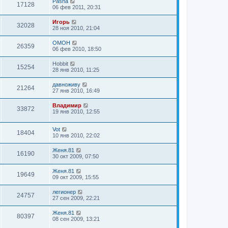
Pasha
17128
06 фев 2011, 20:31
Игорь
32028
28 ноя 2010, 21:04
OMOH
26359
06 фев 2010, 18:50
Hobbit
15254
28 янв 2010, 11:25
давноживу
21264
27 янв 2010, 16:49
Владимир
33872
19 янв 2010, 12:55
Vot
18404
10 янв 2010, 22:02
Женя.81
16190
30 окт 2009, 07:50
Женя.81
19649
09 окт 2009, 15:55
легионер
24757
27 сен 2009, 22:21
Женя.81
80397
08 сен 2009, 13:21