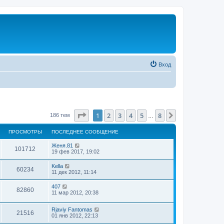
Вход
Страница
1
из
8
1
2
3
4
5
8
След.
186 тем
…
ПРОСМОТРЫ
ПОСЛЕДНЕЕ СООБЩЕНИЕ
Женя.81
101712
19 фев 2017, 19:02
Kella
60234
11 дек 2012, 11:14
407
82860
11 мар 2012, 20:38
Rjaviy Fantomas
21516
01 янв 2012, 22:13