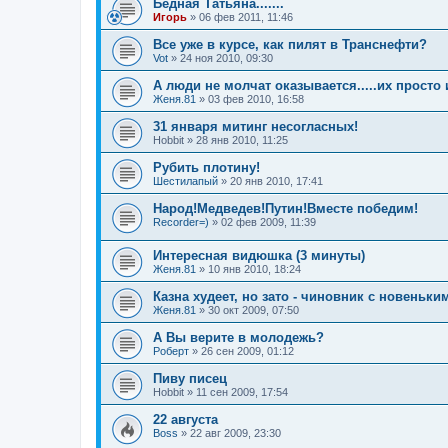
Бедная Татьяна.......
Игорь
»
06 фев 2011, 11:46
Все уже в курсе, как пилят в Транснефти?
Vot
»
24 ноя 2010, 09:30
А люди не молчат оказывается.....их просто
Женя.81
»
03 фев 2010, 16:58
31 января митинг несогласных!
Hobbit
»
28 янв 2010, 11:25
Рубить плотину!
Шестилапый
»
20 янв 2010, 17:41
Народ!Медведев!Путин!Вместе победим!
Recorder=)
»
02 фев 2009, 11:39
Интересная видюшка (3 минуты)
Женя.81
»
10 янв 2010, 18:24
Казна худеет, но зато - чиновник с новеньки
Женя.81
»
30 окт 2009, 07:50
А Вы верите в молодежь?
Роберт
»
26 сен 2009, 01:12
Пиву писец
Hobbit
»
11 сен 2009, 17:54
22 августа
Boss
»
22 авг 2009, 23:30