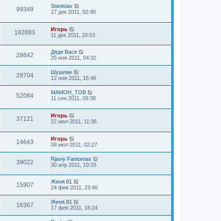
Stanislav
99349
17 дек 2011, 02:40
Игорь
182083
11 дек 2011, 20:53
Дядя Вася
28642
25 ноя 2011, 04:32
Шушпан
29704
12 ноя 2011, 15:46
MAMOH_TOB
52084
11 сен 2011, 09:38
Игорь
37121
22 июл 2011, 11:36
Игорь
14643
08 июл 2011, 02:27
Rjaviy Fantomas
39022
30 апр 2011, 10:33
Женя.81
15907
24 фев 2011, 23:46
Женя.81
16367
17 фев 2011, 16:24