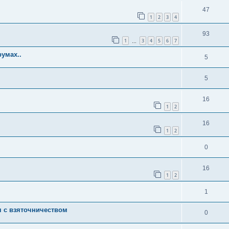
47
1
2
3
4
93
1
3
4
5
6
7
…
умах..
5
5
16
1
2
16
1
2
0
16
1
2
1
я с взяточничеством
0