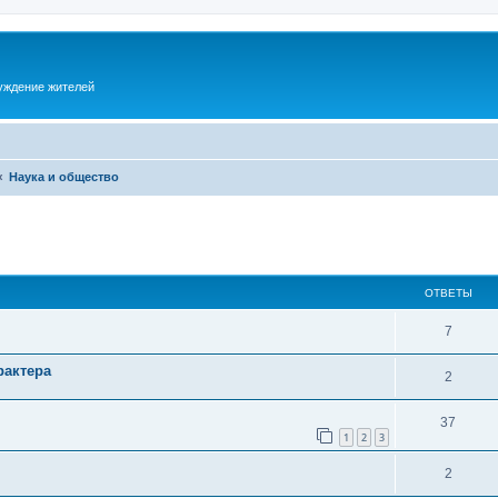
суждение жителей
Наука и общество
ОТВЕТЫ
7
рактера
2
37
1
2
3
2